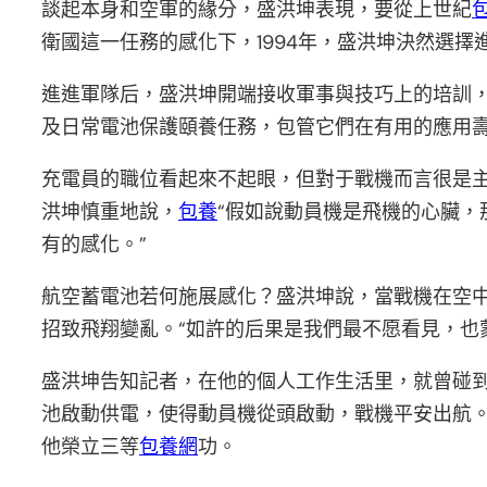
談起本身和空軍的緣分，盛洪坤表現，要從上世紀
衛國這一任務的感化下，1994年，盛洪坤決然選
進進軍隊后，盛洪坤開端接收軍事與技巧上的培訓
及日常電池保護頤養任務，包管它們在有用的應用
充電員的職位看起來不起眼，但對于戰機而言很是主
洪坤慎重地說，
包養
“假如說動員機是飛機的心臟，
有的感化。”
航空蓄電池若何施展感化？盛洪坤說，當戰機在空
招致飛翔變亂。“如許的后果是我們最不愿看見，也
盛洪坤告知記者，在他的個人工作生活里，就曾碰到
池啟動供電，使得動員機從頭啟動，戰機平安出航。
他榮立三等
包養網
功。