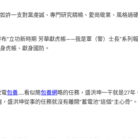
有如許一支對黨虔誠、專門研究精曉、愛崗敬業、風格過
布“立功新時期 芳華獻虎帳——我是軍（警）士長”系
身虎帳、獻身國防。
放電
包養
……看似簡
包養網
略的任務，盛洪坤一干就是27年
端，盛洪坤從事的任務就沒有離開“蓄電池”這個“主心骨