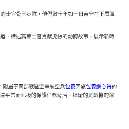
硬的士官骨干步隊，他們數十年如一日苦守在下層職
列報道，講述高等士官貢獻虎帳的動聽故事，展示新時
。附屬于南部戰區空軍航空兵
包養
某旅
包養網心得
的
”。這平常而死板的保護任務背后，捍衛的是戰機的運