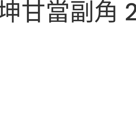
坤甘當副角 