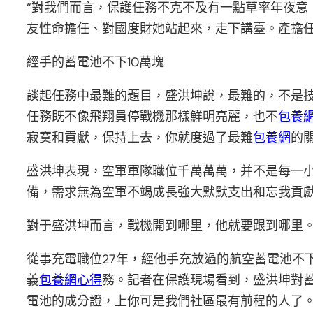
“對我們而言，保護任務不克不及有一點草率年夜意
友性命擔任、對國度財她站起來，走下講臺。產擔任
經手的蓄電池不下10萬塊
談起任務中最難的題目，盛洪坤說，最難的，不是
任務既不像飛翔員停戰機那樣鮮明亮麗，也不
包養
寂寞和貢獻，保持上去，你就度過了最難
包養網
的關
盛洪坤表現，空軍軍隊職位千萬萬萬，并不是每一小
備，需求無為空軍不竭成長強大默默支出和忘我貢獻
對于盛洪坤而言，戰機開到哪里，他就要跟到哪里。
從事充電職位27年，經他手充放過的航空蓄電池不
義
包養網心得
務。記者在保護現場看到，盛洪坤對
電池的成分證，上你可是我們社區最有前程的人了