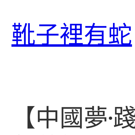
跳
至
靴子裡有蛇
主
要
內
容
【中國夢·