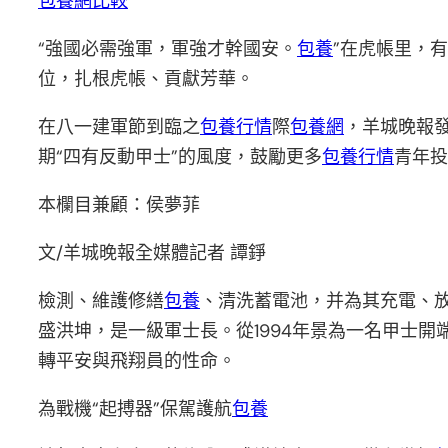
包養網比較
“強國必需強軍，軍強才幹國安。
包養
”在虎帳里，
位，扎根虎帳、貢獻芳華。
在八一建軍節到臨之
包養行情
際
包養網
，羊城晚報發
期“四有反動甲士”的風度，鼓勵更多
包養行情
青年投
本欄目兼顧：侯夢菲
文/羊城晚報全媒體記者 譚錚
檢測、維護修繕
包養
、清洗蓄電池，并為其充電、
盛洪坤，是一級軍士長。從1994年景為一名甲士開
轉平安與飛翔員的性命。
為戰機“起搏器”保駕護航
包養