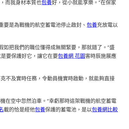
軍，而我身材本質也
包養
好，從小就能享樂。”在保家
重要是為戰機的航空蓄電池停止啟封、
包養
充放電以
假如把我們的職位懂得成無關緊要，那就錯了。”盛
就是要保護好它，讓它在要
包養網 花園
害時辰施展應
不克不及實時任務，令動員機實時啟動，就能夠直接
員機在空中忽然泊車。“幸虧那時這架戰機的航空蓄電
名
載的恰是經他
包養
保護的蓄電池，是以
包養網比較