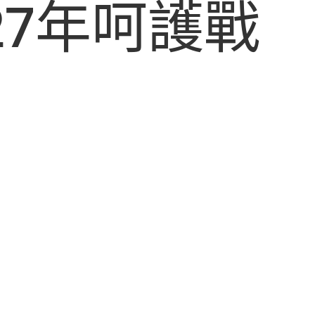
27年呵護戰