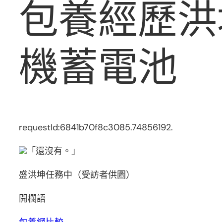
包養經歷洪
機蓄電池
requestId:6841b70f8c3085.74856192.
「還沒有。」
盛洪坤任務中（受訪者供圖）
開欄語