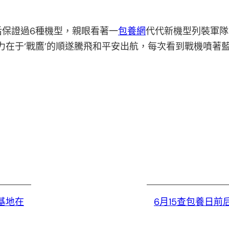
保證過6種機型，親眼看著一
包養網
代代新機型列裝軍隊
力在于‘戰鷹’的順遂騰飛和平安出航，每次看到戰機噴著
基地在
6月15查包養日