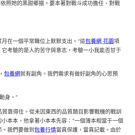
都依照她的黑甜鄉描。要本著對戰斗成功擔任、對戰
月在一個平常職位上默默支出。“這
包養網 花園
項
。它考驗的是人的苦守與意志，考驗一小我能否甘于
，
包養網
就有副角。我們需求有做好副角的心思預
動身。”
的品質靠得住。從未因東西的品質題目影響戰機的戰訓
小本本，他拿著小本本先容：“一個簿本相當于一個
節。我們要做到
包養行情
當真保護，當真記載。由於