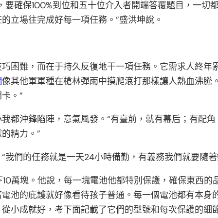
，要確保100%到位和五十位介入者開端答覆題目，一切
的立場往完成好每一項任務。”盛洪坤說。
技巧困難，而在于持久反復地干一項任務。它需求人終年累
網
像其他軍軍種在槍林彈雨中摸爬滾打那樣讓人熱血沸騰
卡。”
我都沖鋒陷陣，意氣風發。“有臺前，就有幕后；有配角
的精力。”
“我們的任務就是一天24小時備勤，有義務我們就要隨著
下10萬塊。他說，每一塊電池他都特別保護，確保東西
蓄電池的庇護就好像看待孩子普通。每一個電池都有本身的
。從小成就好，考下面記載了它們的型號和每次保護的細