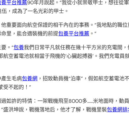
包養平台推薦
90年月說起。“我從小就崇敬甲士，想往從
擇進伍，成為了一名光彩的甲士。
，他重要面向航空保證的相干內在的事務。“我地點的職位
壽命里，能合適裝機的前提
包養平台推薦
。”
要。“
包養
我們日常平凡就任務在幾十平方米的充電間，
那航空蓄電池就相當于飛機的‘心臟起搏器’。我們充電員
中產生毛病
包養網
，招致動員機“泊車”，假如航空蓄電池
蒙受不起的！”
過如許的特情：一架戰機飛至8000多……米地面時，動
”盛洪坤說，戰機落地后，他才了解，戰機里裝
包養網排