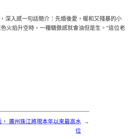
，深入感一句話簡介：先婚後愛，暖和又殘暴的小
藍色火焰升空時，一種驕傲感就會油但是生。”這位老
前后， 廣州珠江將現本年以來最高水
→
位