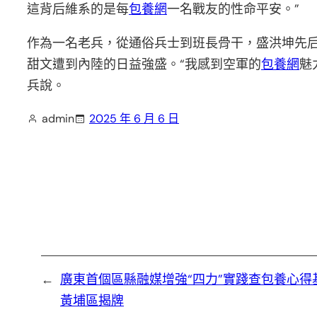
這背后維系的是每
包養網
一名戰友的性命平安。”
作為一名老兵，從通俗兵士到班長骨干，盛洪坤先后
甜文遭到內陸的日益強盛。“我感到空軍的
包養網
魅
兵說。
admin
2025 年 6 月 6 日
←
廣東首個區縣融媒增強“四力”實踐查包養心得
黃埔區揭牌