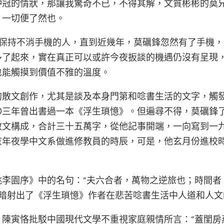
沖冠的情狀，那讓我驚奇不已，不得其解，文質彬彬的莫
，一切便了然也。
中一向保持不消手機的人，直到近幾年，莫礪鋒忽然有了手
多了起來，實在真正可以或許今夜扳談的機遇仍沒有呈現
也能觸摸到價值不雅的溫度。
的散文創作，尤其是談及本身門第和唸書生活的文字，觸
〇三年曾出書過一本《浮生瑣憶》。但遍尋不得，莫礪鋒
散文構成，合計三十五萬字，從他記事開端，一向寫到一
京年夜學中文系做進修教員的時辰，可是，他玄月份進校
李園序》中的名句：“夫六合者，萬物之逆旅也；時間者
”卻暗射出了《浮生瑣憶》作者在悲苦唸書生活中人道和人
，陳寅恪批駁中國現代文學不重視家庭親情所言：“蓋閨房