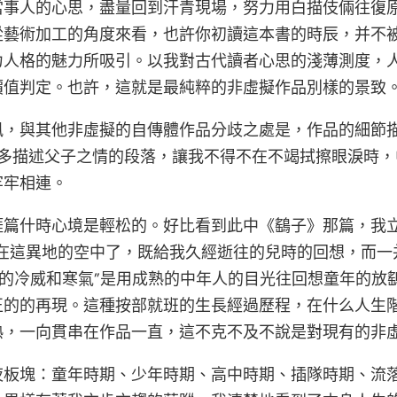
當事人的心思，盡量回到汗青現場，努力用白描伎倆往復
從藝術加工的角度來看，也許你初讀這本書的時辰，并不
力人格的魅力所吸引。以我對古代讀者心思的淺薄測度，
價值判定。也許，這就是最純粹的非虛擬作品別樣的景致
，與其他非虛擬的自傳體作品分歧之處是，作品的細節描
是很多描述父子之情的段落，讓我不得不在不竭拭擦眼淚時
牢牢相連。
涯篇什時心境是輕松的。好比看到此中《鷂子》那篇，我
又在這異地的空中了，既給我久經逝往的兒時的回想，而一
的冷威和寒氣”是用成熟的中年人的目光往回想童年的放
正的的再現。這種按部就班的生長經過歷程，在什么人生
熟，一向貫串在作品一直，這不克不及不說是對現有的非
夜板塊：童年時期、少年時期、高中時期、插隊時期、流