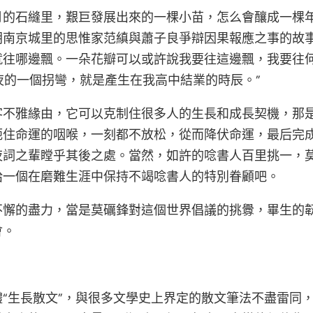
月的石縫里，艱巨發展出來的一棵小苗，怎么會釀成一棵
朝南京城里的思惟家范縝與蕭子良爭辯因果報應之事的故事
就往哪邊飄。一朵花瓣可以或許說我要往這邊飄，我要往
夜的一個拐彎，就是產生在我高中結業的時辰。”
客不雅緣由，它可以克制住很多人的生長和成長契機，那
扼住命運的咽喉，一刻都不放松，從而降伏命運，最后完
夜詞之輩瞠乎其後之處。當然，如許的唸書人百里挑一，
給一個在磨難生涯中保持不竭唸書人的特別眷顧吧。
不懈的盡力，當是莫礪鋒對這個世界倡議的挑釁，畢生的
會。
“生長散文”，與很多文學史上界定的散文筆法不盡雷同