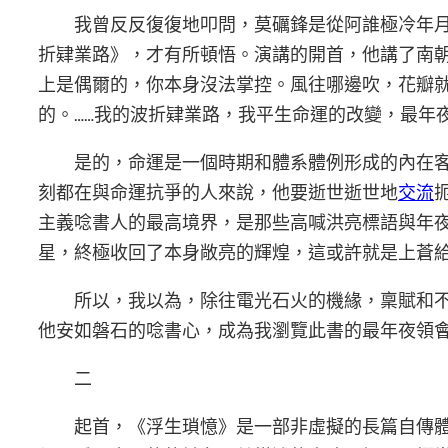
我曾反反復復地叩問，莫礪鋒是從阿誰極冷年
折肄業路》，才有所頓悟。演講的開首，他講了南
上是偶爾的，你本身沒法掌控。風往哪邊吹，花瓣
的。……我的波折肄業路，我平生命運的改變，最年
是的，命運是一個時期和體系體例形成的內在
刻都在與命運抗爭的人來說，他要逝世逝世地
交流
主義唸書人的最高境界，是那些高喊洪亮標語與年
星，終極收回了本身敞亮的輝煌，這或許就是上蒼
所以，我以為，除往電光石火的機緣，稟賦和
他安如磐石的唸書心，成為我瀏覽此書的最年夜領
二
起首，《浮生瑣憶》是一部非虛擬的長篇自傳體