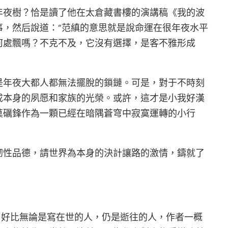
年夜樹？恰是讀了他在太倉藏書樓的演講稿《我的波
，然后說道：“范縝的意思就是說命運在很年夜水平
何處飄嗎？不克不及，它沒有選擇，是客不雅形成
是年夜大都人都無法擺脫的鎖鏈。可是，對于不時刻
成本身的夙愿和家族的光榮。或許，這才是小我好漢
莫礪鋒作為一顆已經在暗隅蒼穹中寂寞運轉的小行
韌性品德，請世界為本身的決計讓路的激情，鑄就了
，好比無論是寫在世的人，仍是逝往的人，作者一概