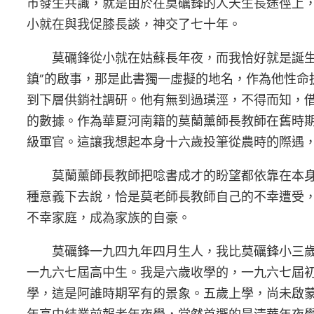
市發生共識，就是由於在莫礪鋒的人天生長途徑上
小就在與我促膝長談，神交了七十年。
莫礪鋒從小就在姑蘇長年夜，而我恰好就是誕
鎮”的啟事，那是此書獨一虛擬的地名，作為他性
到下層供銷社調研。他有無到過璜涇，不得而知，
的數據。作為華夏河南籍的莫蘭薰師長教師在舊時
級軍官。這讓我想起本身十六歲投筆從農時的際遇
莫蘭薰師長教師把唸書成才的盼望都依靠在本
種意義下去說，恰是莫老師長教師自己的不幸遭受
不幸家庭，成為家族的自豪。
莫礪鋒一九四九年四月生人，我比莫礪鋒小三歲
一九六七屆高中生。我是六歲收學的，一九六七屆
學，這是阿誰時期罕有的景象。五歲上學，尚未啟