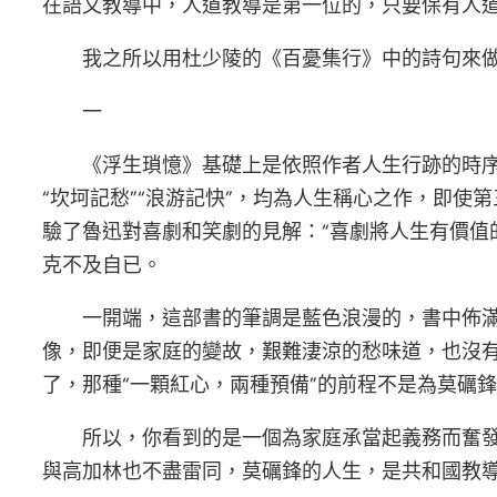
在語文教導中，人道教導是第一位的，只要保有人
我之所以用杜少陵的《百憂集行》中的詩句來
一
《浮生瑣憶》基礎上是依照作者人生行跡的時序來
“坎坷記愁”“浪游記快”，均為人生稱心之作，即
驗了魯迅對喜劇和笑劇的見解：“喜劇將人生有價值
克不及自已。
一開端，這部書的筆調是藍色浪漫的，書中佈
像，即便是家庭的變故，艱難淒涼的愁味道，也沒
了，那種“一顆紅心，兩種預備”的前程不是為莫礪
所以，你看到的是一個為家庭承當起義務而奮發
與高加林也不盡雷同，莫礪鋒的人生，是共和國教