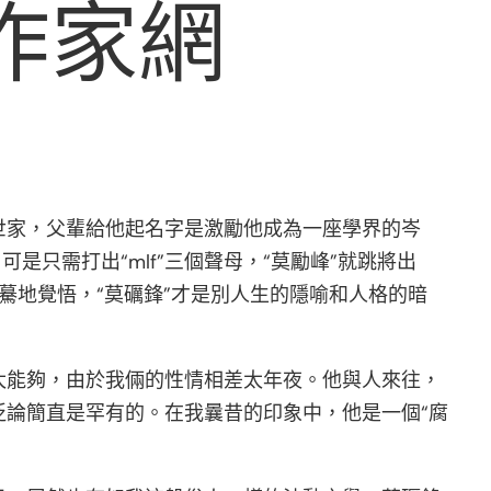
作家網
世家，父輩給他起名字是激勵他成為一座學界的岑
可是只需打出“mlf”三個聲母，“莫勵峰”就跳將出
驀地覺悟，“莫礪鋒”才是別人生的隱喻和人格的暗
太能夠，由於我倆的性情相差太年夜。他與人來往，
論簡直是罕有的。在我曩昔的印象中，他是一個“腐