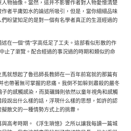
原人物抽像。當然，這并不影響作者對人物愛憎清楚
被作者平庸如水的論述所吸引，但是，當你細細品味
人們盼望知足的是對一個有名學者真正的生涯經過的
。
述在一個“情”字高低足了工夫。這部看似形散的作
，中止了瀏覽。配合經過的事況過的時期和類似的命
立馬就想起了魯迅師長教師在一百年前寫就的那篇有
并也帶著無可掌握的悲痛。我倒不如躲到肅殺的嚴冬
鷂子的感觸感染，而莫礪鋒則依然以童年視角和感觸
階段說出什么樣的話，浮現什么樣的思想，如許的認
虛擬散文的一種情勢方式上的挑釁。
落與高考時期。《浮生瑣憶》之所以讓我每讀一篇城