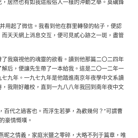
兄，居然也有如我這般俗人一樣的沖動之舉。莫礪鋒
機，并用起了微信。我看到他在群里轉發的帖子，便認
，而天天網上消息交互，便可見貳心跡之一斑，盡管
發了我窺視他的魂靈的欲看。讀到他那篇二〇二四年
了解后，便讓先生帶了一本給我。這是二〇一二年一
九七九年。一九七九年是他踏進南京年夜學中文系讀
時，我剛好離校，直到一九八八年我回到南年夜中文
，百代之過客也。而浮生若夢，為歡幾何？”可謂曹
文的豪情慨嘆。
燕昵之情義，家庭米鹽之零碎，大略不列于篇章，唯