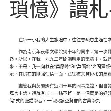
瑣憶》讀札
在每一小我的人生旅途中，往往會疏忽生涯在本
作為南京年夜學文學院幾十年的同事，第一次
嶺。所以，在我一九九二年開端應用的電腦里，就錯
來，于是，我一向就在“莫勵峰”和“莫礪鋒”之間
示，其隱在的剛強性情一面，往往被文質彬彬的墨
盡管我與莫礪鋒有近四十年的同事之誼，但自
寡言少語，禮貌有加，一絲不茍，是一個實足的好
儒”式的嚴謹學者，一個只讀圣賢書的古典學究。