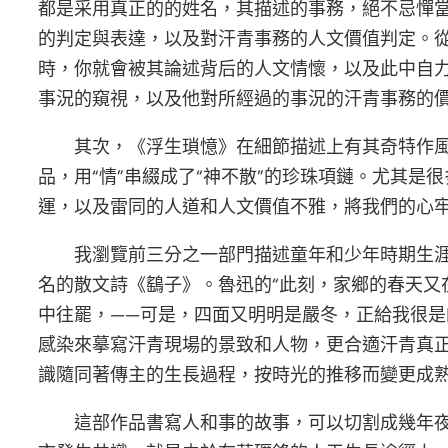
都是采用真正的的姓名，其描述的事務，絕不忌憚
的判定與表達，以及對汗青事務的人文價值判定。
時，你就會被其論述背后的人文情懷，以及此中自
事況的窺視，以及他對所經過的事況的汗青事務的
其次，《浮生瑣憶》在細節描述上有其奇特作風
品，用“情”串綴成了“神不散”的珍珠項鏈。尤其
運，以及雷同的人道和人文價值不雅，將我們的心
我瀏覽前三分之一部門描述童年和少年時期生
名的散文詩《鷂子》。魯迅的“此刻，家鄉的春天
中往罷，——可是，四面又明明是嚴冬，正給我很是
感染來摹寫汗青現場的景致和人物，更合適汗青真
識隨同著傳主的生長過程，按時光的推移而變更成
這部作品書寫人和事的故事，可以切割成幾年