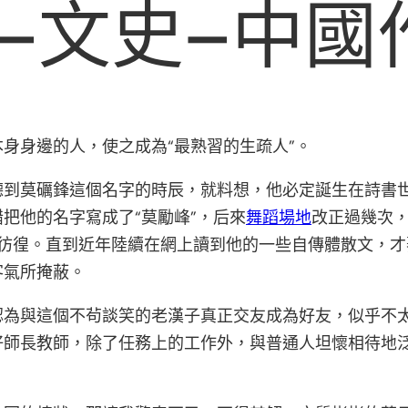
–文史–中國
身身邊的人，使之成為“最熟習的生疏人”。
聽到莫礪鋒這個名字的時辰，就料想，他必定誕生在詩書
把他的名字寫成了“莫勵峰”，后來
舞蹈場地
改正過幾次，
猶疑彷徨。直到近年陸續在網上讀到他的一些自傳體散文，才
客氣所掩蔽。
認為與這個不茍談笑的老漢子真正交友成為好友，似乎不
好師長教師，除了任務上的工作外，與普通人坦懷相待地泛