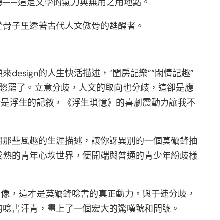
德——這是文學的氣力與無用之用地點。
從骨子里透著古代人文傲骨的甦醒者。
sign的人生快活描述，“閨房記樂”“閑情記趣”
憂愁罷了。立意分歧，人文的取向也分歧，這卻是應
樣是浮生的記敘，《浮生瑣憶》的喜劇震動力讓我不
期那些風趣的生涯描述，讓你訝異別的一個莫礪鋒抽
成熟的青年心坎世界，便開端與普通的青少年紛歧樣
抽像，這才是莫礪鋒唸書的真正動力。與于連分歧，
的唸書汗青，畫上了一個宏大的驚嘆號和問號。