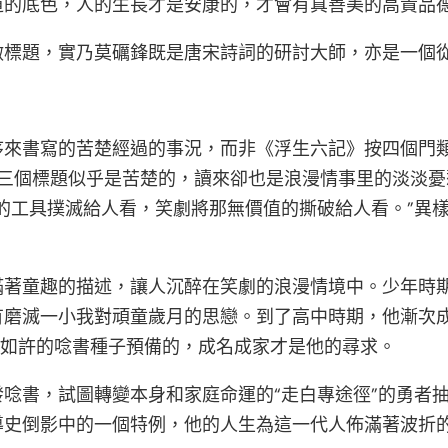
道的底色，人的生長才是安康的，才會有真善美的高貴品
做標題，實乃莫礪鋒既是唐宋詩詞的研討大師，亦是一個
書寫的苦楚經過的事況，而非《浮生六記》按四個門類來de
使第三個標題似乎是苦楚的，讀來卻也是浪漫情事里的淡淡
的工具撲滅給人看，笑劇將那無價值的撕破給人看。”異
滿著童趣的描述，讓人沉醉在笑劇的浪漫情境中。少年時
有磨滅一小我對頑童歲月的思戀。到了高中時期，他漸次
鋒如許的唸書種子預備的，成名成家才是他的尋求。
唸書，試圖轉變本身和家庭命運的“走白專途徑”的勇者
導史倒影中的一個特例，他的人生為這一代人佈滿著波折