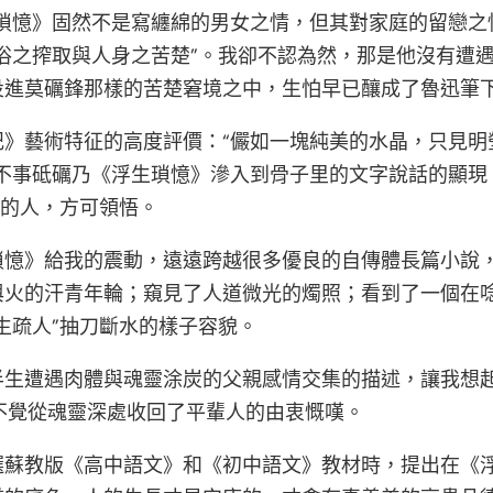
生瑣憶》固然不是寫纏綿的男女之情，但其對家庭的留戀之
俗之搾取與人身之苦楚”。我卻不認為然，那是他沒有遭
進莫礪鋒那樣的苦楚窘境之中，生怕早已釀成了魯迅筆下
記》藝術特征的高度評價：“儼如一塊純美的水晶，只見明
，不事砥礪乃《浮生瑣憶》滲入到骨子里的文字說話的顯現
期的人，方可領悟。
瑣憶》給我的震動，遠遠跨越很多優良的自傳體長篇小說
與火的汗青年輪；窺見了人道微光的燭照；看到了一個在
生疏人”抽刀斷水的樣子容貌。
半生遭遇肉體與魂靈涂炭的父親感情交集的描述，讓我想起
，不覺從魂靈深處收回了平輩人的由衷慨嘆。
選蘇教版《高中語文》和《初中語文》教材時，提出在《