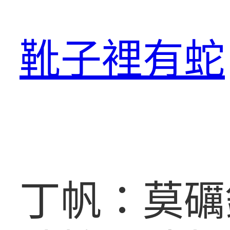
跳
至
靴子裡有蛇
主
要
內
容
丁帆：莫礪