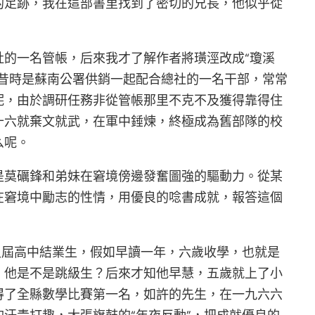
的足跡，我在這部書里找到了密切的兄長，他似乎從
的一名管帳，后來我才了解作者將璜涇改成“瓊溪
昔時是蘇南公署供銷一起配合總社的一名干部，常常
呢，由於調研任務非從管帳那里不克不及獲得靠得住
十六就棄文就武，在軍中錘煉，終極成為舊部隊的校
么呢。
是莫礪鋒和弟妹在窘境傍邊發奮圖強的驅動力。從某
在窘境中勵志的性情，用優良的唸書成就，報答這個
八屆高中結業生，假如早讀一年，六歲收學，也就是
，他是不是跳級生？后來才知他早慧，五歲就上了小
得了全縣數學比賽第一名，如許的先生，在一九六六