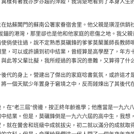
，異樣有著我亦步亦趨的萍蹤，我清楚地看到了本身人生
生在姑蘇閶門的蘇南公署家眷宿舍里。他父親是璜涇供銷社
命拔錨的港灣，那里卻也是他和他家庭的悲傷之地。我父親
借使倘使往過，說不定熟悉莫礪鋒的爹爹莫蘭薰師長教師
期里，可以或許讀到初中結業，曾經算是高學歷了，年方
，與此等父輩比擬，我所經過的事況的患難，又算得了什
身後代的身上，營建出了傑出的家庭唸書氣氛，或許這才
，將一個天賦少年置身于窘境之中，反而錘煉出了其後代
，在“老三屆”傍邊，按正終年齡進學；他應當是一九六
初中結業。但是，莫礪鋒倒是一九六六屆的高中生，我想
蒙，就在黌舍和班級中成就拔尖，初二就以滿分的成就取