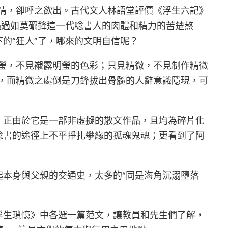
情，卻呼之欲出。古代文人林語堂評價《浮生六記》
遇過如莫礪鋒這一代唸書人的肉體和精力的苦楚熬
的“狂人”了，哪來的文明自信呢？
瑩，不見襯露明瑩的色彩；只見精微，不見制作精微
，而精微之處倒是刀鋒拔出骨髓的人辭意識隱現，可
，正由於它是一部非虛擬的散文作品，且均為碎片化
唸書的途徑上不平掙扎攀緣的孤魂鬼魂；更看到了阿
本身與父親的交通史，太多的“同是海角沉溺墮落
浮生瑣憶》中各選一篇范文，讓教員和先生們了解，