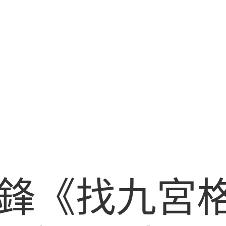
鋒《找九宮