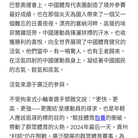
巴黎奧運會上，中國體育代表團創造了境外參賽
最好成績，也在那個炎天為國人帶來了一個又一
個難忘的日晝夜夜。漂亮的塞納河畔、高聳的埃
菲爾鐵塔旁，中國運動員揮灑拼搏的汗水，也收
獲勝利的喜悅，向全世界展現了中國體育健兒的
活氣。他們當中，有一鳴驚人，也有王者歸來。
在活氣四射的中國運動員身上，凝結著中國國民
的志氣、銳氣和底氣。
活氣來源于廣泛的參與。
不受拘束式小輪車選手鄧雅文說：“‘更快、更
高、更強——更團結’是運動員的尋求，也是年輕
人應該追尋的標的目的。”競技體育
包養
的衝破，
帶動了群眾體育的火熱。2024年最后一天，貴州
“村超”仍在酣戰。廣泛開展的群眾體育賽事，為