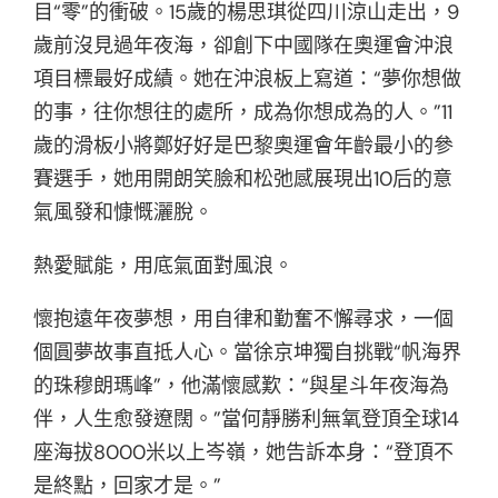
目“零”的衝破。15歲的楊思琪從四川涼山走出，9
歲前沒見過年夜海，卻創下中國隊在奧運會沖浪
項目標最好成績。她在沖浪板上寫道：“夢你想做
的事，往你想往的處所，成為你想成為的人。”11
歲的滑板小將鄭好好是巴黎奧運會年齡最小的參
賽選手，她用開朗笑臉和松弛感展現出10后的意
氣風發和慷慨灑脫。
熱愛賦能，用底氣面對風浪。
懷抱遠年夜夢想，用自律和勤奮不懈尋求，一個
個圓夢故事直抵人心。當徐京坤獨自挑戰“帆海界
的珠穆朗瑪峰”，他滿懷感歎：“與星斗年夜海為
伴，人生愈發遼闊。”當何靜勝利無氧登頂全球14
座海拔8000米以上岑嶺，她告訴本身：“登頂不
是終點，回家才是。”