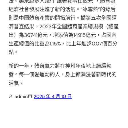
法。越來越多人踐行“跟著賽事往觀光”，體育為
經濟社會發展注進了新的活氣。“冰雪熱”的背后
則是中國體育產業的開拓前行。據第五次全國經
濟普查結果，2023年全國體育產業總規模（總產
出）為36741億元，增添值為14915億元，占國內
生產總值的比重為1.15%，比上年進步0.07個百分
點。
新的一年，體育氣力將在神州年夜地上繼續勃
發。每一個愛運動的人，身上都瀰漫著新時代的
活氣。
admin
2025 年 4 月 10 日