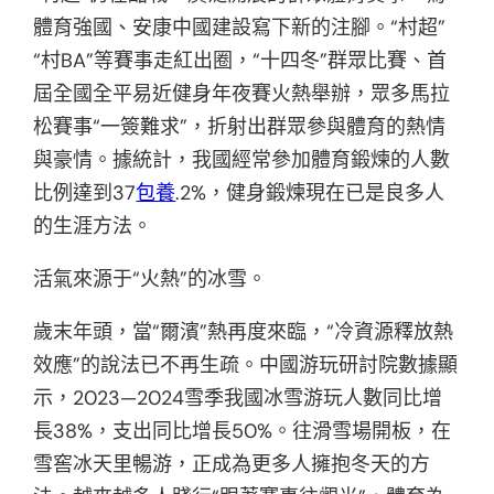
體育強國、安康中國建設寫下新的注腳。“村超”
“村BA”等賽事走紅出圈，“十四冬”群眾比賽、首
屆全國全平易近健身年夜賽火熱舉辦，眾多馬拉
松賽事“一簽難求”，折射出群眾參與體育的熱情
與豪情。據統計，我國經常參加體育鍛煉的人數
比例達到37
包養
.2%，健身鍛煉現在已是良多人
的生涯方法。
活氣來源于“火熱”的冰雪。
歲末年頭，當“爾濱”熱再度來臨，“冷資源釋放熱
效應”的說法已不再生疏。中國游玩研討院數據顯
示，2023—2024雪季我國冰雪游玩人數同比增
長38%，支出同比增長50%。往滑雪場開板，在
雪窖冰天里暢游，正成為更多人擁抱冬天的方