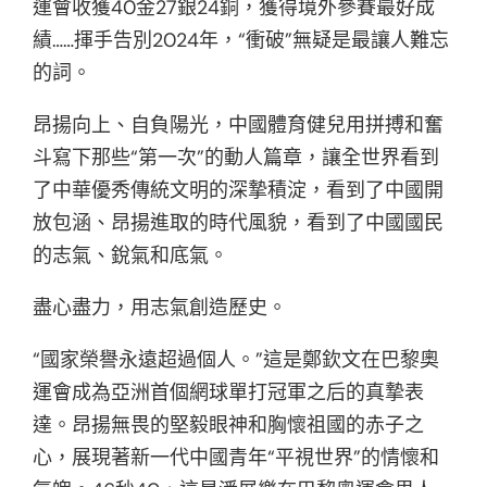
運會收獲40金27銀24銅，獲得境外參賽最好成
績……揮手告別2024年，“衝破”無疑是最讓人難忘
的詞。
昂揚向上、自負陽光，中國體育健兒用拼搏和奮
斗寫下那些“第一次”的動人篇章，讓全世界看到
了中華優秀傳統文明的深摯積淀，看到了中國開
放包涵、昂揚進取的時代風貌，看到了中國國民
的志氣、銳氣和底氣。
盡心盡力，用志氣創造歷史。
“國家榮譽永遠超過個人。”這是鄭欽文在巴黎奧
運會成為亞洲首個網球單打冠軍之后的真摯表
達。昂揚無畏的堅毅眼神和胸懷祖國的赤子之
心，展現著新一代中國青年“平視世界”的情懷和