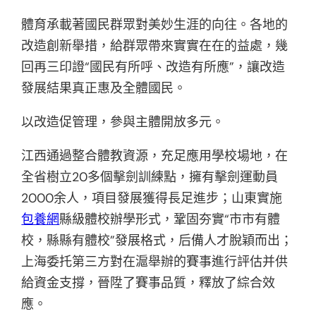
體育承載著國民群眾對美妙生涯的向往。各地的
改造創新舉措，給群眾帶來實實在在的益處，幾
回再三印證“國民有所呼、改造有所應”，讓改造
發展結果真正惠及全體國民。
以改造促管理，參與主體開放多元。
江西通過整合體教資源，充足應用學校場地，在
全省樹立20多個擊劍訓練點，擁有擊劍運動員
2000余人，項目發展獲得長足進步；山東實施
包養網
縣級體校辦學形式，鞏固夯實“市市有體
校，縣縣有體校”發展格式，后備人才脫穎而出；
上海委托第三方對在滬舉辦的賽事進行評估并供
給資金支撐，晉陞了賽事品質，釋放了綜合效
應。