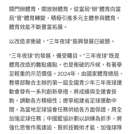
開門辦體育，開放辦體育。從當局“辦”體育向當
局“管”體育轉變，積極引進多元主體參與體育，
體育效能不斷豐富拓展。
以改造求衝破，“三年夜球”振興發展已破題。
“三年夜球”的發展，備受矚目。“三年夜球”既是
體育改造的難點痛點，也是衝破的斥候，有著舉
足輕重的示范價值。2024年，由國家體育總局、
教導部聯合主辦的第一屆全國青少年三年夜球運
動會發布一系列創新舉措，將成績與全運會掛
鉤，調動各方積極性；遼寧組建省足球運動中
間，為當地足球協會任務供給各方面保證，周全
加強足球任務；中國籃協計劃以訓練為抓手，將
強化思惟作風建設、狠抓技戰術才能、加強球隊