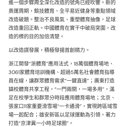
進一個步驟周全深化改造的號角已經吹響。新的
奧運周期，競技體育、全平易近健身等重點領域
改造破題。整治不良風氣、重塑體育抽像，足球
改造重回正軌。中國體育在實干中破局突圍，改
造的標的目的加倍清楚。
以改造謀發展，積極發揚首創精力。
浙江開發“浙體育”應用法式，18萬個體育場地、
3061家體育培訓機構、超過5萬名社會體育指導
員在線，讓群眾體育需求“一鍵直達”；廣東打造
鎮校體育共享工程，“一門兩開，一場多用”，滿
足在校學生和群眾分時段應用體育場地；北京、
張家口11家重要滑雪場“一卡通滑”，實現跨區域雪
場一起配合；雄安新區以足球運動為引領，著力
打造“京津冀一小時足球圈”。