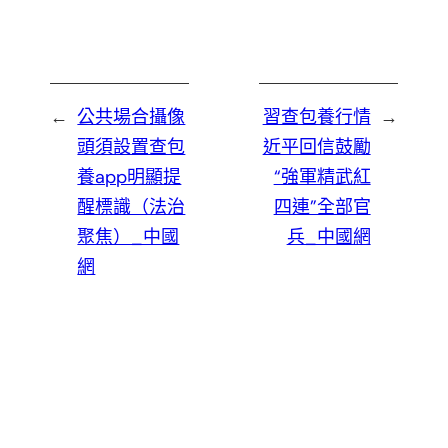
←
公共場合攝像
習查包養行情
→
頭須設置查包
近平回信鼓勵
養app明顯提
“強軍精武紅
醒標識（法治
四連”全部官
聚焦）_中國
兵_中國網
網