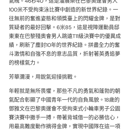
氣魄。46秒40，這是潘展樂在巴黎奧運會男人
100米不受拘束泳比賽中創造的新世界紀錄。一
往無前的奮進姿態和領獎臺上的閃耀金牌，是對
質疑者的最好回擊。6米85，這是視障運動員邸
東東在巴黎殘奧會男人跳遠T11級決賽中的優異成
績，刷新了塵封10年的世界紀錄。拼盡全力的奮
斗激情和自強不息的意志品質，折射著英勇追夢
的榜樣氣力。
芳華瀰漫，用銳氣迎接挑戰。
年輕就是無所畏懼，那些不凡的勇氣和蓬勃的朝
氣配合彰顯了中國青年一代的自負風貌。18歲的
鄧雅文在巴黎奧運會不受拘束式小輪車男子公園
賽決賽中撒手一搏，帶著背城借一的必勝信心，
用最高難度動作摘得金牌，實現中國隊在這一項