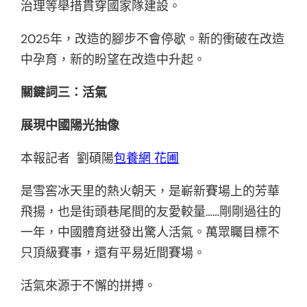
治理等舉措貫穿國家隊建設。
2025年，改造的腳步不會停歇。新的衝破在改造
中孕育，新的盼望在改造中升起。
關鍵詞三：活氣
展現中國陽光抽像
本報記者 劉碩陽
包養網 花圃
是雪窖冰天里的熱火朝天，是嶄新賽場上的芳華
飛揚，也是街頭巷尾間的友愛較量……剛剛過往的
一年，中國體育迸發出驚人活氣。萬眾矚目標不
只頂級賽事，還有平易近間賽場。
活氣來源于不懈的拼搏。