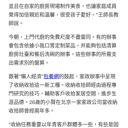
並且在自家的廚房現場制作美食，也讓家庭成員
覺得加倍親近和溫馨，很受孩子愛好。”王師長教
師說。
今朝，上門代廚的免費尺度不盡雷同。有的辦事
會包含依據小我口胃定制菜品，‌并能夠包括清算
廚房灶臺和餐后洗碗的辦事，‌這些辦事的所需支
出需求別的盤算。
跟著“懶人經濟”
包養網
的鼓起，‌家政辦事中呈現
了收納收拾這一新工種。‌收納收拾師經由過程專
門研究的技巧，‌輔助客戶收拾家居空間，‌進步生
涯品德。26歲的小賢在北京一家家政公司當‌收納
收拾師曾經兩年多。
“收納任務重要以年青客戶群體多一些，有些是固