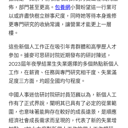
佈，部門甚至更高。
包養網
小賢盼望這一行業可
以或許盡快樹立辦事尺度，同時她等待本身進修
更專門研究的收納常識，讓營業才能更上一層
樓。
這些新個人工作正在吸引年青群體和高學歷人才
參加。據麥可思研討院近期發布的研討陳述，
2023屆年夜學結業生失業選擇的多個熱點新個人
工作，在薪資、任務與專門研究相干度、失業滿
足度三方面，均超全國均勻程度。
中國人事迷信研討院研討員范巍以為，新個人工
作有了正式界說，闡明其已具有了必定的從業範
圍，也意味著能夠存在較好的成長遠景，是順應
經濟社會成長需求而呈現的，代表了新的失業增