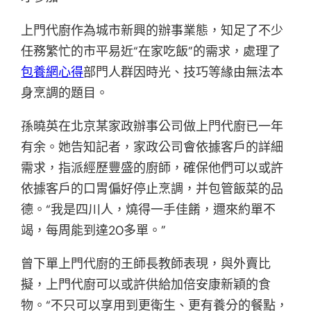
上門代廚‌作為城市新興的辦事業態，知足了不少
任務繁忙的市平易近“在家吃飯”的需求，處理了
包養網心得
部門人群因時光、‌技巧等緣由無法本
身烹調的題目。
孫曉英在北京某家政辦事公司做上門代廚已一年
有余。她告知記者，家政公司會依據客戶的詳細
需求，指派經歷豐盛的廚師，確保他們可以或許
依據客戶的口胃偏好停止烹調，并包管飯菜的品
德。“我是四川人，燒得一手佳餚，邇來約單不
竭，每周能到達20多單。”
曾下單上門代廚的王師長教師表現，與外賣比
擬，上門代廚可以或許供給加倍安康新穎的食
物。“不只可以享用到更衛生、更有養分的餐點，