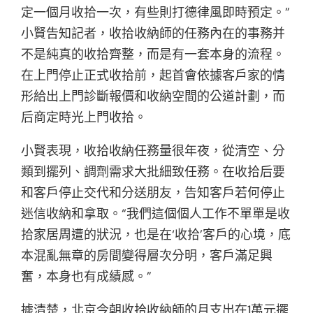
定一個月收拾一次，有些則打德律風即時預定。”
小賢告知記者，收拾收納師的任務內在的事務并
不是純真的收拾齊整，而是有一套本身的流程。
在上門停止正式收拾前，起首會依據客戶家的情
形給出上門診斷報價和收納空間的公道計劃，而
后商定時光上門收拾。
小賢表現，收拾收納任務量很年夜，從清空、分
類到擺列、調劑需求大批細致任務。在收拾后要
和客戶停止交代和分送朋友，告知客戶若何停止
迷信收納和拿取。“我們這個個人工作不單單是收
拾家居周遭的狀況，也是在‘收拾’客戶的心境，底
本混亂無章的房間變得層次分明，客戶滿足興
奮，本身也有成績感。”
據清楚，北京今朝收拾收納師的月支出在1萬元擺