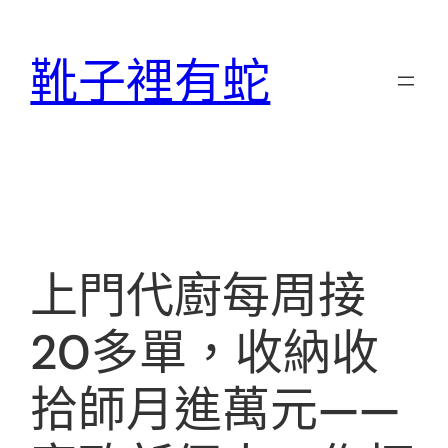
跳
至
靴子裡有蛇
主
要
內
容
上門代廚每周接
20多單，收納收
拾師月進萬元——