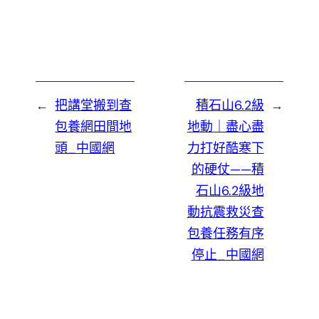
←
把講堂搬到查
積石山6.2級
→
包養網田間地
地動｜盡心盡
頭_中國網
力打好酷寒下
的硬仗——積
石山6.2級地
動抗震救災查
包養任務有序
停止_中國網