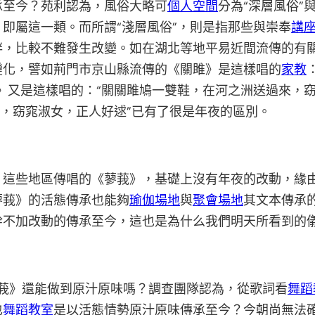
承至今？苑利認為，風俗大略可
個人空間
分為“深層風俗”
即屬這一類。而所謂“淺層風俗”，則是指那些與崇奉
講
絆，比較不難發生改變。如在湖北等地平易近間流傳的有
變化，譬如荊門市京山縣流傳的《關雎》是這樣唱的
家教
》又是這樣唱的：“關關雎鳩一雙鞋，在河之洲送過來，
洲，窈窕淑女，正人好逑”已有了很是年夜的區別。
，這些地區傳唱的《蓼莪》，基礎上沒有年夜的改動，緣
蓼莪》的活態傳承也能夠
瑜伽場地
與
聚會場地
其文本傳承
不加改動的傳承至今，這也是為什么我們明天所看到的儀
蓼莪》還能做到原汁原味嗎？調查團隊認為，從歌詞看
舞蹈
也
舞蹈教室
是以活態情勢原汁原味傳承至今？今朝尚無法