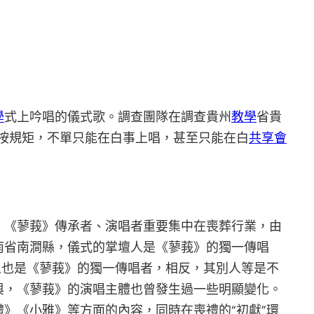
學
式上吟唱的儀式歌。調查團隊在調查貴州
教學
省貴
按規矩，不單只能在白事上唱，甚至只能在白
共享會
，《蓼莪》傳承者、演唱者重要集中在喪葬行業，由
南省南澗縣，儀式的掌壇人是《蓼莪》的獨一傳唱
人也是《蓼莪》的獨一傳唱者，相反，其別人等是不
與，《蓼莪》的演唱主體也曾發生過一些明顯變化。
》《小雅》等方面的內容，同時在喪禮的“初獻”環