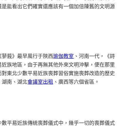
還是能看出它們確實還應該有一個加倍陳舊的文明源
《蓼莪》最早風行于陜西
瑜伽教室
、河南一代，《詩
易近族地區，由于再無其他外來文明沖擊，便在那里
而對東北少數平易近族喪葬習俗實施喪葬改造的歷史
、湖南、湖北
會議室出租
、廣西等六個省區。
少數平易近族傳統喪葬儀式中，幾乎一切的喪葬儀式