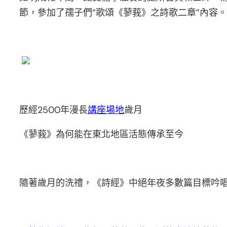
節，參加了孺子們“歌頌《蓼莪》之詩歌二章”內容。
歷經2500年漫長
講座場地
歲月
《蓼莪》為何能在東北地區活態傳承至今
隨著歲月的洗禮，《詩經》中絕年夜多數篇目標吟