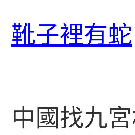
跳
至
靴子裡有蛇
主
要
內
容
中國找九宮