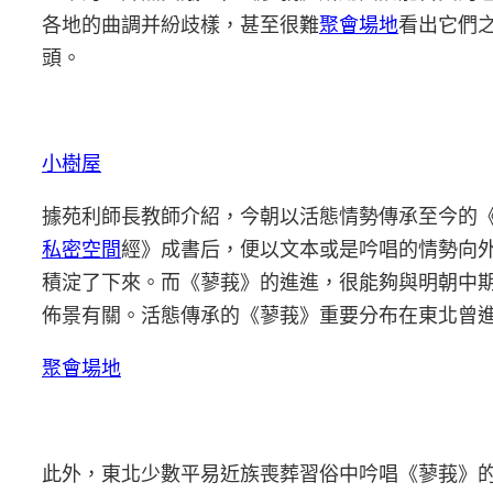
各地的曲調并紛歧樣，甚至很難
聚會場地
看出它們
頭。
小樹屋
據苑利師長教師介紹，今朝以活態情勢傳承至今的
私密空間
經》成書后，便以文本或是吟唱的情勢向
積淀了下來。而《蓼莪》的進進，很能夠與明朝中
佈景有關。活態傳承的《蓼莪》重要分布在東北曾
聚會場地
此外，東北少數平易近族喪葬習俗中吟唱《蓼莪》