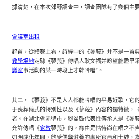
據清楚，在本次郊野調查中，調查團隊有了幾個主
會議室出租
起首，從體裁上看，詩經中的《蓼莪》并不是一首
教學場地
定縣《蓼莪》傳唱人耿文福并盼望能盡早
議室
事活動的某一時段上才幹吟唱”。
其二，《蓼莪》不是人人都能吟唱的平易近歌，它
于喪葬儀式的特別性以及《蓼莪》內容的獨特徵，
者。在湖北省赤壁市，腳盆鼓代表性傳承人是《蓼莪
允許傳唱《
家教
蓼莪》的，緣由是怙恃尚在唱之不
如明成化年間，飽受儒學滋養的處所官員和士紳，為