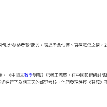
兩句以“蓼蓼者莪”起興，表達孝念怙恃、哀痛悲傷之情，
怡，《中國文
教學
明報》記者王添藝，在中國藝術研討院
儀式進行了為期三天的郊野考核，他們發現詩經《蓼莪》