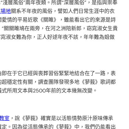
與“淺層風俗”兩年夜類。所謂“深層風俗”，是指與崇奉
座場地
關系不年夜的風俗，譬如人們日常生涯中的衣
關愛情的平易近歌《關雎》，雖能看出它的來源是詩
：“關關雎鳩在兩旁，在河之洲陪新郎，窈窕淑女生貴
窈窕淑女難為你，正人好逑年夜不該，年年難為姐做
由即在于它已經與喪葬習俗緊緊地結合在了一路，表
的超穩定性有關，調查團隊發現多地《蓼莪》歌詞都
式所用文本與2500年前的文本幾無改變。
教室
，說《蓼莪》確實是以活態情勢原汁原味傳承
確定。因為從活態傳承的《蓼莪》中，我們仍能看出