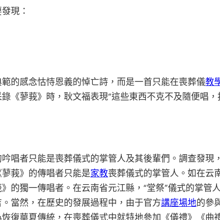
要發現：
典範的感念怙恃恩義的悼亡詩，而是一首只能在喪葬儀
教
采錄《蓼莪》時，耿文福表現“這些東西不克不及隨便唱，
的吟唱者只能是喪葬儀式的掌管人及其後輩們。調查發現
《蓼莪》的傳唱者只能是
家教
喪葬儀式的掌管人。如在云
》的獨一傳唱者。在云南省元江縣，“堂祭”儀式的掌管
吉。當然，在歷史的發展過程中，由于官方
講座場地
的參
恢復華夏傳統，在喪葬儀式中就特地參加《儀禮》《曲禮