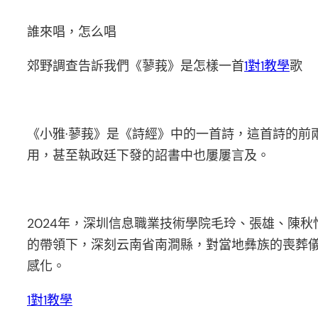
誰來唱，怎么唱
郊野調查告訴我們《蓼莪》是怎樣一首
1對1教學
歌
《小雅·蓼莪》是《詩經》中的一首詩，這首詩的前
用，甚至執政廷下發的詔書中也屢屢言及。
2024年，深圳信息職業技術學院毛玲、張雄、陳秋
的帶領下，深刻云南省南澗縣，對當地彝族的喪葬
感化。
1對1教學