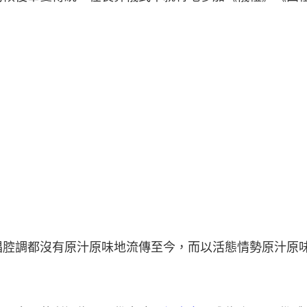
唱腔調都沒有原汁原味地流傳至今，而以活態情勢原汁原