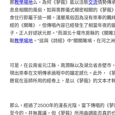
那
教學場地
么，為何《蓼莪》能以活態
交流
情勢傳
息息相關的風俗，如與喪葬儀式親密相關的《蓼莪》
食住行即屬于這一類。淺層風俗因為沒有崇奉的羈
經的《關雎》，但傳唱內容已經發生了相當年夜的
子，正人好逑狀元郎。”而湖北十堰市房縣的《關雎
鞋
教學場地
。”這與《詩經》中“關關雎鳩，在河之
可是，在云南省元江縣、南澗縣以及湖北省赤壁市
現出崇奉在文明傳承過程中的錨定感化。此外，《
謄寫在巫師所用的經卷上，是以《蓼莪》的文本才幹
那么，經過了2500年的漫長光陰，當下傳唱的《
至今的，并無異議，但《蓼莪》所用曲調能否真的