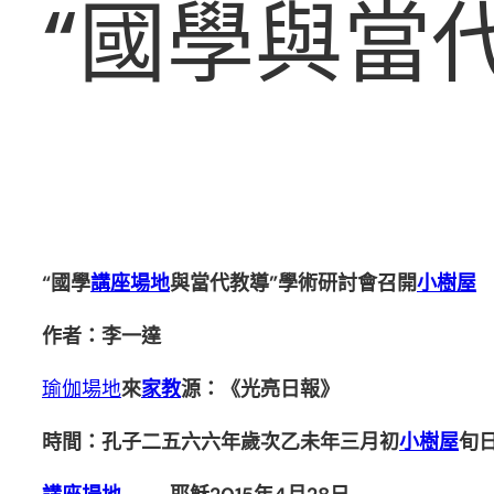
“國學與當
“國學
講座場地
與當代教導”學術研討會召開
小樹屋
作者：李一達
瑜伽場地
來
家教
源：《光亮日報》
時間：孔子二五六六年歲次乙未年三月初
小樹屋
旬