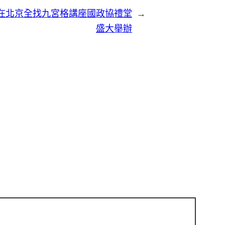
在北京全找九宮格講座國政協禮堂
→
盛大舉辦