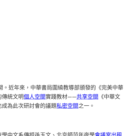
召開。近年來，中華書局圍繞教導部頒發的《完美中華
的傳統文明
個人空間
實踐教材——
共享空間
《中華文
也成為此次研討會的議題
私密空間
之一。
夜學中文系傳授孫玉文、北京師范年夜學
會議室出租