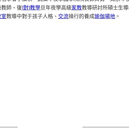
級教師、復
1對1教學
旦年夜學高級
家教
教導研討所碩士生導
教室
教導中對于孩子人格、
交流
操行的養成
瑜伽場地
。