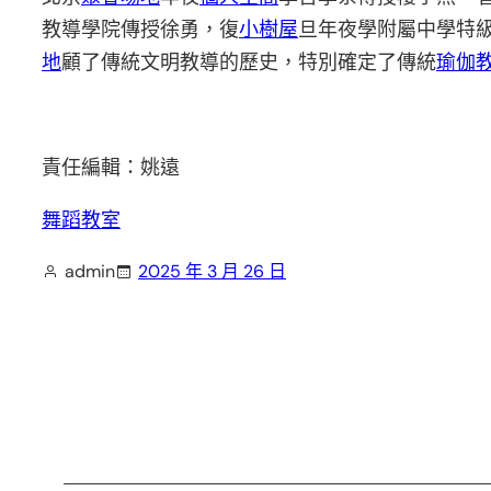
教導學院傳授徐勇，復
小樹屋
旦年夜學附屬中學特
地
顧了傳統文明教導的歷史，特別確定了傳統
瑜伽
責任編輯：姚遠
舞蹈教室
admin
2025 年 3 月 26 日