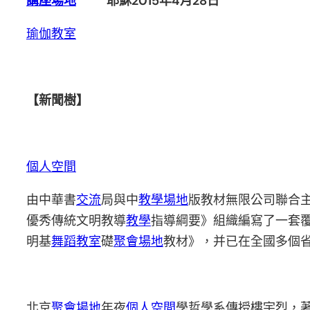
講座場地
耶穌2015年4月28日
瑜伽教室
【新聞樹】
個人空間
由中華書
交流
局與中
教學場地
版教材無限公司聯合主
優秀傳統文明教導
教學
指導綱要》組織編寫了一套
明基
舞蹈教室
礎
聚會場地
教材》，并已在全國多個
北京
聚會場地
年夜
個人空間
學哲學系傳授樓宇烈，