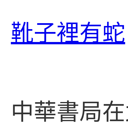
跳
至
靴子裡有蛇
主
要
內
容
中華書局在