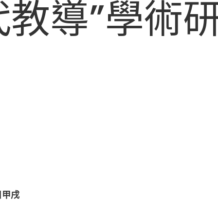
代教導”學術
日甲戌