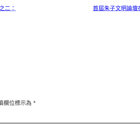
之二：
首屆朱子文明論壇
填欄位標示為
*