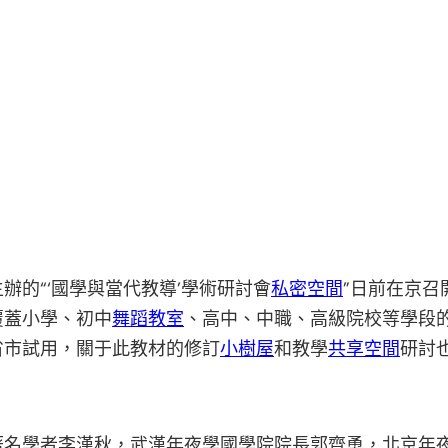
辦的“‘國學與當代教導’學術研討會
私密空間
”日前在京
覆蓋小學、初中
舞蹈教室
、高中、中職、高級院校等學段
省市試用，關于此教材的修訂
小樹屋
和教學
共享空間
研討
著名學者李漢秋，武漢年夜學國學院院長郭齊勇，北京年