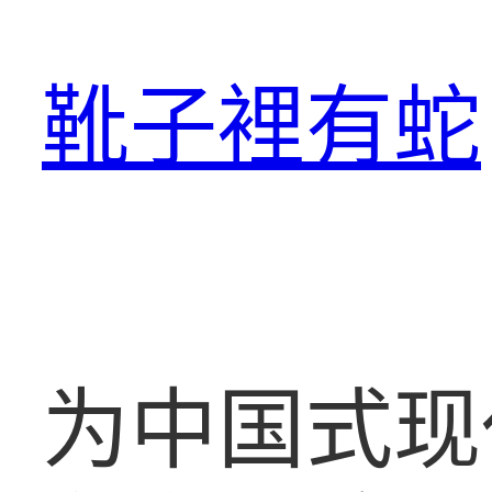
跳
至
靴子裡有蛇
主
要
內
容
为中国式现