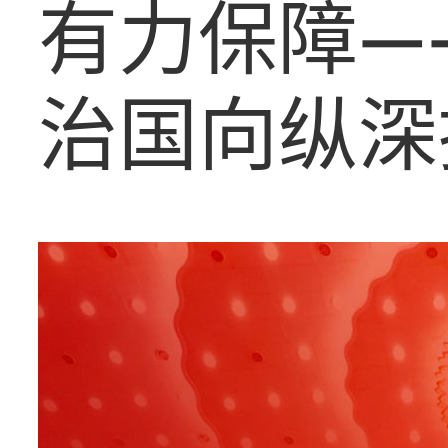
有力保障—
治国向纵深