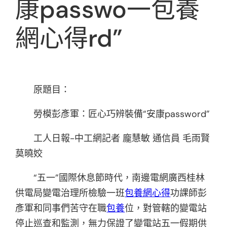
康passwo一包養
網心得rd”
原題目：
勞模彭彥軍：匠心巧辨裝備“安康password”
工人日報-中工網記者 龐慧敏 通信員 毛雨賢
莫曉姣
“五一”國際休息節時代，南邊電網廣西桂林
供電局變電治理所檢驗一班
包養網心得
功課師彭
彥軍和同事們苦守在職
包養
位，對管轄的變電站
停止巡查和監測，無力保證了變電站五一假期供