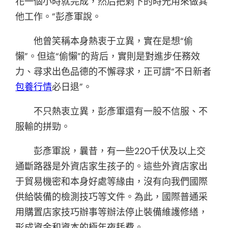
花一個小時就完成，然后把剩下的時光用來做其
他工作。”彭彥軍說。
他曾笑稱本身熱衷于立異，實在是想“偷
懶”。但這“偷懶”的背后，實則是對進步任務效
力、尋求出色品德的不懈尋求，正可謂“不日新者
包養行情
必日退”。
不只熱衷立異，彭彥軍還有一股不信服、不
服輸的拼勁。
彭彥軍說，曩昔，有一些220千伏及以上交
通斷路器是外資店家生孩子的。這些外資店家出
于貿易機密和本身好處等緣由，沒有向我們國際
供給裝備的檢測技巧等文件。為此，國際普通采
用購置店家技巧辦事等辦法停止裝備維護修繕，
形成資金和資本的極年夜耗費。