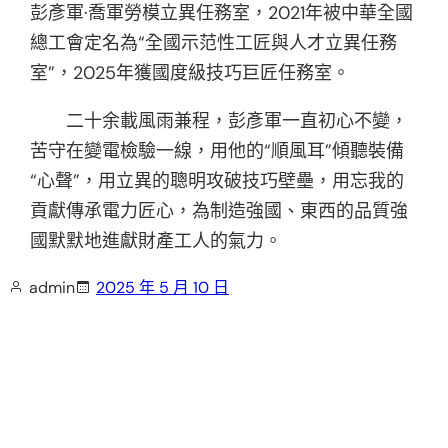
彭彥軍·喬軍勞模立異任務室，2021年被中華
全國
總工會定名為“全國示范性工匠與人才立異任務
室”，2025年獲國度級技巧巨匠任務室。
二十余載風雨兼程，彭彥軍一直初心不變，
苦守在變電檢驗一線，用他的“順風耳”傾聽裝備
“心聲”，用立異的聰明攻破技巧壁壘，用忘我的
貢獻傳承電力匠心，為制造強國、東西的品質強
國默默地進獻財產工人的氣力。
admin
2025 年 5 月 10 日