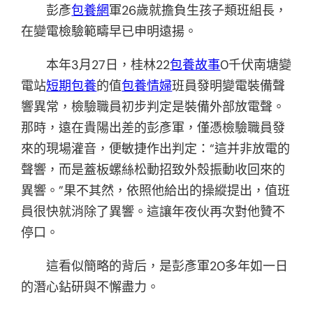
彭彥
包養網
軍26歲就擔負生孩子類班組長，
在變電檢驗範疇早已申明遠揚。
本年3月27日，桂林22
包養故事
0千伏南塘變
電站
短期包養
的值
包養情婦
班員發明變電裝備聲
響異常，檢驗職員初步判定是裝備外部放電聲。
那時，遠在貴陽出差的彭彥軍，僅憑檢驗職員發
來的現場灌音，便敏捷作出判定：“這并非放電的
聲響，而是蓋板螺絲松動招致外殼振動收回來的
異響。”果不其然，依照他給出的操縱提出，值班
員很快就消除了異響。這讓年夜伙再次對他贊不
停口。
這看似簡略的背后，是彭彥軍20多年如一日
的潛心鉆研與不懈盡力。