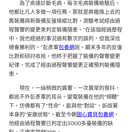
為了疾速診斷毛病，每次毛病裝備檢驗后，
他都比凡人多做一項任務。那就是將撤換上去的
舊裝備與新裝備反復操縱比對，測驗考試經由過
程聲響的變更來判定裝備隱患。“在這個經過歷程
中，我也經過的事況過有數次的誤判，但我深信
總會勝利的。”彭彥軍
包養網
說。顛末多年的反復
比對和研討收拾，他終于把握了裝備的聲響變更
紀律，完成了經由過程聲響變更正確預判裝備隱
患。
現在，一絲稍微的異響、一次異常的發抖，
都逃不外彭彥軍的耳朵。變電裝備在他的“傾聽”
下，仿佛都有了“性命”，能與他“對話”，訴說著
本身的“安康狀態”。截至今朝
甜心寶貝包養網
，
他經由過程聲響已判定出3000多臺裝備的缺