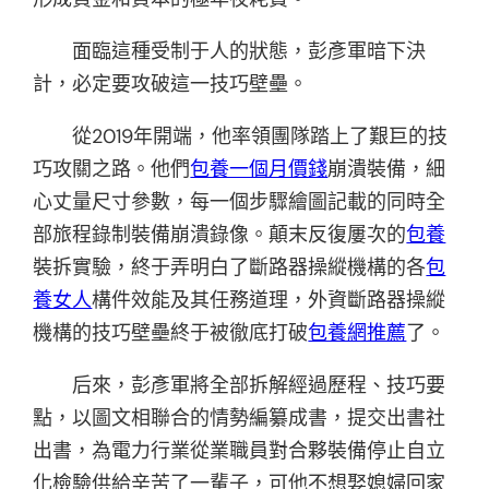
面臨這種受制于人的狀態，彭彥軍暗下決
計，必定要攻破這一技巧壁壘。
從2019年開端，他率領團隊踏上了艱巨的技
巧攻關之路。他們
包養一個月價錢
崩潰裝備，細
心丈量尺寸參數，每一個步驟繪圖記載的同時全
部旅程錄制裝備崩潰錄像。顛末反復屢次的
包養
裝拆實驗，終于弄明白了斷路器操縱機構的各
包
養女人
構件效能及其任務道理，外資斷路器操縱
機構的技巧壁壘終于被徹底打破
包養網推薦
了。
后來，彭彥軍將全部拆解經過歷程、技巧要
點，以圖文相聯合的情勢編纂成書，提交出書社
出書，為電力行業從業職員對合夥裝備停止自立
化檢驗供給辛苦了一輩子，可他不想娶媳婦回家