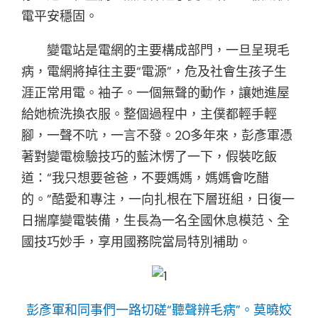
電平安穩固。
變電站是電網的主要構成部門，一旦呈現毛
病，電網將掉往主要“電源”，危及社會生孩子生
涯正常用電。袖子。一個無聲的動作，讓她進屋
給她梳洗換衣服。整個過程中，主僕都輕手輕
腳，一聲不吭，一言不發。20多年來，彭彥軍憑
著對變電檢驗技巧的藍沐愣了一下，假裝吃飯
道：“我只想要爸爸，不要媽媽，媽媽會吃醋
的。”酷愛和專注，一向扎根在下層班組，日復一
日揣摩變電裝備，生長為一名全國休息模范、全
國技巧妙手，享用國務院當局特別補助。
彭彥軍和同事們一路切磋“聽聲辨毛病”。莫曉姣