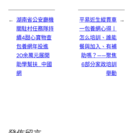
←
湖南省公安廳機
平易近生縱貫車
→
關駐村任務隊持
一包養網心得丨
續4甜心寶物查
怎么培訓、誰能
包養網年投進
餐與加入、有補
20余萬元展開
助嗎？——聚焦
助學幫扶_中國
6部分家政培訓
網
舉動