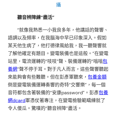
攝
聽音辨障練“盡活”
“就像我熟悉一小我良多年，他講話的聲響、
語調以及頻率，在我腦海中早已印象深入。假如
某天他生病了，他打德律風給我，我一聽聲響就
了解他確定有題目。變電裝備也是這般。”在變電
站里，電流運轉的“吱吱”聲、裝備運轉的“嗡嗡
包
養網
”聲不停于耳。對于凡人而言，這些聲響聽起
來能夠會有些難聽。但在彭彥軍聽來，
包養金額
倒是變電裝備運轉奏響的奇特“交響樂”，每一個
音符都包含著裝備的“安康password”。彭彥
包養
網dcard
軍憑仗著專注，在變電檢驗範疇練就了
令人傻瓜。驚嘆的“聽音辨障”盡活。