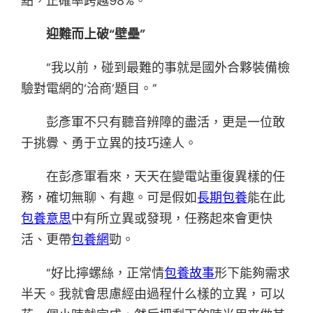
點，正確率跨越98%。
迎難而上破“壁壘”
“我以前，碰到最難的事就是國外合夥裝備檢
驗對電網的‘洽商’題目。”
彭彥軍不只有聽音辨障的盡活，更是一位敢
于挑釁、勇于立異的技巧達人。
在彭彥軍看來，天天在變電站重復異樣的任
務，確切無聊、有趣。可是假如
長期包養
能在此
包養意思
中有所立異或發現，任務起來會更快
活、更帶
包養網
勁。
“好比擰螺絲，正常情
包養故事
形下能夠需求
半天。我就會思慮經由過程什么樣的立異，可以