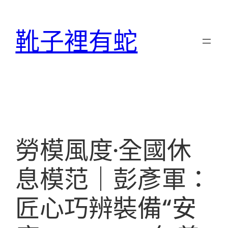
跳
至
靴子裡有蛇
主
要
內
容
勞模風度·全國休
息模范｜彭彥軍：
匠心巧辨裝備“安