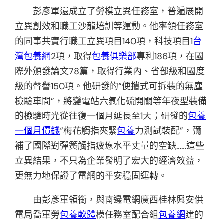
彭彥軍還成立了勞模立異任務室，普遍展開
立異創效和職工沙龍培訓等運動。他率領任務室
的同事共實行職工立異項目140項，科技項目1
台
灣包養網
2項，取得
包養俱樂部
專利186項，在國
際外頒發論文78篇，取得行業內、省部級和國度
級的聲譽150項。他研發的“便攜式可拆裝的無塵
檢驗車間”，將變電站六氟化硫開關等年夜型裝備
的檢驗時光從往復一個月延長至1天；研發的
包養
一個月價錢
“梅花觸指夾緊
包養
力測試裝配”，彌
補了國際對彈簧觸指疲憊水平丈量的空缺……這些
立異結果，不只為企業發明了宏大的經濟效益，
更無力地保證了電網的平安穩固運轉。
由彭彥軍領銜，與南邊電網廣西桂林興安供
電局喬軍勞
包養軟體
模任務室配合組
包養網
建的