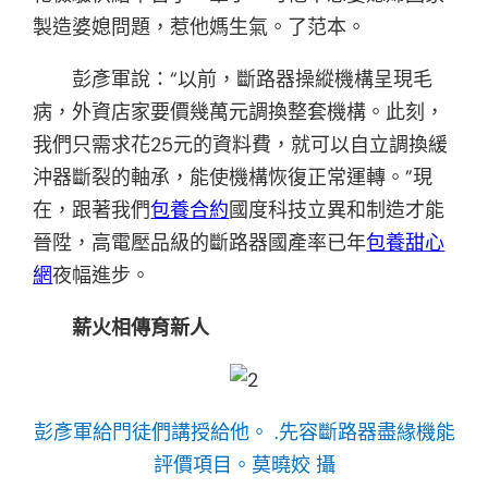
製造婆媳問題，惹他媽生氣。了范本。
彭彥軍說：“以前，斷路器操縱機構呈現毛
病，外資店家要價幾萬元調換整套機構。此刻，
我們只需求花25元的資料費，就可以自立調換緩
沖器斷裂的軸承，能使機構恢復正常運轉。”現
在，跟著我們
包養合約
國度科技立異和制造才能
晉陞，高電壓品級的斷路器國產率已年
包養甜心
網
夜幅進步。
薪火相傳育新人
彭彥軍給門徒們講授給他。 .先容斷路器盡緣機能
評價項目。莫曉姣 攝