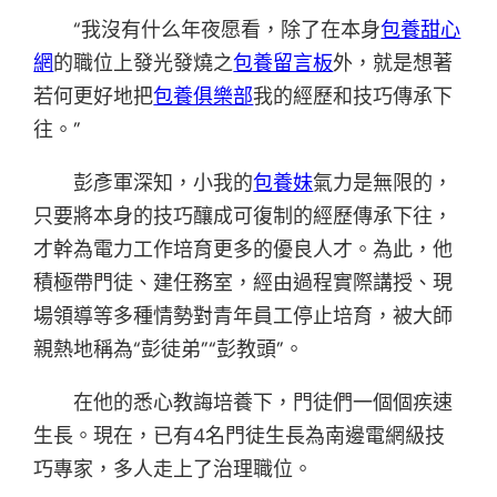
“我沒有什么年夜愿看，除了在本身
包養甜心
網
的職位上發光發燒之
包養留言板
外，就是想著
若何更好地把
包養俱樂部
我的經歷和技巧傳承下
往。”
彭彥軍深知，小我的
包養妹
氣力是無限的，
只要將本身的技巧釀成可復制的經歷傳承下往，
才幹為電力工作培育更多的優良人才。為此，他
積極帶門徒、建任務室，經由過程實際講授、現
場領導等多種情勢對青年員工停止培育，被大師
親熱地稱為“彭徒弟”“彭教頭”。
在他的悉心教誨培養下，門徒們一個個疾速
生長。現在，已有4名門徒生長為南邊電網級技
巧專家，多人走上了治理職位。