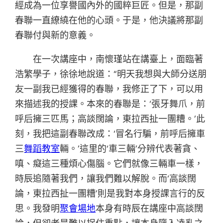
經成為一位享譽國內外的國粹巨匠。但是，那副
春聯一直繚繞在他的心頭。于是，他決議將那副
春聯付與新的意義。
在一次講座中，南懷瑾站在講臺上，面臨著
浩繁學子，徐徐地說道：“明天我想與大師分送朋
友一副我已經獲得的春聯，我修正了下，可以用
來描述我的授課。本來的春聯是：‘張牙舞爪，前
呼后擁三匹馬；高談闊論，東拉西扯一團糟。’此
刻，我把這副春聯改成：‘冒名行騙，前呼后擁車
三
舞蹈教室
輛。’這里的‘車三輛’分辨代表著貪、
嗔、癡這三種煩心傷腦。它們就像三輛車一樣，
時辰追隨著我們，讓我們難以解脫。而‘高談闊
論，東拉西扯一團糟’則是我對本身授課言行的反
思。我發明
聚會場地
本身有時辰在講座中高談闊