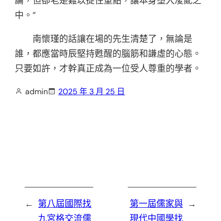
論，但卻老是難以捉住重點，讓本身墮入凌亂之
中。”
南懷瑾的話讓在場的先生清楚了，無論是
誰，都應當時辰堅持甦醒的腦筋和謙虛的心態。
只要如許，才幹真正成為一位受人尊重的學者。
admin
2025 年 3 月 25 日
←
第八屆國際找
第一屆儒家與
→
九宮格交流儒
現代中國學找