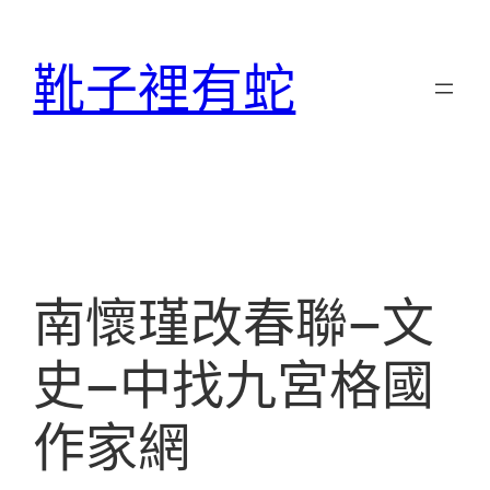
跳
至
靴子裡有蛇
主
要
內
容
南懷瑾改春聯–文
史–中找九宮格國
作家網