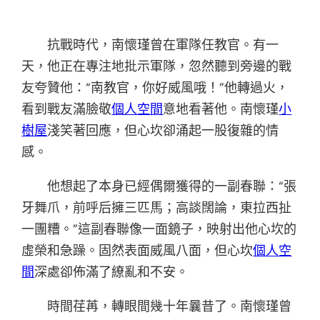
抗戰時代，南懷瑾曾在軍隊任教官。有一
天，他正在專注地批示軍隊，忽然聽到旁邊的戰
友夸贊他：“南教官，你好威風哦！”他轉過火，
看到戰友滿臉敬
個人空間
意地看著他。南懷瑾
小
樹屋
淺笑著回應，但心坎卻涌起一股復雜的情
感。
他想起了本身已經偶爾獲得的一副春聯：“張
牙舞爪，前呼后擁三匹馬；高談闊論，東拉西扯
一團糟。”這副春聯像一面鏡子，映射出他心坎的
虛榮和急躁。固然表面威風八面，但心坎
個人空
間
深處卻佈滿了繚亂和不安。
時間荏苒，轉眼間幾十年曩昔了。南懷瑾曾