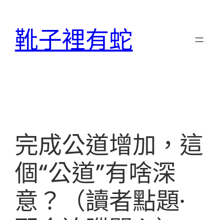
跳
至
靴子裡有蛇
主
要
內
容
完成公道增加，這
個“公道”有啥深
意？（讀者點題·