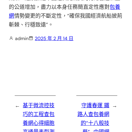
的公道增加，盡力以本身任務簡直定性應對
包養
網
情勢變更的不斷定性，“確保我國經濟航船披荊
斬棘、行穩致遠”。
admin
2025 年 2 月 14 日
←
基于微流控技
守護春運 鐵
→
巧的工程查包
路人查包養網
養網心得細胞
的“十八般技
高通量表型測
藝”_中國網