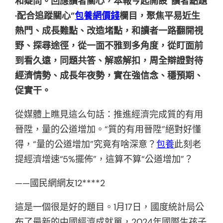
和疑問。回應讀者關心，本報今起開設“讀者點題
·配合追蹤關心”
包養網價錢
欄目，聚焦平易近生
熱門、成長難點、改造堵點，和讀者一路翻開視
野、探尋途徑，從一面不雅到多角度，從盯面前
到看久遠，同題共答、解惑解扣，周全辯證對待
經濟情勢、成長年夜勢，實在強信念、穩預期、
促實干。
從媒體上瞧見這么句話：推進經濟完成質的有用
晉陞，量的公道增加。“質的有用晉陞”絕對好懂
得，“量的公道增加”究竟有啥深意？
包養
此刻老
提經濟增速“5%擺佈”，這算不算“公道增加”？
——國民網網友12****2
這是一個很是好的題目。1月17日，國度統計局公
布了最新的中國經濟成就單，2024年國際生孩子