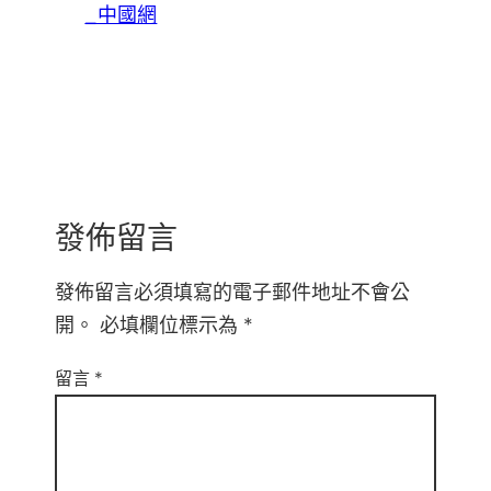
_中國網
發佈留言
發佈留言必須填寫的電子郵件地址不會公
開。
必填欄位標示為
*
留言
*