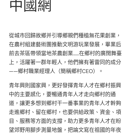
中國網
從城市回歸故鄉并引導鄉親們種植無花果創業，
在農村組建藝術團推動文明游玩業發展，畢業后
前去茶區帶領當地茶農創業……在鄉村的廣闊舞臺
上，活躍著一群年輕人，他們擁有著雷同的成分
——鄉村職業經理人（簡稱鄉村CEO）。
青年興則國家興，更好發揮青年人才在鄉村振興
中的主要感化，要暢通青年人才走向鄉村的通
道，讓更多想到鄉村干一番事業的青年人才幹夠
走進鄉村、留在鄉村，也要供給政策、資金、項
目、服務等方面的支撐，助力更多青年人才在盼
望郊野用腳步測量地盤，把論文寫在祖國的年夜