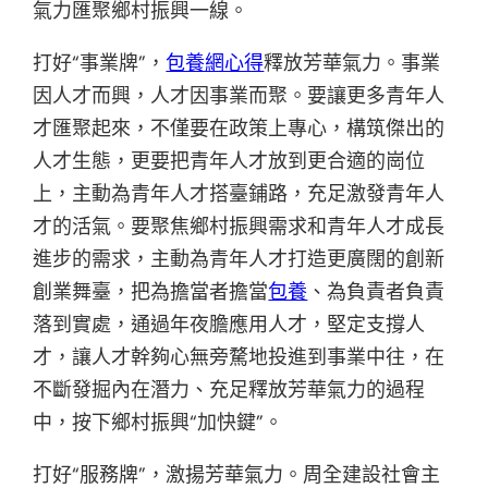
氣力匯聚鄉村振興一線。
打好“事業牌”，
包養網心得
釋放芳華氣力。事業
因人才而興，人才因事業而聚。要讓更多青年人
才匯聚起來，不僅要在政策上專心，構筑傑出的
人才生態，更要把青年人才放到更合適的崗位
上，主動為青年人才搭臺鋪路，充足激發青年人
才的活氣。要聚焦鄉村振興需求和青年人才成長
進步的需求，主動為青年人才打造更廣闊的創新
創業舞臺，把為擔當者擔當
包養
、為負責者負責
落到實處，通過年夜膽應用人才，堅定支撐人
才，讓人才幹夠心無旁騖地投進到事業中往，在
不斷發掘內在潛力、充足釋放芳華氣力的過程
中，按下鄉村振興“加快鍵”。
打好“服務牌”，激揚芳華氣力。周全建設社會主