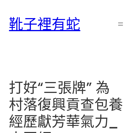
跳
至
靴子裡有蛇
主
要
內
容
打好“三張牌” 為
村落復興貢查包養
經歷獻芳華氣力_