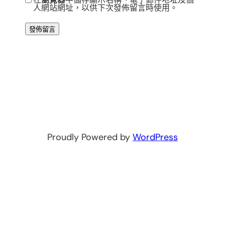
人網站網址，以供下次發佈留言時使用。
Proudly Powered by
WordPress