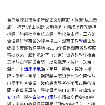
為充足發掘衡陽處所歷史文明底蘊，促進“以文塑
旅”，擦亮“船山故鄉”文明手刺，構成以行政機構
指導、科研社團單位主導、學校為主體，三方配
合推進研學事業的隆重格式，湖南王
教學
船山故
鄉研學實踐教導基地自2018年獲得湖南省教導廳
審批以來，勝利承辦了（北京）世界哲學年夜會
三場船山學圓桌會議，以及武漢、杭州、珠海、
深圳、上
講座場地
海、南昌、新余、長沙、衡
陽、常寧、南岳、衡陽縣曲蘭鎮等地的全國性船
山學術科普會議，邀約專家學者在衡陽市縣各機
關、企事業單位、學校舉辦船山文明年夜講壇51
交流
期，學在
會議室出租
船山讀書交通會100余
期，王船山故鄉品質研學活動200余場次，為擦