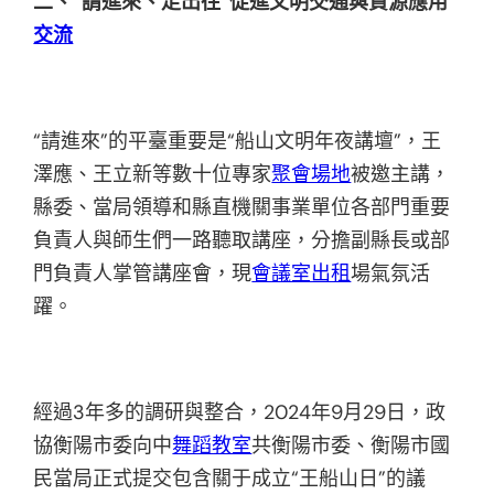
二、“請進來、走出往”促進文明交通與資源應用
交流
“請進來”的平臺重要是“船山文明年夜講壇”，王
澤應、王立新等數十位專家
聚會場地
被邀主講，
縣委、當局領導和縣直機關事業單位各部門重要
負責人與師生們一路聽取講座，分擔副縣長或部
門負責人掌管講座會，現
會議室出租
場氣氛活
躍。
經過3年多的調研與整合，2024年9月29日，政
協衡陽市委向中
舞蹈教室
共衡陽市委、衡陽市國
民當局正式提交包含關于成立“王船山日”的議