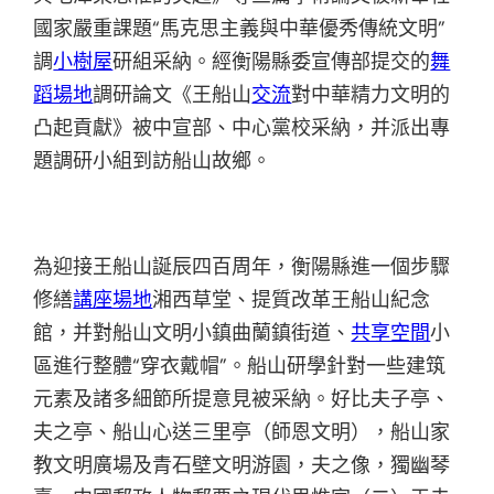
國家嚴重課題“馬克思主義與中華優秀傳統文明”
調
小樹屋
研組采納。經衡陽縣委宣傳部提交的
舞
蹈場地
調研論文《王船山
交流
對中華精力文明的
凸起貢獻》被中宣部、中心黨校采納，并派出專
題調研小組到訪船山故鄉。
為迎接王船山誕辰四百周年，衡陽縣進一個步驟
修繕
講座場地
湘西草堂、提質改革王船山紀念
館，并對船山文明小鎮曲蘭鎮街道、
共享空間
小
區進行整體“穿衣戴帽”。船山研學針對一些建筑
元素及諸多細節所提意見被采納。好比夫子亭、
夫之亭、船山心送三里亭（師恩文明），船山家
教文明廣場及青石壁文明游園，夫之像，獨幽琴