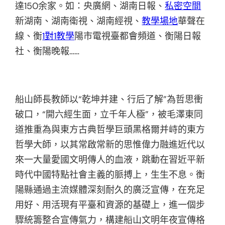
達150余家。如：央廣網、湖南日報、
私密空間
新湖南、湖南衛視、湖南經視、
教學場地
華聲在
線、衡
1對1教學
陽市電視臺都會頻道、衡陽日報
社、衡陽晚報……
船山師長教師以“乾坤并建、行后了解”為哲思衝
破口，“開六經生面，立千年人極”，被毛澤東同
道推重為與東方古典哲學巨頭黑格爾并峙的東方
哲學大師，以其常啟常新的思惟偉力融進近代以
來一大量愛國文明傳人的血液，跳動在習近平新
時代中國特點社會主義的脈搏上，生生不息。衡
陽縣通過主流媒體深刻耐久的廣泛宣傳，在充足
用好、用活現有平臺和資源的基礎上，進一個步
驟統籌整合宣傳氣力，構建船山文明年夜宣傳格