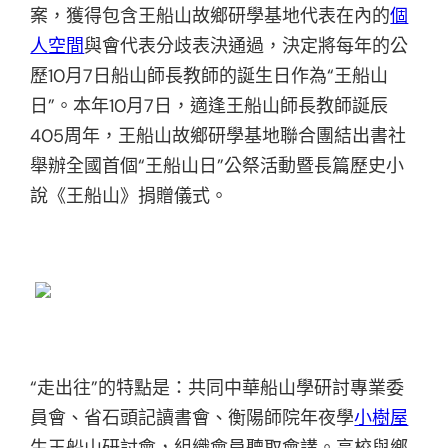
案，獲得包含王船山故鄉研學基地代表在內的
個
人空間
與會代表分歧表決通過，決定將每年的公
歷10月7日船山師長教師的誕生日作為“王船山
日”。本年10月7日，適逢王船山師長教師誕辰
405周年，王船山故鄉研學基地聯合團結出書社
舉辦全國首個“王船山日”公祭活動暨長篇歷史小
說《王船山》捐贈儀式。
“走出往”的特點是：共同中華船山學研討專業委
員會、省石頭記讀書會、衡陽師院年夜學
小樹屋
生王船山研討會，組織會員聽取會講。高校與鄉