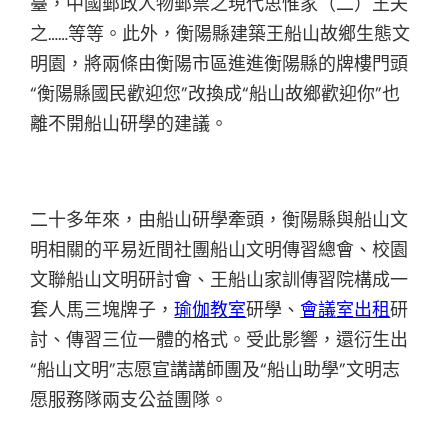
臺，中國郵政人物郵票之現代思惟家（二）王夫
之……等等。此外，衡陽縣建築王船山故鄉生態文
明園，將兩條由衡陽市區進進衡陽縣的牌樓門頭
“衡陽縣國民歡迎您”改換成“船山故鄉歡迎你”也
離不開船山研學的建議。
二十多年來，由船山研學牽頭，衡陽縣與船山文
明相關的平易近間社團船山文明傳習總會、校園
文聯船山文明研討會、王船山家訓傳習院構成一
套人馬三塊牌子，
瑜伽教室
研學、
會議室出租
研
討、傳習三位一體的格式。受此影響，還衍生出
“船山文明”志愿宣講講師團及“船山助學”文明志
愿服務隊兩支公益團隊。