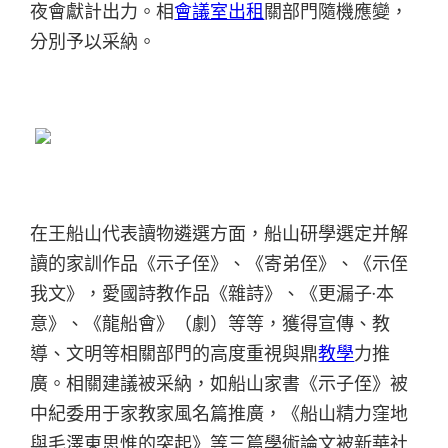
夜會獻計出力。相
會議室出租
關部門隨機應變，
分別予以采納。
在王船山代表讀物遴選方面，船山研學選定并解
讀的家訓作品《示子侄》、《寄弟侄》、《示侄
我文》，愛國詩教作品《雜詩》、《更漏子·本
意》、《龍船會》（劇）等等，獲得宣傳、教
導、文明等相關部門的高度重視與鼎
教學
力推
廣。相關建議被采納，如船山家書《示子侄》被
中紀委用于家教家風名篇推廣，《船山精力窪地
與毛澤東思惟的突起》等三篇學術論文被新華社