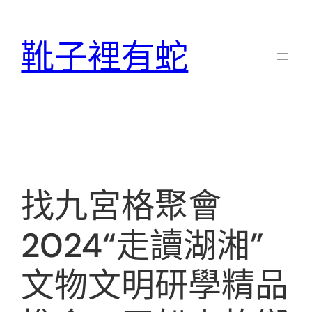
跳
至
靴子裡有蛇
主
要
內
容
找九宮格聚會
2024“走讀湖湘”
文物文明研學精品