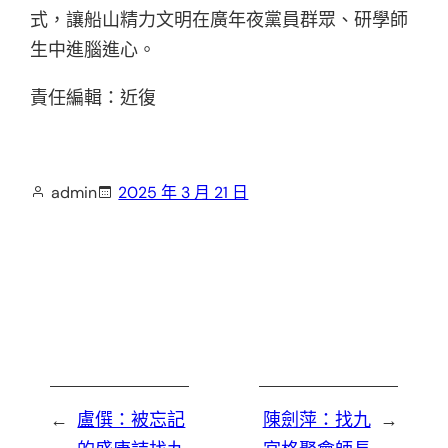
式，讓船山精力文明在廣年夜黨員群眾、研學師
生中進腦進心。
責任編輯：近復
admin
2025 年 3 月 21 日
←
盧僎：被忘記
陳劍萍：找九
→