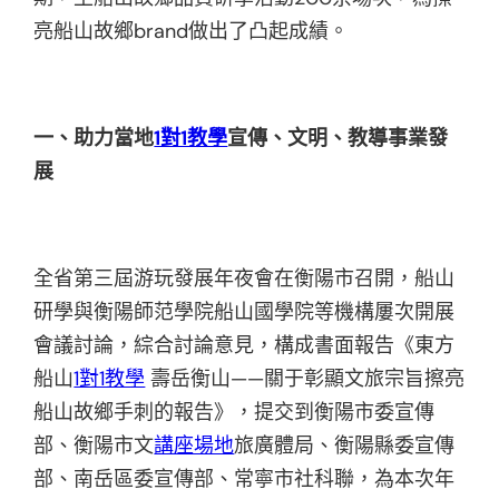
亮船山故鄉brand做出了凸起成績。
一、助力當地
1對1教學
宣傳、文明、教導事業發
展
全省第三屆游玩發展年夜會在衡陽市召開，船山
研學與衡陽師范學院船山國學院等機構屢次開展
會議討論，綜合討論意見，構成書面報告《東方
船山
1對1教學
壽岳衡山——關于彰顯文旅宗旨擦亮
船山故鄉手刺的報告》，提交到衡陽市委宣傳
部、衡陽市文
講座場地
旅廣體局、衡陽縣委宣傳
部、南岳區委宣傳部、常寧市社科聯，為本次年