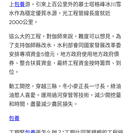
上
包養
游，引來上百公里外的慕士塔格峰冰川雪
水作為穩定優質水源，光工程管線長度就近
2000公里。
這么大的工程，對伽師來說，難度可以想見。為
了支持伽師縣改水，水利部會同國家發展改革委
安排專項資金5億元，地方政府使用地方政府債
券、整合扶貧資金，最終工程資金按時籌齊、到
位。
動工開挖，穿越三縣，冬小麥正長一寸長，綠油
油惹人喜愛。運用過河穿管等技術，減少開挖量
和時間，盡量減少農民損失。
包養
工期緊
包養
張怎么辦？“工期比同等規模的工程縮