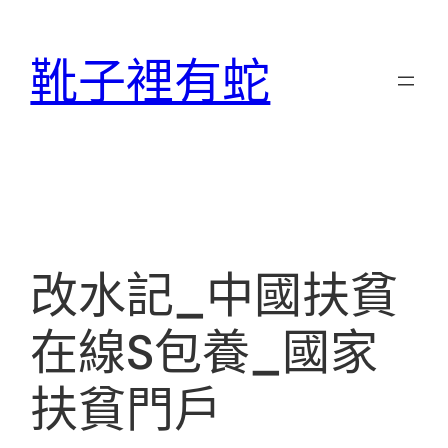
跳
至
靴子裡有蛇
主
要
內
容
改水記_中國扶貧
在線S包養_國家
扶貧門戶