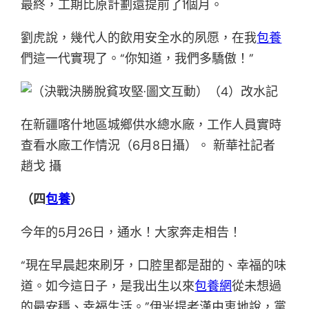
最終，工期比原計劃還提前了1個月。
劉虎說，幾代人的飲用安全水的夙愿，在我
包養
們這一代實現了。“你知道，我們多驕傲！”
在新疆喀什地區城鄉供水總水廠，工作人員實時
查看水廠工作情況（6月8日攝）。 新華社記者
趙戈 攝
（四
包養
）
今年的5月26日，通水！大家奔走相告！
“現在早晨起來刷牙，口腔里都是甜的、幸福的味
道。如今這日子，是我出生以來
包養網
從未想過
的最安穩、幸福生活。”伊米提老漢由衷地說，黨