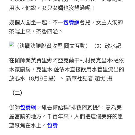
用水。他說，女兒女婿也沒想過呢！
幾個人圍坐一起，不一
包養網
會兒，女主人沏的
茶端上來，茶香四溢。
在伽師縣英買里鄉阿亞克蘭干村村民克里木·薩依
木家廚房，克里木·薩依木直接飲用水管里流出的
放心水（6月9日攝）。 新華社記者 趙戈 攝
（二）
伽師
包養網
，維吾爾語稱“排孜阿瓦提”，意為美
麗富饒的地方。千百年來，人們把這個美好的愿
望聚焦在水上。
包養