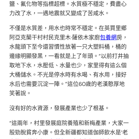
鹽、氟化物等指標超標。水質極不穩定，費盡心
力改了水，一遇地震就又變成了苦咸水。
不僅是水質差，用水也時常不穩定。在英買里鄉
阿亞克蘭干村村民克里木·薩依木家廚
包養網
房，
水龍頭下至今還習慣性放著一只大塑料桶，桶的
邊緣明顯發黑，一看就是上了年頭。“以前打井抽
取地下水，水壓低、水量也少，家里得有這么個
大桶儲水。不光是停水時有水喝、有水用，接好
水后也需要沉淀一陣。”這位60歲的老漢憨厚地
笑著說。
沒有好的水資源，發展產業也少了根基。
“這兩年，村里發展庭院養殖和新梅產業，大家一
股勁脫貧奔小康。但全新疆都知道伽師飲水是‘老