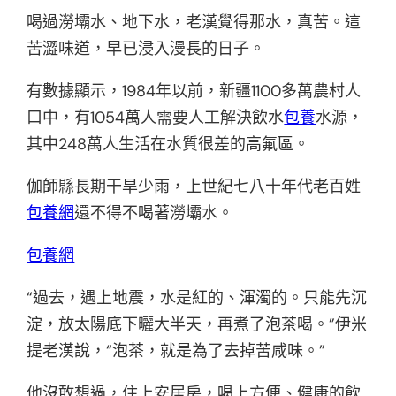
喝過澇壩水、地下水，老漢覺得那水，真苦。這
苦澀味道，早已浸入漫長的日子。
有數據顯示，1984年以前，新疆1100多萬農村人
口中，有1054萬人需要人工解決飲水
包養
水源，
其中248萬人生活在水質很差的高氟區。
伽師縣長期干旱少雨，上世紀七八十年代老百姓
包養網
還不得不喝著澇壩水。
包養網
“過去，遇上地震，水是紅的、渾濁的。只能先沉
淀，放太陽底下曬大半天，再煮了泡茶喝。”伊米
提老漢說，“泡茶，就是為了去掉苦咸味。”
他沒敢想過，住上安居房，喝上方便、健康的飲