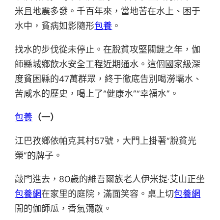
米且地震多發。千百年來，當地苦在水上、困于
水中，貧病如影隨形
包養
。
找水的步伐從未停止。在脫貧攻堅關鍵之年，伽
師縣城鄉飲水安全工程近期通水。這個國家級深
度貧困縣的47萬群眾，終于徹底告別喝澇壩水、
苦咸水的歷史，喝上了“健康水”“幸福水”。
包養
（一）
江巴孜鄉依帕克其村57號，大門上掛著“脫貧光
榮”的牌子。
敲門進去，80歲的維吾爾族老人伊米提·艾山正坐
包養網
在家里的庭院，滿面笑容。桌上切
包養網
開的伽師瓜，香氣彌散。