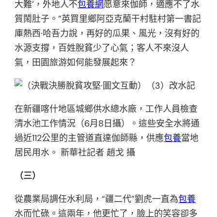
大難’，外地人不
包養網
愿意來伽師，適應不了水
質鬧肚子。”英買里鄉阿亞克蘭干村駐村第一書記
庫熱西·哈吾力說，再好的瓜果、風光，沒有好的
水源支撐，百姓脫貧少了心氣；客人不來沒人
氣，田園旅游如何能發展起來？
在新疆喀什地區城鄉供水總水廠，工作人員檢查
清水池工作情況（6月8日攝）。這些安全水將通
過近112公里的主管道直達伽師縣，供應
包養
當地
居民用水。 新華社記者 趙戈 攝
（三）
從農業局調任水利局，“疆二代”劉虎一直為
包養
水而忙碌。這兩年，他更忙了，臉上的笑容卻多