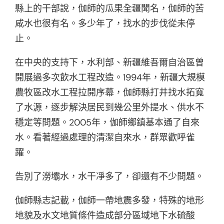
縣上的干部說，伽師的瓜果全疆聞名，伽師的苦
咸水也很有名。多少年了，找水的步伐從未停
止。
在中央的支持下，水利部、新疆維吾爾自治區曾
開展過多次飲水工程改造。1994年，新疆大規模
農牧區改水工程拉開序幕，伽師縣打井找水拓寬
了水源，逐步解決居民到幾公里外提水、供水不
穩定等問題。2005年，伽師鄉鎮基本通了自來
水。看著經過處理的清潔自來水，群眾歡呼雀
躍。
告別了澇壩水，水干凈多了，卻還有不少問題。
伽師縣志記載，伽師一帶地震多發，特殊的地形
地貌及水文地質條件造成部分區域地下水硫酸