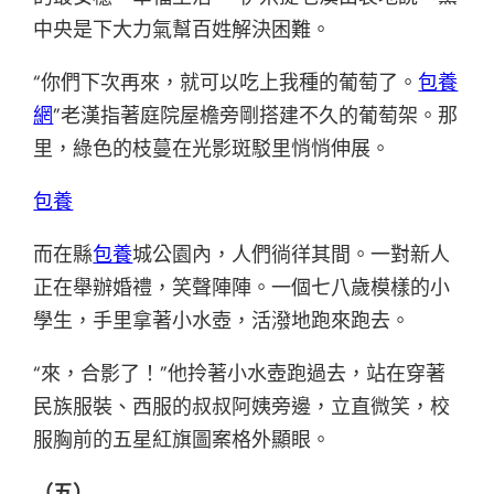
中央是下大力氣幫百姓解決困難。
“你們下次再來，就可以吃上我種的葡萄了。
包養
網
”老漢指著庭院屋檐旁剛搭建不久的葡萄架。那
里，綠色的枝蔓在光影斑駁里悄悄伸展。
包養
而在縣
包養
城公園內，人們徜徉其間。一對新人
正在舉辦婚禮，笑聲陣陣。一個七八歲模樣的小
學生，手里拿著小水壺，活潑地跑來跑去。
“來，合影了！”他拎著小水壺跑過去，站在穿著
民族服裝、西服的叔叔阿姨旁邊，立直微笑，校
服胸前的五星紅旗圖案格外顯眼。
（五）