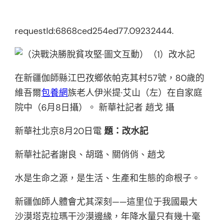
requestId:6868ced254ed77.09232444.
在新疆伽師縣江巴孜鄉依帕克其村57號，80歲的
維吾爾
包養網
族老人伊米提·艾山（左）在自家庭
院中（6月8日攝）。 新華社記者 趙戈 攝
新華社北京8月20日電
題：改水記
新華社記者謝良、胡璐、關俏俏、趙戈
水是生命之源，是生活、生產和生態的命根子。
新疆伽師人體會尤其深刻——這里位于我國最大
沙漠塔克拉瑪干沙漠邊緣，年降水量只有幾十毫