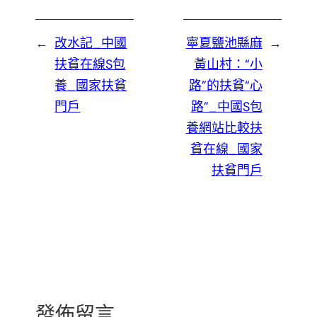
←
改水記_中國
寧夏鹽池縣麻
→
扶貧在線S包
黃山村：“小
養_國家扶貧
路”的扶貧“心
門戶
路”_中國S包
養網站比較扶
貧在線_國家
扶貧門戶
發佈留言