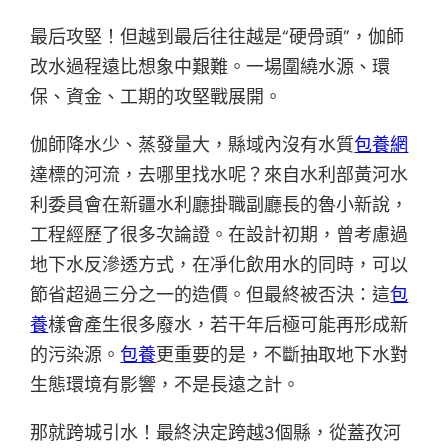
最后攻堅！但越到最后往往越是“硬骨頭”，伽師
改水過程遠比想象中艱難。一場圍繞水源、環
保、資金、工期的攻堅戰展開。
伽師降水少、蒸發量大，縣域內沒有水質
包養網
達標的河流，去哪里找水呢？來自水利部黃河水
利委員會在新疆水利廳掛職副廳長的魯小新說，
工程經歷了很多次論證。在設計初期，曾考慮過
地下水反滲透方式，在凈化飲用水的同時，可以
節省超過三分之一的造價。但最終被否決：這
包
養
樣會產生很多廢水，若干年后極可能再形成新
的污染源。
包養
更重要的是，不斷抽取地下水對
生態環境有影響，不是長遠之計。
那就跨城引水！最終決定跨越3個縣，從蓋孜河