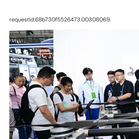
requestId:68b730f5526473.00308069.