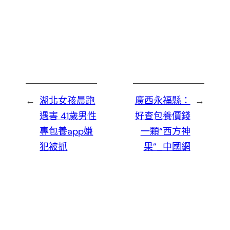
←
湖北女孩晨跑
廣西永福縣：
→
遇害 41歲男性
好查包養價錢
專包養app嫌
一顆“西方神
犯被抓
果”_中國網