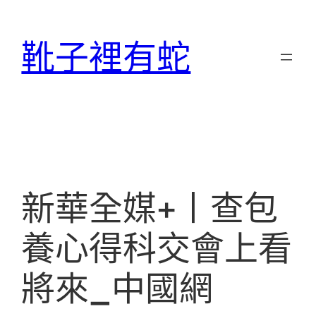
跳
至
靴子裡有蛇
主
要
內
容
新華全媒+丨查包
養心得科交會上看
將來_中國網