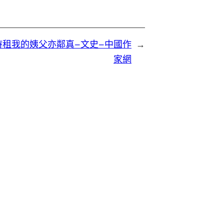
時租我的姨父亦鄰真–文史–中國作
→
家網