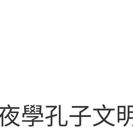
夜學孔子文