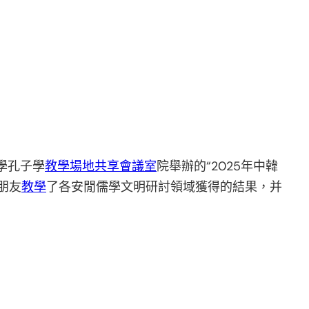
學孔子學
教學場地
共享會議室
院舉辦的“2025年中韓
朋友
教學
了各安閒儒學文明研討領域獲得的結果，并