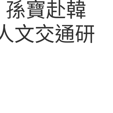
、孫寶赴韓
學人文交通研