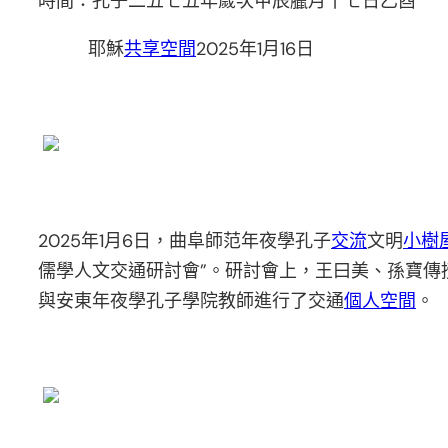
時間：孔子二五七五年歲次甲辰臘月十七日乙酉
耶穌
共享空間
2025年1月16日
2025年1月6日，曲阜師范年夜學孔子
交流
文明
小樹
儒學人文交通研討會”。研討會上，王曰美、孫寶傳
與安東年夜學孔子學院教師進行了交通
個人空間
。