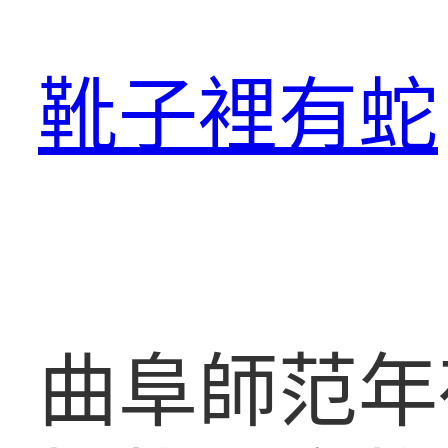
跳
至
靴子裡有蛇
主
要
內
容
曲阜師范年