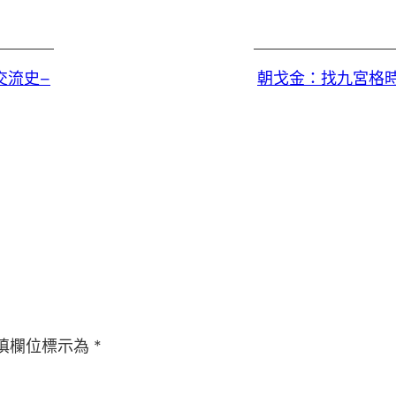
交流史–
朝戈金：找九宮格
填欄位標示為
*