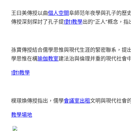
王曰美傳授以曲
個人空間
阜師范年夜學與孔子的歷
傳授深刻探討了孔子提
1對1教學
出的“正人”概念，
孫寶傳授結合儒學思惟與現代生涯的緊密聯系，提
學思惟在構
瑜伽教室
建法治與倫理并重的現代社會
1對1教學
樸璟煥傳授指出，儒學
會議室出租
文明與現代社會
教學場地