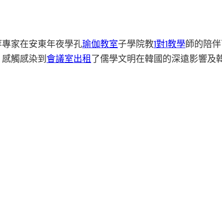
等專家在安東年夜學孔
瑜伽教室
子學院教
1對1教學
師的陪伴
，感觸感染到
會議室出租
了儒學文明在韓國的深遠影響及