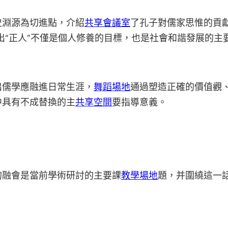
史淵源為切進點，介紹
共享會議室
了孔子對儒家思惟的貢
指出“正人”不僅是個人修養的目標，也是社會和諧發展的主
出儒學應融進日常生涯，
舞蹈場地
通過塑造正確的價值觀
中具有不成替換的主
共享空間
要指導意義。
的融會是當前學術研討的主要課
教學場地
題，并圍繞這一