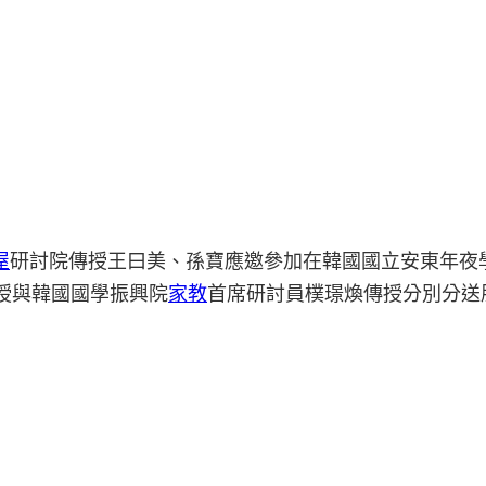
屋
研討院傳授王曰美、孫寶應邀參加在韓國國立安東年夜
授與韓國國學振興院
家教
首席研討員樸璟煥傳授分別分送