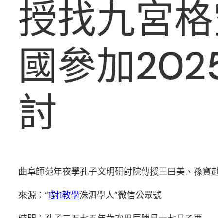
授找九宮格
國參加20
討
曲阜師范年夜學孔子文明研討院傳授王曰美、孫寶赴
來源：“
1對1教學
洙泗學人”微信公眾號