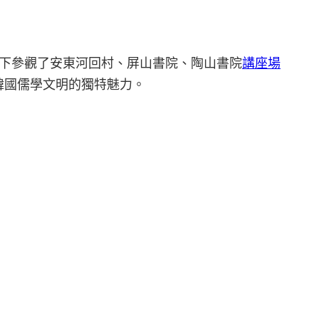
下參觀了安東河回村、屏山書院、陶山書院
講座場
韓國儒學文明的獨特魅力。