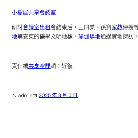
小樹屋
共享會議室
研討
會議室出租
會結束后，王曰美、孫寶
家教
傳授
地
等安東的儒學文明地標，
瑜伽場地
通過實地探訪
責任編
共享空間
輯：近復
admin
2025 年 3 月 5 日