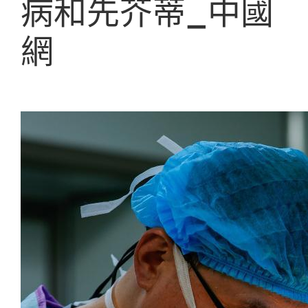
病和先芥蒂_中國
網