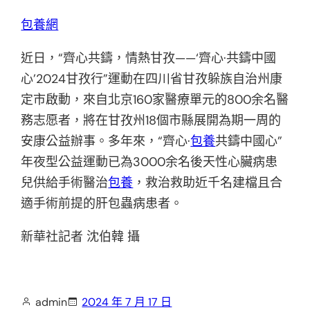
包養網
近日，“齊心共鑄，情熱甘孜——‘齊心·共鑄中國
心’2024甘孜行”運動在四川省甘孜躲族自治州康
定市啟動，來自北京160家醫療單元的800余名醫
務志愿者，將在甘孜州18個市縣展開為期一周的
安康公益辦事。多年來，“齊心·
包養
共鑄中國心”
年夜型公益運動已為3000余名後天性心臟病患
兒供給手術醫治
包養
，救治救助近千名建檔且合
適手術前提的肝包蟲病患者。
新華社記者 沈伯韓 攝
admin
2024 年 7 月 17 日