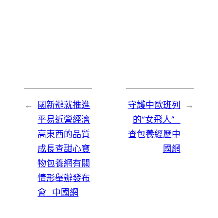
←
國新辦就推進
守護中歐班列
→
平易近營經濟
的“女飛人”_
高東西的品質
查包養經歷中
成長查甜心寶
國網
物包養網有關
情形舉辦發布
會_中國網