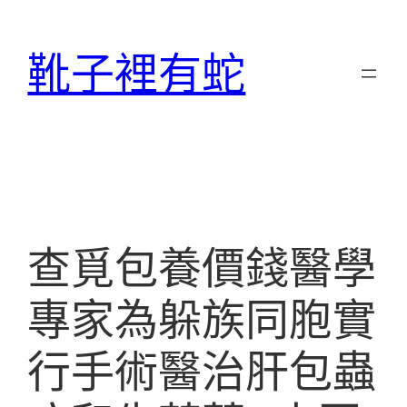
跳
至
靴子裡有蛇
主
要
內
容
查覓包養價錢醫學
專家為躲族同胞實
行手術醫治肝包蟲