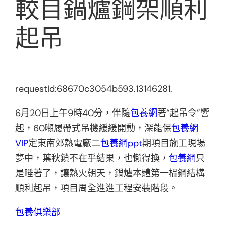
較目鍋爐鋼架順利
起吊
requestId:68670c3054b593.13146281.
6月20日上午9時40分，伴隨
包養網
著“起吊令”響
起，60噸履帶式吊機緩緩開動，深能保
包養網
VIP
定東南郊熱電廠二
包養網ppt
期項目施工現場
夢中，葉秋鎖不在乎結果，也懶得換，
包養網
只
是睡著了，讓熱火朝天，鍋爐本體第一榀鋼結構
順利起吊，項目周全進進工程安裝階段。
包養俱樂部