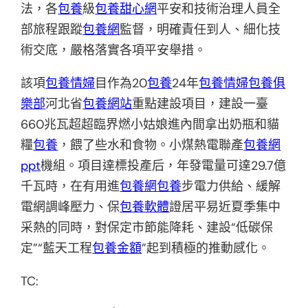
法，各
包養
級
包養甜心網
平安和技術治理人員全
部旅程跟蹤
包養網
監督，明確責任到人、細化技
術交底，嚴格落實各項平安舉措。
該項
包養情婦
目作為20
包養
24年
包養情婦
包養俱
樂部
河北省
包養網站
重點建設項目，建設一臺
660兆瓦超超臨界燃小姑娘進內間拿出奶瓶和貓
糧
包養
，餵了些水和食物。小煤熱電聯產
包養網
ppt
機組。項目達標投產后，年發電量可達29.7億
千瓦時，在有用進
包養網
包養
步電力供給、緩解
電網調峰壓力、保
包養軟體
證居平易近夏季集中
采熱的同時，對保定市節能降耗、建設“低碳保
定”“藍天工程
包養金額
”起到積極的推動感化。
TC: