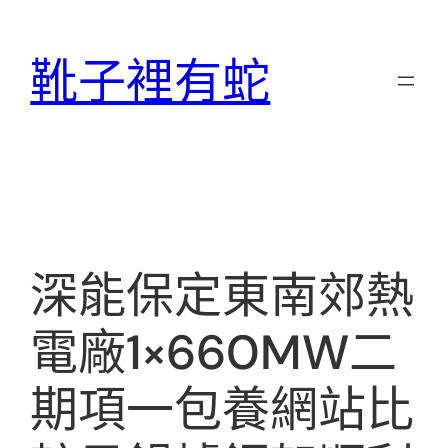
跳
至
靴子裡有蛇
主
要
內
容
深能保定東南郊熱
電廠1×660MW二
期項一包養網站比