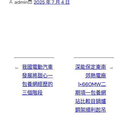
admin
2025 年 7 月 4 日
←
我國電動汽車
深能保定東南
→
發展將甜心一
郊熱電廠
包養網經歷的
1×660MW二
三個階段
期項一包養網
站比較目鍋爐
鋼架順利起吊