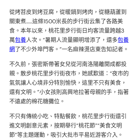
從烤苕皮到烤豆腐，從暖鍋到烤肉，從糖葫蘆到
關東煮……這條1500米長的步行街云集了各路美
食。本年以來，桃花里步行街日均客流量跨越3
萬
包養
人次。“暑期人流量顯明增添了，還多
包養
網
了不少外埠門客。”一名麻辣燙店東告知記者。
不久前，張密斯帶著女兒從河南洛陽離開成都投
親。散步桃花里步行街夜市，她感歎道：“夜市的
氣氛讓人心境非分特別愉快，這里不只有美食，
還有文明。”小女孩則高興地拉著母親的手，指著
不遠處的棉花糖攤位。
不只有傳統小吃、特點餐飲，桃花里步行街還引
進文明創意元素，按期舉行“桃花節”“美食文明
節”等主題運動，吸引大批市平易近游客介入。