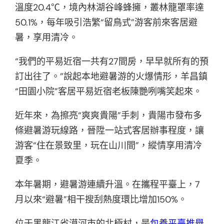
溫度20.4℃，境內林湖谷峰蜂擁，叢林籠罩率達
50.1%，每年吸引浩繁“留鳥式”游客前來客居避
暑，享用清冷。
“我們的平易近宿一共有27間房，早早就所有的預
訂出往了。”說起本地避暑游的火爆情形，羊昌鎮
“田園小院”客居平易近宿老板陳艷咧嘴笑起來。
近年來，為擦亮“爽爽貴陽”手刺，貴陽市發布多
條避暑游玩線路，晉陞一站式客居辦事程度，讓
游客“住在景致里，玩在山川間”，縱情享用清冷
夏季。
本年暑期，避暑游連續升溫。在攜程平臺上，7
月以來“避暑”相干搜刮熱度環比增加150%。
位于黑龍江省漠河市的北極村，是
包養平臺推舉