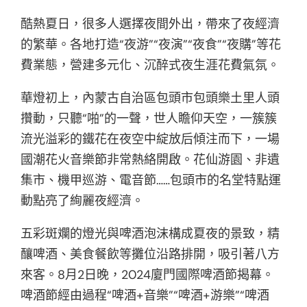
酷熱夏日，很多人選擇夜間外出，帶來了夜經濟
的繁華。各地打造“夜游”“夜演”“夜食”“夜購”等花
費業態，營建多元化、沉醉式夜生涯花費氣氛。
華燈初上，內蒙古自治區包頭市包頭樂土里人頭
攢動，只聽“啪”的一聲，世人瞻仰天空，一簇簇
流光溢彩的鐵花在夜空中綻放后傾注而下，一場
國潮花火音樂節非常熱絡開啟。花仙游園、非遺
集市、機甲巡游、電音節……包頭市的名堂特點運
動點亮了絢麗夜經濟。
五彩斑斕的燈光與啤酒泡沫構成夏夜的景致，精
釀啤酒、美食餐飲等攤位沿路排開，吸引著八方
來客。8月2日晚，2024廈門國際啤酒節揭幕。
啤酒節經由過程“啤酒+音樂”“啤酒+游樂”“啤酒