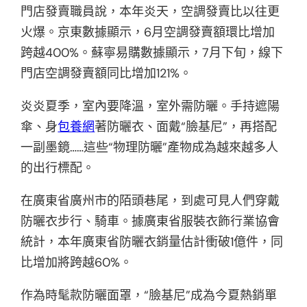
門店發賣職員說，本年炎天，空調發賣比以往更
火爆。京東數據顯示，6月空調發賣額環比增加
跨越400%。蘇寧易購數據顯示，7月下旬，線下
門店空調發賣額同比增加121%。
炎炎夏季，室內要降溫，室外需防曬。手持遮陽
傘、身
包養網
著防曬衣、面戴“臉基尼”，再搭配
一副墨鏡……這些“物理防曬”產物成為越來越多人
的出行標配。
在廣東省廣州市的陌頭巷尾，到處可見人們穿戴
防曬衣步行、騎車。據廣東省服裝衣飾行業協會
統計，本年廣東省防曬衣銷量估計衝破1億件，同
比增加將跨越60%。
作為時髦款防曬面罩，“臉基尼”成為今夏熱銷單