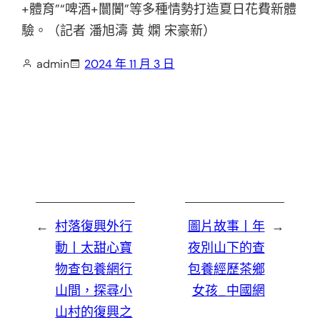
+體育”“啤酒+闤闠”等多種情勢打造夏日花費新體
驗。（記者 潘旭濤 黃 嫻 宋豪新）
admin
2024 年 11 月 3 日
←
村落復興外行
圖片故事丨年
→
動丨太甜心寶
夜別山下的查
物查包養網行
包養經歷茶鄉
山間，探尋小
女孩_中國網
山村的復興之