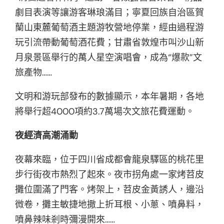
劇目表演等讓游客琳琅滿目；寧夏回族自治區賀
蘭山東麓葡萄酒主題游牧營地停業，經由過程游
玩引流帶動葡萄酒花費；甘肅省敦煌市叫沙山新
月泉景區舉行的萬人星空演唱會，成為“爆款”文
旅產物……
文明和游玩部發布的數據顯示，本年暑期，各地
將舉行超4000項約3.7萬場次文旅花費運動。
夜經濟高潮涌動
夜幕來臨，位于四川省成都會龍泉驛區的桃花里
步行街夜市熱烈了起來。夜市拐角處一家烤苕皮
攤位圍滿了門客。烤架上，苕皮金黃誘人，邊沿
微卷，攤主敏捷地撒上折耳根、小蔥、噴鼻料，
噴鼻辣味剎時彌漫開來……