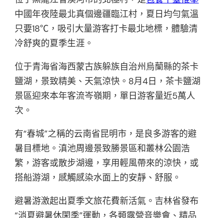
中國年夜陸最北真個邊疆臨江村，夏日均勻氣溫
只要18℃，吸引大量游客打卡最北地標，體驗清
冷舒爽的夏季生涯。
位于青海省海西蒙古族躲族自治州烏蘭縣的茶卡
鹽湖，景致精美、天氣涼快。8月4日，茶卡鹽湖
景區迎來本年客流岑嶺期，單日游客量近5萬人
次。
有“春城”之稱的云南省昆明市，是良多游客的避
暑目標地。滇池周邊景致勝景區和叢林公園浩
繁，游客或散步湖邊，享用輕風帶來的涼快，或
搭船游湖，感觸感染水面上的安靜、舒服。
避暑游激起出夏季文旅花費新活氣。吉林省發布
“消夏避暑休閑季”運動，各類露營音樂會、精品