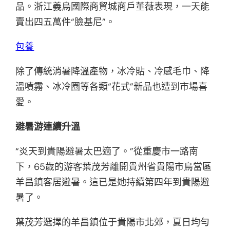
品。浙江義烏國際商貿城商戶董薇表現，一天能
賣出四五萬件“臉基尼”。
包養
除了傳統消暑降溫產物，冰冷貼、冷感毛巾、降
溫噴霧、冰冷圈等各類“花式”新品也遭到市場喜
愛。
避暑游連續升溫
“炎天到貴陽避暑太巴適了。”從重慶市一路南
下，65歲的游客葉茂芳離開貴州省貴陽市烏當區
羊昌鎮客居避暑。這已是她持續第四年到貴陽避
暑了。
葉茂芳選擇的羊昌鎮位于貴陽市北郊，夏日均勻