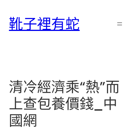
跳
至
靴子裡有蛇
主
要
內
容
清冷經濟乘“熱”而
上查包養價錢_中
國網