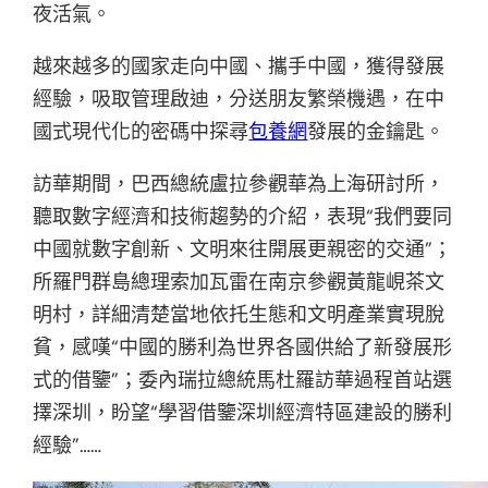
夜活氣。
越來越多的國家走向中國、攜手中國，獲得發展
經驗，吸取管理啟迪，分送朋友繁榮機遇，在中
國式現代化的密碼中探尋
包養網
發展的金鑰匙。
訪華期間，巴西總統盧拉參觀華為上海研討所，
聽取數字經濟和技術趨勢的介紹，表現“我們要同
中國就數字創新、文明來往開展更親密的交通”；
所羅門群島總理索加瓦雷在南京參觀黃龍峴茶文
明村，詳細清楚當地依托生態和文明產業實現脫
貧，感嘆“中國的勝利為世界各國供給了新發展形
式的借鑒”；委內瑞拉總統馬杜羅訪華過程首站選
擇深圳，盼望“學習借鑒深圳經濟特區建設的勝利
經驗”……