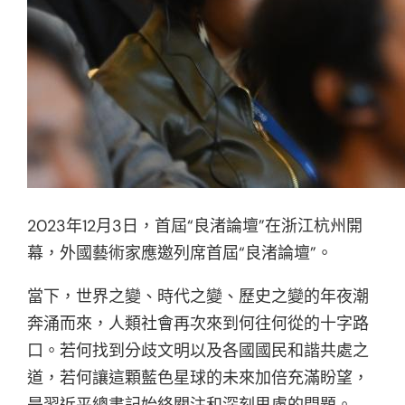
2023年12月3日，首屆“良渚論壇”在浙江杭州開
幕，外國藝術家應邀列席首屆“良渚論壇”。
當下，世界之變、時代之變、歷史之變的年夜潮
奔涌而來，人類社會再次來到何往何從的十字路
口。若何找到分歧文明以及各國國民和諧共處之
道，若何讓這顆藍色星球的未來加倍充滿盼望，
是習近平總書記始終關注和深刻思慮的問題。