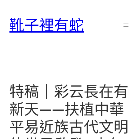
跳
至
靴子裡有蛇
主
要
內
容
特稿｜彩云長在有
新天——扶植中華
平易近族古代文明