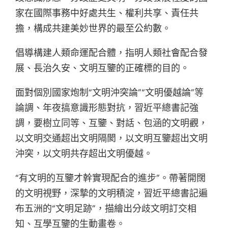
家在國際事務中好處共生、權利共享、責任共
擔，構成共建美妙世界的最至公約數。
倡導構建人類命運配合體，指明人類社會配合發
展、長治久安、文明互鑒的正確標的目的。
面對個別國家炮制“文明沖突論”“文明優越論”等
論調、年夜搞意識形態對抗，習近平總書記強
調，要樹立同等、互鑒、對話、包涵的文明觀，
以文明交通超出文明隔閡，以文明互鑒超出文明
沖突，以文明共存超出文明優越。
“有文明的互鑒才幹實現配合的進步”。帶著開闊
的文明視野，深摯的文明積淀，習近平總書記遍
布五洲的“文明足跡”，描繪出分歧文明訂交相
知、互學互鑒的生動畫卷。