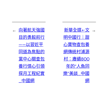
←
向著航天強國
新華全媒+·文
→
目的勇毅前行
明中國行｜甜
——以習近平
心寶物查包養
同道為焦點的
網傳統村浦源
黨中心關查包
村：賡續800
養行情心引領
年的“人魚同
探月工程紀實
樂”美談_中國
_中國網
網