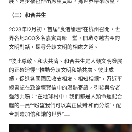
展、進步福祉作出嚴重貢獻，為世界帶來盼望。
（三）和合共生
2023年12月初，首屆“良渚論壇”在杭州召開，世
界各地300多名嘉賓齊聚一堂，開啟穿越古今的
文明對話，探尋分歧文明的相處之道。
“彼此尊敬、和衷共濟、和合共生是人類文明發展
的正確途徑”“推動分歧文明和諧共處、彼此成
績，促進各國國民收支相友、相知相親”，習近平
總書記在致論壇賀信中的溫熱寄語，引發與會者
強烈共鳴：“在地球村中，我們都是人類命運配合
體的一員”“盼望我們可以真正做到‘和而分歧’，配
合創造加倍和諧的世界”……