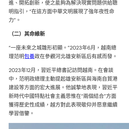
進、開拓創新，使之能夠為解決現實問題供給聰
明指引，“在這方面中華文明展現了強年夜性命
力”。
（二）其命維新
“一座未來之城雛形初顯。”2023年6月，越南總
理范明
包養
政在參觀河北雄安新區后有感而發。
2023年12月，習近平總書記訪問越南。在會談
中，范明政總理主動提起雄安新區與海南自貿港
建設等方面的宏大進展。他誠摯地表現，習近平
新時代中國特點社會主義思惟在“兩個結合”方面
獲得歷史性成績，越方對此表現敬仰并愿意繼續
學習借鑒。