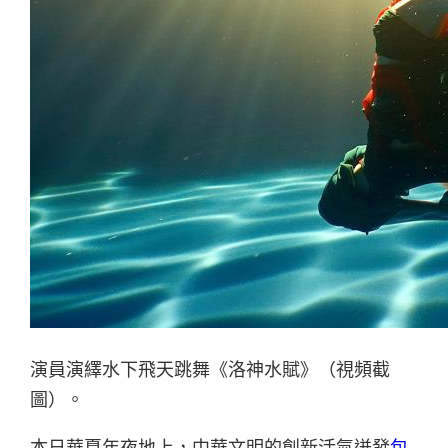
演員演繹水下飛天跳舞《洛神水賦》（視頻截
圖）。
本日華夏年夜地上，中華文明的創新活氣迸發
包