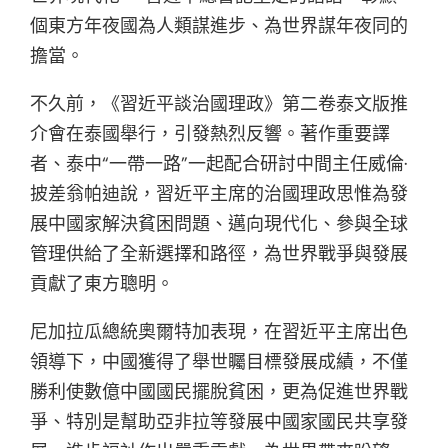
個東方年夜國為人類謀進步、為世界謀年夜同的
擔當。
不久前，《習近平談治國理政》第二卷泰文版推
介會在泰國舉行，引發熱烈反響。著作重要譯
者、泰中“一帶一路”一起配合研討中間主任威倫·
披差翁帕迪說，習近平主席的治國理政思惟為發
展中國家解決貧困問題、邁向現代化、參與全球
管理供給了全新選擇和路徑，為世界戰爭與發展
貢獻了東方聰明。
尼加拉瓜總統奧爾特加表現，在習近平主席出色
領導下，中國獲得了舉世矚目標發展成績，不僅
勝利使數億中國國民擺脫貧困，更為促進世界戰
爭、特別是幫助亞非拉等發展中國家國民共享發