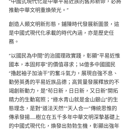
“中國式現代化是中華平易近族的舊邦新命，必將
推動中華文明重煥榮光。”
創造人類文明新形態，鋪陳時代發展新圖景，這
是中國式現代化承載的時代內涵，亦是歷史任
務。
“以國民為中間”的治國理政實踐，彰顯“平易近惟
國本，本固邦寧”的價值尋求；14億多中國國民
“擼起袖子加油干”的奮斗氣力，展現自強不息、
勤勞英勇的平易近族品德；高質量發展釋放的不
竭創新動力，是“茍日新，日日新，又日新”開拓
精力的生動寫照；“綠水青山就是金山銀山”的生
態理念，是對“道法天然”“天人合一”傳統思惟的
傳承發揚……樹立在五千多年中華文明深摯基礎上
的中國式現代化，煥發出勃勃生機，彰顯出強年