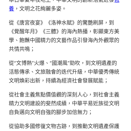
養
，文明之花絢麗多姿。
從《唐宮夜宴》《洛神水賦》的驚艷刷屏，到
《覺醒年月》《三體》的海內熱播，彰顯東方美
學、飽蘸中國精力的文藝作品引發海內外觀眾的
共情共鳴；
從“文博熱”火爆、“國潮風”勁吹，到文明遺產的
活態傳承、文旅融會的迭代升級，中華優秀傳統
文明煥彩出新，持續為經濟社會發展賦能；
從社會主義焦點價值觀的深刻人心，到社會主義
精力文明建設的斐然成績，中華平易近族從文明
自負邁向文明自強的腳步加倍無力；
從協助多國修復文物古跡，到推動文明遺產保護