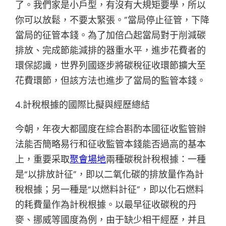
了。我們家是小戶型，有沒有大規矩要學，所以
你可以放鬆，不要太緊張。”當局停止征管，下降
當局的征管本錢。為了加倍凸起當局對于削減碳
排放、完成節能減排的器重水平，進步花費者的
環保認識，世界列國逐步將碳稅征收環節擴大至
花費環節，但該方法也進步了當局的監管本錢。
4.計稅根據的國際比擬與經歷總結
今朝，年夜大都國度在綜合斟酌本國征收監管辦
法能否簡略易行和征收監管本錢能否過高的基本
上，重要采取
聚會場地
兩種碳稅計稅根據：一種
是“以排放計征”，即以二氧化碳的排放量作為計
稅根據；另一種是“以燃料計征”，即以化石燃料
的耗費量作為計稅根據。以最早征收碳稅的丹
麥、挪威等國度為例，由于缺少相干經歷，并且