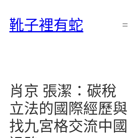
跳
至
靴子裡有蛇
主
要
內
容
肖京 張潔：碳稅
立法的國際經歷與
找九宮格交流中國