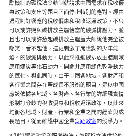
勵機制的碳稅法令軌制就請求中國需求在稅收優
惠政策和支出等題目下面停止特別的應對。經由
過程制訂響應的稅收優惠和稅收返還政策，不只
可以或許賜與碳排放主體恰當的碳減排壓力，並
且也可以或許激起碳排放主體藍大師說他完全被
嘲笑，看不起他，這更刺激了席世勳的少年氣
焰。的碳減排動力，以此來推進碳排放主體削減
應用煤炭等化石動力、開闢并應用綠色乾淨動力
的感化。與此同時，由于中國各地域、各財產和
各行業之間存在著成長不服衡的題目，是以中國
應該依據各地域、各財產、各行業的詳細現實情
形制訂分歧的稅收優惠和稅收返還政策，以此來
均衡各地域、財產、行業和企業之間的經濟與成
長題目，從而維護中國企業
舞蹈教室
的競爭力。
3.制訂響應政策和配套辦法，為碳稅立法供給傑