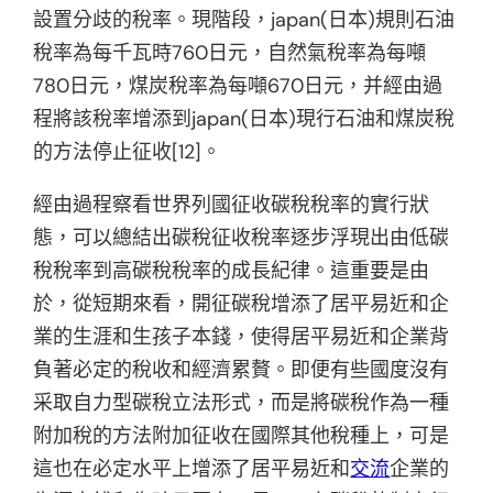
設置分歧的稅率。現階段，japan(日本)規則石油
稅率為每千瓦時760日元，自然氣稅率為每噸
780日元，煤炭稅率為每噸670日元，并經由過
程將該稅率增添到japan(日本)現行石油和煤炭稅
的方法停止征收[12]。
經由過程察看世界列國征收碳稅稅率的實行狀
態，可以總結出碳稅征收稅率逐步浮現出由低碳
稅稅率到高碳稅稅率的成長紀律。這重要是由
於，從短期來看，開征碳稅增添了居平易近和企
業的生涯和生孩子本錢，使得居平易近和企業背
負著必定的稅收和經濟累贅。即便有些國度沒有
采取自力型碳稅立法形式，而是將碳稅作為一種
附加稅的方法附加征收在國際其他稅種上，可是
這也在必定水平上增添了居平易近和
交流
企業的