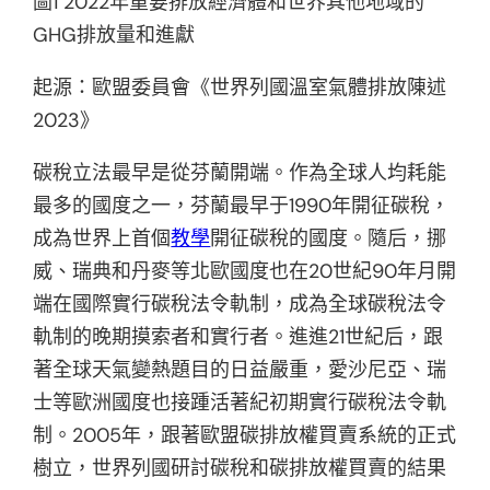
圖1 2022年重要排放經濟體和世界其他地域的
GHG排放量和進獻
起源：歐盟委員會《世界列國溫室氣體排放陳述
2023》
碳稅立法最早是從芬蘭開端。作為全球人均耗能
最多的國度之一，芬蘭最早于1990年開征碳稅，
成為世界上首個
教學
開征碳稅的國度。隨后，挪
威、瑞典和丹麥等北歐國度也在20世紀90年月開
端在國際實行碳稅法令軌制，成為全球碳稅法令
軌制的晚期摸索者和實行者。進進21世紀后，跟
著全球天氣變熱題目的日益嚴重，愛沙尼亞、瑞
士等歐洲國度也接踵活著紀初期實行碳稅法令軌
制。2005年，跟著歐盟碳排放權買賣系統的正式
樹立，世界列國研討碳稅和碳排放權買賣的結果