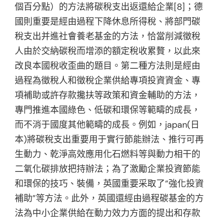
個百分點）的方法將碳稅支出返還給企業[8]；德
國則重要是經由過程下降休息所得稅、將部門碳
稅支出并進社會養老基金的方法，恰當削減徵稅
人由於交納碳稅而增添的額定稅收累贅，以此來
改良本國稅收歪曲的題目。第二種方法則是經由
過程為徵稅人和徵稅企業供給專項投資資金、專
項補助或許存款攙扶等政策和資金輔助的方法，
專門推進本國綠色、低碳和環保等範疇的成長，
而不消于國度其他範疇的成長。例如，japan(日
本)將碳稅支出重要用于實行節能辦法、推行可再
生動力、乾淨高效應用化石燃料等與動力相干的
二氧化碳排放把持辦法；為了激勵企業投資節能
和環保的技巧、裝備，英國重要采取了“強化投資
補助”等方法。此外，英國還經由過程碳基金的方
法為中小企業供給在動力效力方面的提出和存款