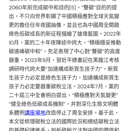
2060年前完成碳中和目的[5]。“雙碳”目的的提
出，不只向世界彰顯了中國積極應對全球天氣變
更的擔任任年夜國抽像，並且也為中國周全開啟
綠色低碳成長的新征程描繪了雄偉藍圖。2022年
10月，黨的二十年夜陳述中誇大，“積極穩妥推動
碳達峰碳中和”，充足表現了中心對“雙碳”的高度
器重。2023年9月，習近平總書記在黑龍江考核
調研時代誇大要“加速構成新質生孩子力”。新質
生孩子力必定是綠色生孩子力，加速構成新質生
孩子力必定要器重碳稅立法。2024年7月，黨的
二十屆三中全會明白提出，“積極應對天氣變更”
“健全綠色低碳成長機制”，并對深化生態文明體
系體例
講座場地
改造停止了周全安排。基于此，
本文從梳理碳稅立法的國際近況和總結碳稅立法
的基礎紀律進手，剖析碳稅立法對中國的價值和