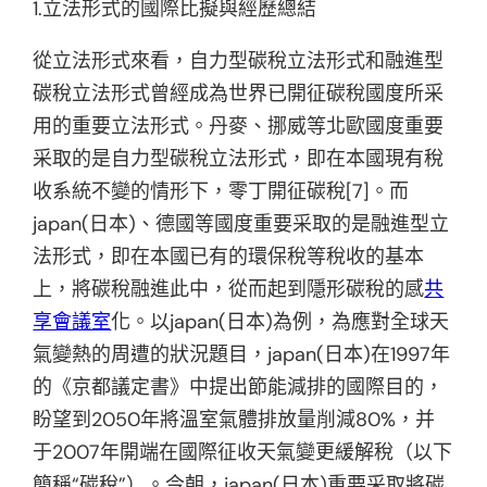
1.立法形式的國際比擬與經歷總結
從立法形式來看，自力型碳稅立法形式和融進型
碳稅立法形式曾經成為世界已開征碳稅國度所采
用的重要立法形式。丹麥、挪威等北歐國度重要
采取的是自力型碳稅立法形式，即在本國現有稅
收系統不變的情形下，零丁開征碳稅[7]。而
japan(日本)、德國等國度重要采取的是融進型立
法形式，即在本國已有的環保稅等稅收的基本
上，將碳稅融進此中，從而起到隱形碳稅的感
共
享會議室
化。以japan(日本)為例，為應對全球天
氣變熱的周遭的狀況題目，japan(日本)在1997年
的《京都議定書》中提出節能減排的國際目的，
盼望到2050年將溫室氣體排放量削減80%，并
于2007年開端在國際征收天氣變更緩解稅（以下
簡稱“碳稅”）。今朝，japan(日本)重要采取將碳