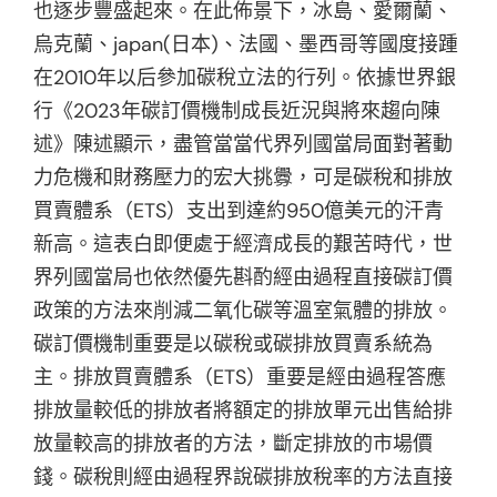
也逐步豐盛起來。在此佈景下，冰島、愛爾蘭、
烏克蘭、japan(日本)、法國、墨西哥等國度接踵
在2010年以后參加碳稅立法的行列。依據世界銀
行《2023年碳訂價機制成長近況與將來趨向陳
述》陳述顯示，盡管當當代界列國當局面對著動
力危機和財務壓力的宏大挑釁，可是碳稅和排放
買賣體系（ETS）支出到達約950億美元的汗青
新高。這表白即便處于經濟成長的艱苦時代，世
界列國當局也依然優先斟酌經由過程直接碳訂價
政策的方法來削減二氧化碳等溫室氣體的排放。
碳訂價機制重要是以碳稅或碳排放買賣系統為
主。排放買賣體系（ETS）重要是經由過程答應
排放量較低的排放者將額定的排放單元出售給排
放量較高的排放者的方法，斷定排放的市場價
錢。碳稅則經由過程界說碳排放稅率的方法直接