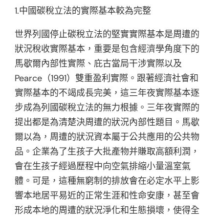
1.中國碳稅立法的實際基本較為完整
世界列國停止碳稅立法的堅實實際基本是周遭的
狀況稅收實際基本，重要是包含經濟學角度下的
馬歇爾內部性實際、庇古當局干涉實際以及
Pearce（1991）雙重盈利實際。跟著經濟社會和
實際基本的不竭成長完美，這三年夜實際基本逐
步成為列國碳稅立法的無力根據。三年夜實際的
提出都是為清楚決周遭的狀況內部性題目。馬歇
爾以為，周遭的狀況資本屬于公共應用的公共物
品。企業為了生孩子大批產物并賺取高額利潤，
會在生孩子經過歷程中向空氣排縮小量溫室氣
體。可是，這種無窮制的排放會在必定水平上影
響本地居平易近的正常生涯和性命安康，甚至會
形成本地的周遭的狀況淨化和生態損壞，使得全