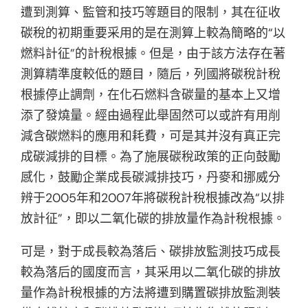
遭到測算、監管和技巧等題目的限制，其在征收
碳稅的初期重要采用的是在測算上較為簡略的“以
燃料計征”的計稅根據。但是，由于該方法存在著
測算精準度較低的題目，隨后，列國將碳稅計稅
根據停止調劑，在化石燃料含碳量的基本上又增
添了發燒量。經由過程此舉固然可以或許有用削
減含碳燃料的應用和耗費，可是其并沒有真正完
成碳減排的目標。為了施展碳稅政策的正向鼓勵
感化，鼓勵企業成長碳減排技巧，丹麥和挪威分
辨于2005年和2007年將碳稅計稅根據改為“以排
放計征”，即以二氧化碳的排放量作為計稅根據。
可是，對于成長較為落后、碳排放監測技巧成長
較為落后的國度而言，其采用以二氧化碳的排放
量作為計稅根據的方法將遭到購置碳排放監測裝