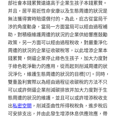
部社會本錢累贅遠遠高于企業生孩子本錢累贅。
并且，居平易近性命安康以及生態周遭的狀況是
無法獲得實時賠還償付的。為此，庇古從當局干
涉的角度動身，當局一方面當局可以經由過程補
助，對積極維護周遭的狀況的企業供給響應鼓勵
政策，另一方面可以經由過程稅收，對嚴重淨化
周遭的狀況的企業征收碳稅等，以此增添企業本
錢累贅，倒逼企業停止綠色生孩子，加大力度對
于綠色乾淨動力的應用，從而起到削減周遭的狀
況淨化，維護生態周遭的狀況的目標[17]。同時，
雙重盈利實際以為經由過程征收碳稅的方法不只
可以或許倒逼企業削減碳排放并加大力度對于生
態周遭的狀況的維護，並且可以或許增添稅收支
出
私密空間
，削減歪曲性所得稅稅負，進步稅后
可安排支出，并由此發生增添休息供應效應，帶