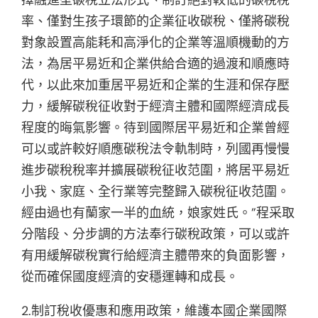
率、僅對生孩子環節的企業征收碳稅、僅將碳稅
對象設置高能耗和高淨化的企業等溫順機動的方
法，為居平易近和企業供給合適的過渡和順應時
代，以此來加重居平易近和企業的生涯和保存壓
力，緩解碳稅征收對于經濟主體和國際經濟成長
程度的晦氣影響。待到國際居平易近和企業曾經
可以或許較好順應碳稅法令軌制時，列國再慢慢
進步碳稅稅率并擴展碳稅征收范圍，將居平易近
小我、家庭、全行業等完整歸入碳稅征收范圍。
經由過也有蘭家一半的血統，娘家姓氏。”程采取
分階段、分步調的方法奉行碳稅政策，可以或許
有用緩解碳稅實行給經濟主體帶來的負面影響，
從而確保國度經濟的安穩運轉和成長。
2.制訂稅收優惠和應用政策，維護本國企業國際