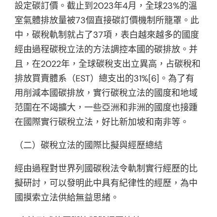
設定碳訂價。截止到2023年4月，全球23%的溫
室氣體排放量被73個直接碳訂價機制所籠罩。此
中，碳稅軌制就占了37項，表白越來越多的國度
經由過程碳稅立法的方法調控本國的碳排放。并
且，在2022年，全球碳稅支出立異高，占碳稅和
排放買賣體系（EST）總支出的31%[6]。為了有
用削減本國碳排放，實行碳稅立法的國度和地域
范圍在不竭擴大，一些亞洲和非洲的國度也接踵
在國際實行碳稅立法，好比新加坡和南非等。
（二）碳稅立法的國際比擬與經歷總結
經由過程對世界列國碳稅法令軌制實行經歷的比
擬研討，可以發明此中具有紀律性的經歷，為中
國摸索立法供給無益思緒。