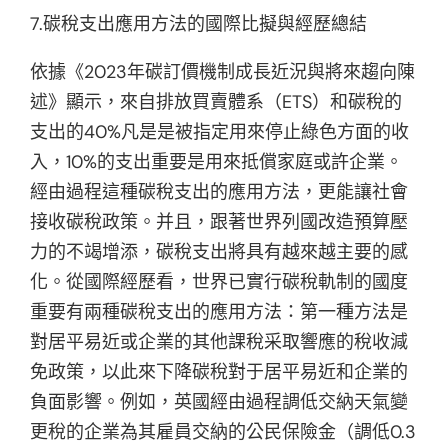
7.碳稅支出應用方法的國際比擬與經歷總結
依據《2023年碳訂價機制成長近況與將來趨向陳
述》顯示，來自排放買賣體系（ETS）和碳稅的
支出的40%凡是是被指定用來停止綠色方面的收
入，10%的支出重要是用來抵償家庭或許企業。
經由過程這種碳稅支出的應用方法，更能讓社會
接收碳稅政策。并且，跟著世界列國改造預算壓
力的不竭增添，碳稅支出將具有越來越主要的感
化。從國際經歷看，世界已實行碳稅軌制的國度
重要有兩種碳稅支出的應用方法：第一種方法是
對居平易近或企業的其他課稅采取響應的稅收減
免政策，以此來下降碳稅對于居平易近和企業的
負面影響。例如，英國經由過程調低交納天氣變
更稅的企業為其雇員交納的公民保險金（調低0.3