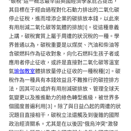
“碳稅”這一概念最早由英國經濟學家庇古提出，
其目標在于經由過程對化石動力排出的二氧化碳
停止征稅，進而增添企業的碳排放本錢，以此來
有用削減二氧化碳等氣體的排放[1]。從這種意義
上講，碳稅實質上屬于周遭的狀況稅的一種。學
界普通以為，碳稅重要是以煤炭、汽油和柴油等
含碳燃料作為征收對象，向化石燃料生孩子者或
應用者停止征收，或許是直接對二氧化碳等溫室
氣
瑜伽教室
體排放量停止征收的一種稅種[2]。碳
稅作為一種具有本錢效益且不難推行的碳控排方
法，因其可以或許有用削減碳排放、管理全球天
氣變更以及推進動力的綠色轉型進級，被世界多
個國度普遍利用[3]。除了與日益凸起的周遭的狀
況題目直接相干，碳稅立法還觸及到復雜的國際
政治經濟關系。尤其是在以後因“俄烏沖突”激發