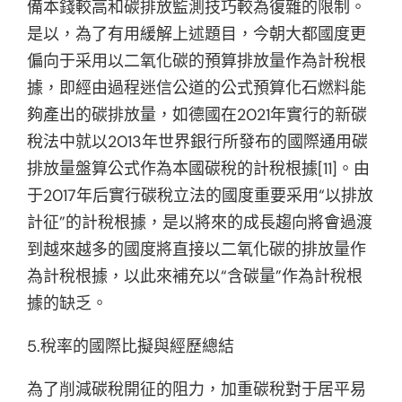
備本錢較高和碳排放監測技巧較為復雜的限制。
是以，為了有用緩解上述題目，今朝大都國度更
偏向于采用以二氧化碳的預算排放量作為計稅根
據，即經由過程迷信公道的公式預算化石燃料能
夠產出的碳排放量，如德國在2021年實行的新碳
稅法中就以2013年世界銀行所發布的國際通用碳
排放量盤算公式作為本國碳稅的計稅根據[11]。由
于2017年后實行碳稅立法的國度重要采用“以排放
計征”的計稅根據，是以將來的成長趨向將會過渡
到越來越多的國度將直接以二氧化碳的排放量作
為計稅根據，以此來補充以“含碳量”作為計稅根
據的缺乏。
5.稅率的國際比擬與經歷總結
為了削減碳稅開征的阻力，加重碳稅對于居平易