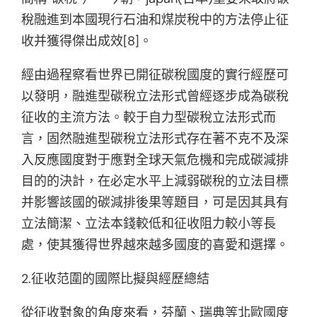
稅融進到本國現行石油和煤炭稅中的方法停止征
收并獲得傑出成效[8]。
經由過程察看世界已開征碳稅國度的實行經歷可
以發明，融進型碳稅立法形式曾經逐步成為碳稅
征收的主流方法。較于自力型碳稅立法形式而
言，固然融進型碳稅立法形式存在著不克不及深
入反應國度對于應對全球天氣危機和完成碳減排
目的的決計，在必定水平上減弱碳稅的立法目標
并影響該國的碳減排後果等題目，可是因其具有
立法簡潔、立法本錢較低和征收阻力較小等長
處，使其獲得世界越來越多國度的喜愛和選擇。
2.征收范圍的國際比擬與經歷總結
從征收對象的角度來看，芬蘭、瑞典等北歐國度