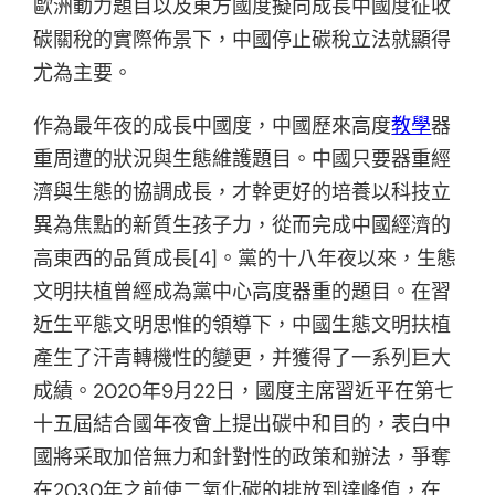
歐洲動力題目以及東方國度擬向成長中國度征收
碳關稅的實際佈景下，中國停止碳稅立法就顯得
尤為主要。
作為最年夜的成長中國度，中國歷來高度
教學
器
重周遭的狀況與生態維護題目。中國只要器重經
濟與生態的協調成長，才幹更好的培養以科技立
異為焦點的新質生孩子力，從而完成中國經濟的
高東西的品質成長[4]。黨的十八年夜以來，生態
文明扶植曾經成為黨中心高度器重的題目。在習
近生平態文明思惟的領導下，中國生態文明扶植
產生了汗青轉機性的變更，并獲得了一系列巨大
成績。2020年9月22日，國度主席習近平在第七
十五屆結合國年夜會上提出碳中和目的，表白中
國將采取加倍無力和針對性的政策和辦法，爭奪
在2030年之前使二氧化碳的排放到達峰值，在