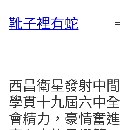
跳
至
靴子裡有蛇
主
要
內
容
西昌衛星發射中間
學貫十九屆六中全
會精力，豪情奮進