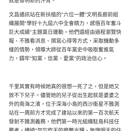
就是發明新的汗青。
文昌通訊站在新扶植的“六位一體”文明長廊前組
織展開“學好十九屆六中全會精力，感悟百年奮斗
巨大成績”主題黨日運動。他們還經由過程瀏覽快
報、不雅看消息、撰寫心得等方式，采取機動多
樣的情勢，領導大師從百年黨史中吸取奮進氣
力，鑄牢“知黨、信黨、愛黨”的政治信心。
千里其實有時候她真的很想一死了之，但是她又
放不下兒子。儘管她的兒子從出生起就是婆婆之
外的南海之濱，位于深海小島的西沙衛星不雅測
站在一周前方才完成了建站以來的第一百次航天
發射不雅測義務，他們第一時光組織駐島科技任
務者，繚繞“勿忘昨天的磨難光輝、無愧明天的任