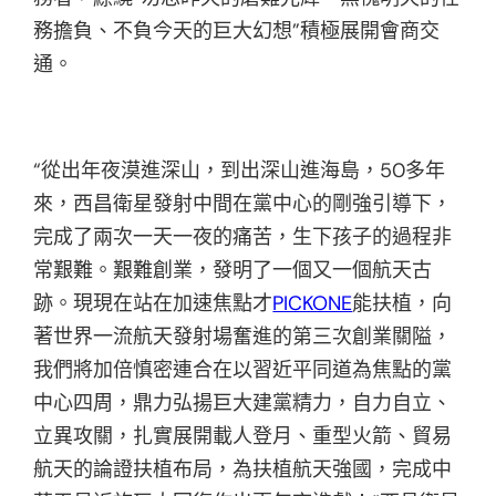
務擔負、不負今天的巨大幻想”積極展開會商交
通。
“從出年夜漠進深山，到出深山進海島，50多年
來，西昌衛星發射中間在黨中心的剛強引導下，
完成了兩次一天一夜的痛苦，生下孩子的過程非
常艱難。艱難創業，發明了一個又一個航天古
跡。現現在站在加速焦點才
PICKONE
能扶植，向
著世界一流航天發射場奮進的第三次創業關隘，
我們將加倍慎密連合在以習近平同道為焦點的黨
中心四周，鼎力弘揚巨大建黨精力，自力自立、
立異攻關，扎實展開載人登月、重型火箭、貿易
航天的論證扶植布局，為扶植航天強國，完成中