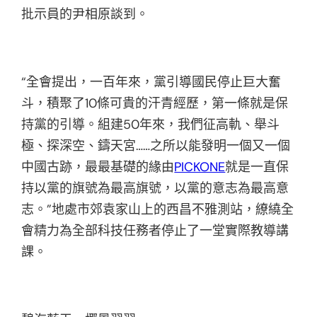
批示員的尹相原談到。
“全會提出，一百年來，黨引導國民停止巨大奮
斗，積聚了10條可貴的汗青經歷，第一條就是保
持黨的引導。組建50年來，我們征高軌、舉斗
極、探深空、鑄天宮……之所以能發明一個又一個
中國古跡，最最基礎的緣由
PICKONE
就是一直保
持以黨的旗號為最高旗號，以黨的意志為最高意
志。”地處市郊袁家山上的西昌不雅測站，繚繞全
會精力為全部科技任務者停止了一堂實際教導講
課。