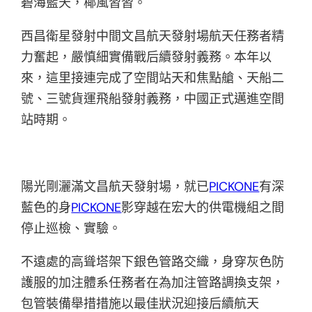
碧海藍天，椰風習習。
西昌衛星發射中間文昌航天發射場航天任務者精
力奮起，嚴慎細實備戰后續發射義務。本年以
來，這里接連完成了空間站天和焦點艙、天船二
號、三號貨運飛船發射義務，中國正式邁進空間
站時期。
陽光剛灑滿文昌航天發射場，就已
PICKONE
有深
藍色的身
PICKONE
影穿越在宏大的供電機組之間
停止巡檢、實驗。
不遠處的高聳塔架下銀色管路交織，身穿灰色防
護服的加注體系任務者在為加注管路調換支架，
包管裝備舉措措施以最佳狀況迎接后續航天