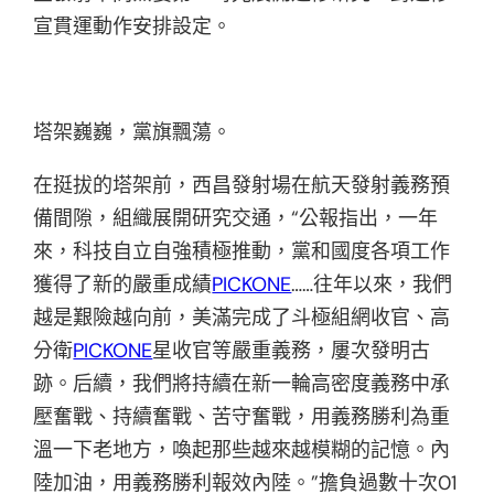
宣貫運動作安排設定。
塔架巍巍，黨旗飄蕩。
在挺拔的塔架前，西昌發射場在航天發射義務預
備間隙，組織展開研究交通，“公報指出，一年
來，科技自立自強積極推動，黨和國度各項工作
獲得了新的嚴重成績
PICKONE
……往年以來，我們
越是艱險越向前，美滿完成了斗極組網收官、高
分衛
PICKONE
星收官等嚴重義務，屢次發明古
跡。后續，我們將持續在新一輪高密度義務中承
壓奮戰、持續奮戰、苦守奮戰，用義務勝利為重
溫一下老地方，喚起那些越來越模糊的記憶。內
陸加油，用義務勝利報效內陸。”擔負過數十次01