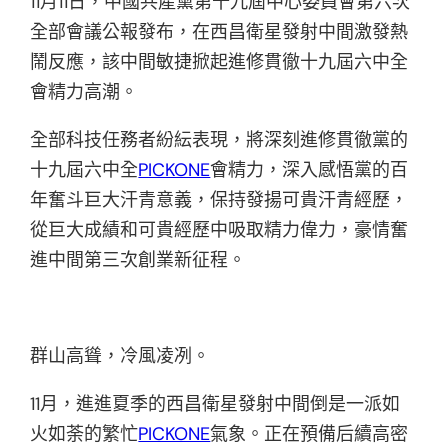
11月11日，中國共產黨第十九屆中心委員會第六次
全部會議公報發布，在西昌衛星發射中間激發熱
鬧反應，該中間敏捷掀起進修貫徹十九屆六中全
會精力高潮。
全部科技任務者紛紜表現，將深刻進修貫徹黨的
十九屆六中全
PICKONE
會精力，深入感悟黨的百
年奮斗巨大汗青意義，保持發揚可貴汗青經歷，
從巨大成績和可貴經歷中吸取精力偉力，豪情奮
進中間第三次創業新征程。
群山高聳，冷風凌冽。
11月，進進夏季的西昌衛星發射中間倒是一派如
火如荼的繁忙
PICKONE
氣象。正在預備后續高密