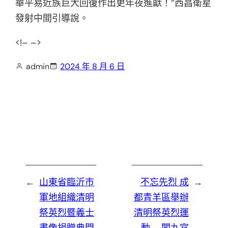
華平易近族巨大回復作出更年夜進獻！”西昌衛星
發射中間引導說。
<!– –>
admin
2024 年 8 月 6 日
←
山東省臨沂市
不忘先烈 成
→
軍地組織清明
都青羊區舉辦
祭英烈暨義士
清明祭英烈運
畫像捐贈典問
動 – 闖九宮