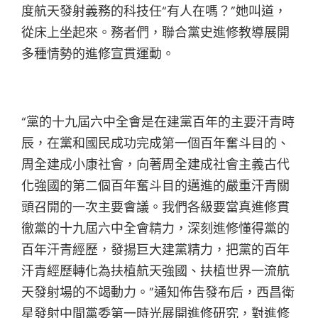
度航天發射義務的科技任“有人在嗎？”她叫道，
從床上坐起來。務者們，聯合黨史進修教導展開
多種情勢的進修宣貫運動。
“黨的十九屆六中全會是在建黨百年的主要汗青時
辰，在黨和國民成功完成第一個百年奮斗目的、
周全建成小康社會，向著周全建成社會主義古代
化強國的第二個百年奮斗目的邁進的嚴重汗青關
頭召開的一次主要會議。我們各級要當真進修貫
徹黨的十九屆六中全會精力，深刻進修懂得黨的
百年汗青經歷，發揚巨大建黨精力，把黨的百年
汗青經歷轉化為扶植航天強國、扶植世界一流航
天發射場的不竭動力。”通知佈告發布后，西昌衛
星發射中間黨委第一時光展開進修研究，對進修