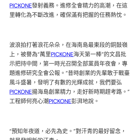
PICKONE
發射義務。進修全會精力的高潮，在這
里轉化為不斷改進，確保滿有把握的任務熱忱。
波浪拍打著浪花朵朵，在海南島最東段的銅鼓嶺
上，被譽為“萬里
PICKONE
海天第一棒”的文昌批
示把持中間，第一時光召開全部黨員年夜會，專
題進修研究全會公報。“昔時創業的先輩敢于戰臺
風斗盛暑，發明了有數的光輝成就，我們要弘
PICKONE
揚海島創業精力，走好新時期趕考路。”
工程師何亮心潮
PICKONE
彭湃地說。
“預知年夜道，必先為史。”對汗青的最好留念，