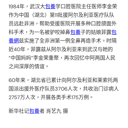
1984年，武汉大
包養
学口腔医院主任医师李金荣
作为中国（湖北）第11批援阿尔及利亚医疗队队
员远赴非洲，帮助受援医院开展多种口腔颌面外
科手术，为一名被驴咬掉鼻
包養
子的姑娘菲露
包
養網
兹实施了全非洲第一例全鼻再造手术。时隔
近40年，菲露兹从阿尔及利亚来到武汉与她的
“中国妈妈”李金荣重聚，再次回忆中阿两国人民
之间深厚的情谊。
60年来，湖北省已累计向阿尔及利亚和莱索托两
国派出援外医疗队员3706人次，共收治门诊病人
2757万人次，开展各类手术175万例。
新华社记
包養
者 肖艺九 摄