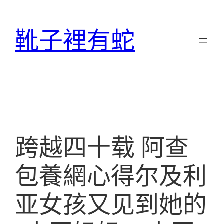
跳
至
靴子裡有蛇
主
要
內
容
跨越四十载 阿查
包養網心得尔及利
亚女孩又见到她的