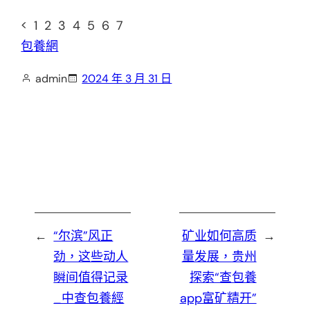
< 1 2 3 4 5 6 7
包養網
admin
2024 年 3 月 31 日
←
“尔滨”风正
矿业如何高质
→
劲，这些动人
量发展，贵州
瞬间值得记录
探索“查包養
_中查包養經
app富矿精开”