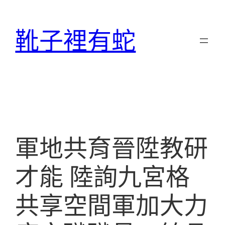
跳
至
靴子裡有蛇
主
要
內
容
軍地共育晉陞教研
才能 陸詢九宮格
共享空間軍加大力