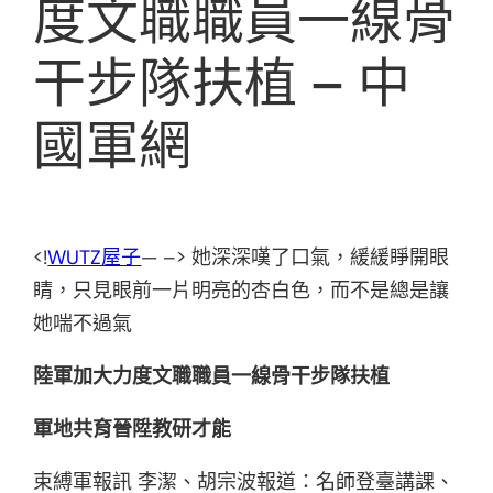
度文職職員一線骨
干步隊扶植 – 中
國軍網
<!
WUTZ屋子
— –> 她深深嘆了口氣，緩緩睜開眼
睛，只見眼前一片明亮的杏白色，而不是總是讓
她​​喘不過氣
陸軍加大力度文職職員一線骨干步隊扶植
軍地共育晉陞教研才能
束縛軍報訊 李潔、胡宗波報道：名師登臺講課、