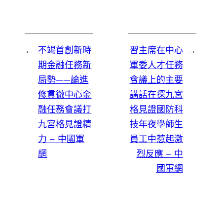
←
不竭首創新時
習主席在中心
→
期金融任務新
軍委人才任務
局勢——論進
會議上的主要
修貫徹中心金
講話在探九宮
融任務會議打
格見證國防科
九宮格見證精
技年夜學師生
力 – 中國軍
員工中惹起激
網
烈反應 – 中
國軍網