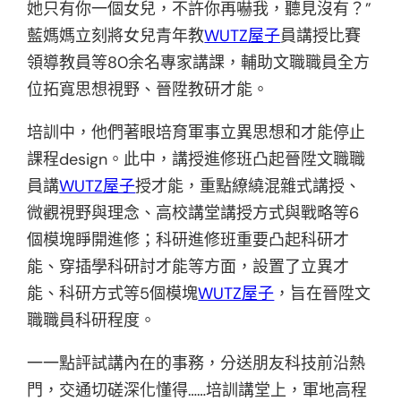
她只有你一個女兒，不許你再嚇我，聽見沒有？”
藍媽媽立刻將女兒青年教
WUTZ屋子
員講授比賽
領導教員等80余名專家講課，輔助文職職員全方
位拓寬思想視野、晉陞教研才能。
培訓中，他們著眼培育軍事立異思想和才能停止
課程design。此中，講授進修班凸起晉陞文職職
員講
WUTZ屋子
授才能，重點繚繞混雜式講授、
微觀視野與理念、高校講堂講授方式與戰略等6
個模塊睜開進修；科研進修班重要凸起科研才
能、穿插學科研討才能等方面，設置了立異才
能、科研方式等5個模塊
WUTZ屋子
，旨在晉陞文
職職員科研程度。
一一點評試講內在的事務，分送朋友科技前沿熱
門，交通切磋深化懂得……培訓講堂上，軍地高程