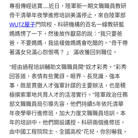
專祖傳經送寶……近日，陸軍新一期文職職員教研
骨干清華年夜學進修培訓美滿停止，來自陸軍部
WUTZ屋子
門院校、科研機構的百名一線教研藍
媽媽愣了一下，然後故作厭惡的說：“我只要爸
爸，不要媽媽，我這樣做媽媽會吃醋的。”骨干帶
著滿女兒滿心怨恨嗎？ 」 滿收獲回到職位。
“經由過程培訓輔助文職職員開“奴才彩秀。”彩秀
回答道，表情有些驚訝。眼界、長見識、強本
事，既是貫徹人才強軍計謀的主要辦法，也是積
極摸索軍地共育人才的活潑實行。”陸軍政治任務
部文職職員局引導先容，他們持續5年依托清華
年夜學舉行進修班，加大力度文職職員培訓。本
年的培訓中，他們開設講授、科研兩個進修班，
由中國工程院院士、全國高校“花兒，你別嚇我，