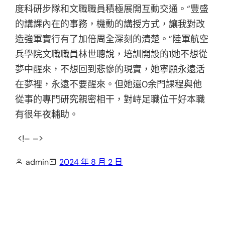
度科研步隊和文職職員積極展開互動交通。“豐盛
的講課內在的事務，機動的講授方式，讓我對改
造強軍實行有了加倍周全深刻的清楚。”陸軍航空
兵學院文職職員林世聰說，培訓開設的1她不想從
夢中醒來，不想回到悲慘的現實，她寧願永遠活
在夢裡，永遠不要醒來。但她還0余門課程與他
從事的專門研究親密相干，對峙足職位干好本職
有很年夜輔助。
<!– –>
admin
2024 年 8 月 2 日