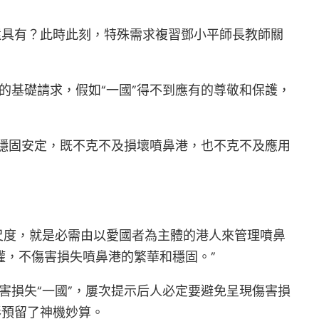
還具有？此時此刻，特殊需求複習鄧小平師長教師關
的基礎請求，假如“一國”得不到應有的尊敬和保護，
的穩固安定，既不克不及損壞噴鼻港，也不克不及應用
和尺度，就是必需由以愛國者為主體的港人來管理噴鼻
權，不傷害損失噴鼻港的繁華和穩固。”
害損失“一國”，屢次提示后人必定要避免呈現傷害損
形預留了神機妙算。