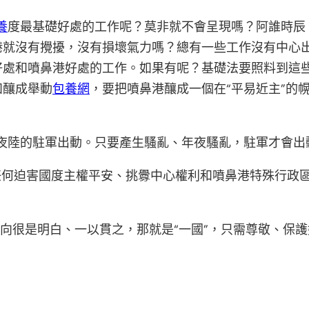
養
度最基礎好處的工作呢？莫非就不會呈現嗎？阿誰時辰
港就沒有攪擾，沒有損壞氣力嗎？總有一些工作沒有中心
好處和噴鼻港好處的工作。如果有呢？基礎法要照料到這
如釀成舉動
包養網
，要把噴鼻港釀成一個在“平易近主”的
夜陸的駐軍出動。只要產生騷亂、年夜騷亂，駐軍才會出
出，任何迫害國度主權平安、挑釁中心權利和噴鼻港特殊行
向很是明白、一以貫之，那就是“一國”，只需尊敬、保護好