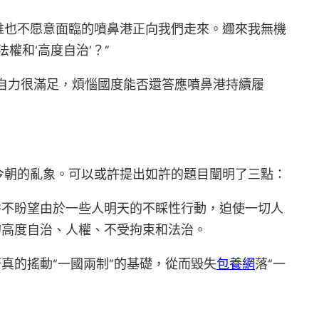
誰也不愿意面臨的噴鼻港正向我們走來。邇來我無機
和‘高度自治’？”
法自力很滿足，煩惱國度能否還答應噴鼻港持續履
今朝的亂象。可以或許提出如許的題目闡明了三點：
并不盼望由於一些人明天的不睬性行動，迫使一切人
的高度自治、人權、不受拘束和法治。
真的搖動“一國兩制”的基礎，從而毀失
包養網
落“一