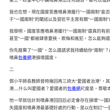
第三，盼望中心不論噴鼻港出任何題目，都可以或許
我也在想，現在國度答應噴鼻港履行“一國兩制”能
于“一國兩制”的闡述以及習近平主席有關“一國兩制
我發明，國度答應噴鼻港履行“一國兩制”還真的有
甚至“一國”都被肆意要挾、欺侮和進犯，怎么能夠還
你先廢棄了“一國”，怎么還請求我持續給你“兩制
噴鼻
包養網
港損壞國度。
二
鄧小平師長教師昔時幾回再三誇大“愛國者治港”，
港……什么叫愛國者？愛國者的
包養網
尺度是，尊敬
他一早就估計到噴鼻港回回后必定會存在損壞“一國
失國度和噴鼻港最基礎好處的行動，是以在制訂“一