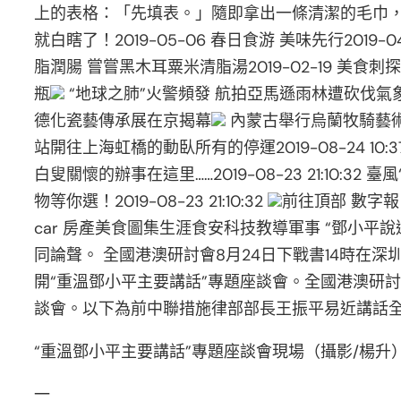
上的表格：「先填表。」隨即拿出一條清潔的毛巾， 一年一
就白瞎了！2019-05-06 春日食游 美味先行2019-
脂潤腸 嘗嘗黑木耳粟米清脂湯2019-02-19 美食刺
瓶
“地球之肺”火警頻發 航拍亞馬遜雨林遭砍伐氣
德化瓷藝傳承展在京揭幕
內蒙古舉行烏蘭牧騎藝
站開往上海虹橋的動臥所有的停運2019-08-24 10:
白叟關懷的辦事在這里……2019-08-23 21:10:
物等你選！2019-08-23 21:10:32
前往頂部 數字
car 房產美食圖集生涯食安科技教導軍事 “鄧小平說
同論聲。 ​全國港澳研討會8月24日下戰書14時在
開“重溫鄧小平主要講話”專題座談會。全國港澳研
談會。以下為前中聯措施律部部長王振平易近講話
“重溫鄧小平主要講話”專題座談會現場（攝影/楊升
一