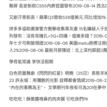
聯屏 長安新款CS55內飾官圖發布2019-08-14 西北D
又創汗青新高！蘋果Q3營收538億美元 同比增加1%
拼多多協助廣東警方衝擊收集黑灰產 15名嫌疑人于近日就
列發布：沒有耳機孔+5G+四攝，值幾多錢？2019-08
年七夕可刷臉領證2019-08-06 美圖meitu商標
人2%2019-08-06 最新月薪陳述：北上深均薪超2萬
學骨氣常識 享快活假期
白色芭蕾舞劇《閃閃的紅星》明晚（25日）表態羊城201
23 許永城：用彌散的光影 詮釋都會情感2019-08-23
“內在的事務為王”， 文學期刊年夜有可為201在夢
吃吃吃！酥脆醬噴鼻的肉夾饃 引吃貨們PK