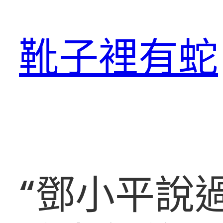
跳
至
靴子裡有蛇
主
要
內
容
“鄧小平說