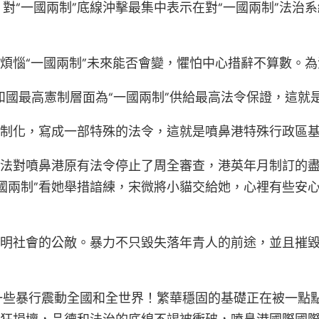
，對“一國兩制”底線沖擊最集中表示在對“一國兩制”法
人煩惱“一國兩制”未來能否會變，懼怕中心措辭不算數。為
共和國最高憲制層面為“一國兩制”供給最高法令保證，這就
軌制化，寫成一部特殊的法令，這就是噴鼻港特殊行政區
基礎法對噴鼻港原有法令停止了周全審查，港英年月制訂的盡
國兩制”看她舉措諳練，宋微將小貓交給她，心裡有些安心
文明社會的公敵。暴力不只毀失落年青人的前途，並且摧
一些暴行震動全國和全世界！繁華穩固的基礎正在被一點