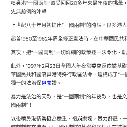
噴鼻港“一國兩制”遭受回回20多年來最年夜的挑釁
史無前例的沖擊！
上世紀八十年月初提出“一國兩制”的時辰，良多港
起首1980至1982年周全修正憲法時，在中華國民
其次，把“一國兩制”一切詳細的政策逐一法令化、
此外，1997年2月23日全國人年夜常委會還依據
華國民共和國噴鼻港特殊行政區法令，這構成了“一
獨一的法治保
包養
證。
暴力是法治的天敵，是“一國兩制”的年夜敵，也是
國兩制”！
以後噴鼻港情勢極為嚴重，禮崩樂壞，暴力舒展，