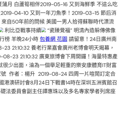
 白蘆筍相伴2019-05-16 又到海鮮季 不這么吃
9-04-10 又到一年刀魚季！2019-03-15 節后消
來自50年前的問候 美國一男人拾得蘇聯時代漂流
利比亞戰事持續
“瓷臻覺福” 明清內造躲傳佛像
排行榜 羊晚24小時
包養網 花園
請留意！24日廣州南
-23 21:10:32 養老行業嘉會廣州老博會明天揭幕，
19-08-23 21:10:32 廣東旅博會下周開鑼！海量特惠產
就很少出面，淪為一個舉足輕重的樂安康體育IT財富
作者：楊升 2019-08-24 四周一片喧鬧訂定合
全國港澳研討會8月24日下戰書14時在深圳五洲賓館召
基礎法委員會副主任譚惠珠以及多名專家學者列席座