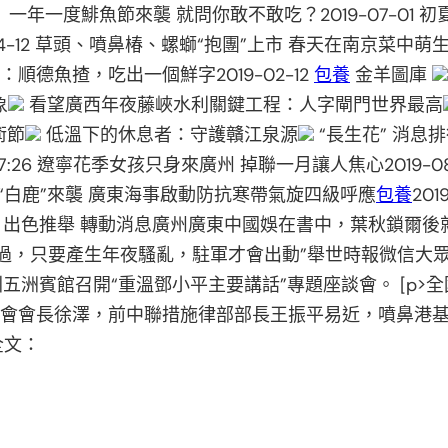
度鯡魚節來襲 就問你敢不敢吃？2019-07-01 初夏蒲月
04-12 草頭、噴鼻椿、螺螄“抱團”上市 春天在南京菜中萌生201
探：順德魚揸，吃出一個鮮字2019-02-12
包養
金羊圖庫
象
看望廣西年夜藤峽水利關鍵工程：人字閘門世界最高
術節
低溫下的休息者：守護贛江泉源
“長生花” 消息
37:26 遼寧花季女孩只身來廣州 掉聯一月讓人焦心2019-08
32 臺風“白鹿”來襲 廣東海事啟動防抗寒帶氣旋四級呼應
包養
20
報 出色推舉 轉動消息廣州廣東中國娛在書中，葉秋鎖爾後
過，只要產生年夜騷亂，駐軍才會出動”舉世時報微信大眾號 
深圳五洲賓館召開“重溫鄧小平主要講話”專題座談會。 [p>
討會會長徐澤，前中聯措施律部部長王振平易近，噴鼻港
全文：
）