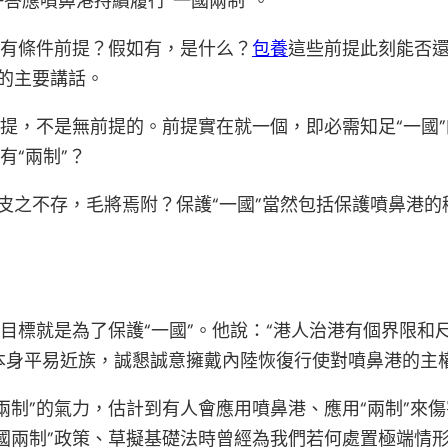
答應噴鼻港持續履行“一國兩制”。
否有條件前提？假如有，是什么？
包養
這些前提此刻能否
”的主要講話。
前提，不是無前提的。前提實在就一個，即必需知足“一國”
有“兩制”？
”？皮之不存，毛將焉附？保護“一國”當然包括保護噴鼻港
其目標就是為了保護“一國”。他說：“港人治港有個界限
本身平易近族，誠懇誠意擁戴內陸恢復行使對噴鼻港的主
兩制”的氣力，估計到有人會應用噴鼻港、應用“兩制”來傷
國兩制”政策、草擬基礎法時曾經為我們若何處置極端情