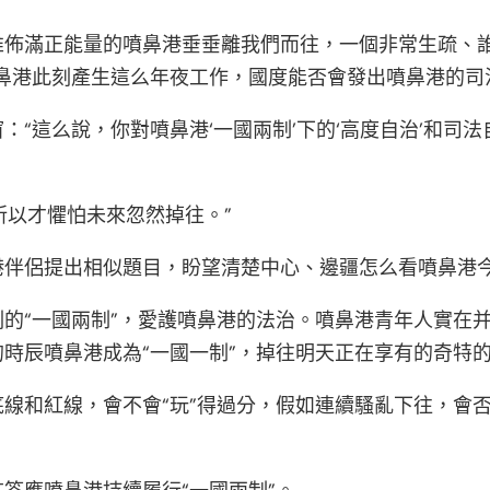
誰佈滿正能量的噴鼻港垂垂離我們而往，一個非常生疏、
鼻港此刻產生這么年夜工作，國度能否會發出噴鼻港的司法權
：“這么說，你對噴鼻港‘一國兩制’下的‘高度自治’和司
所以才懼怕未來忽然掉往。”
港伴侶提出相似題目，盼望清楚中心、邊疆怎么看噴鼻港
的“一國兩制”，愛護噴鼻港的法治。噴鼻港青年人實在
時辰噴鼻港成為“一國一制”，掉往明天正在享有的奇特
線和紅線，會不會“玩”得過分，假如連續騷亂下往，會否