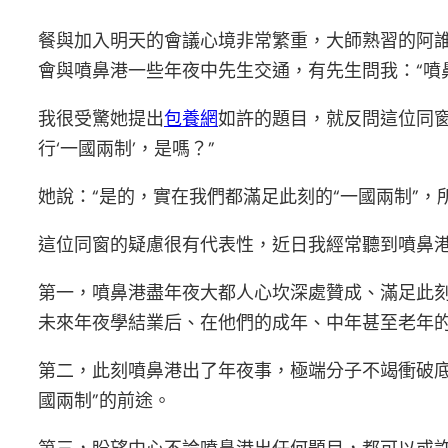
餐與加入明天的會議心境非常繁重，大師熟習的阿
會與噴鼻港一些年夜中先生交通，有先生問我：“噴
我很受驚她提出
包養網
如許的題目，就反問這位同窗
行‘一國兩制’，是嗎？”
她說：“是的，實在我們都滿足此刻的“一國兩制”，
這位同窗的疑慮很有代表性，近日我經常聽到噴鼻
第一，噴鼻港盡年夜大都人心坎深處贊成、滿足此刻
未來年夜學結業后、在他們的成年、中年甚至老年的
第二，此刻噴鼻港出了年夜事，極端分子不竭衝破底
國兩制”的前途。