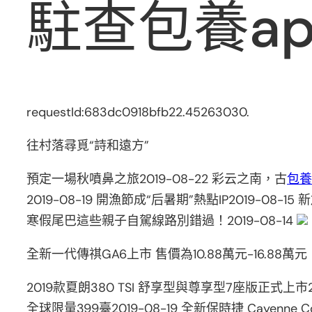
駐查包養a
requestId:683dc0918bfb22.45263030.
往村落尋覓“詩和遠方”
預定一場秋噴鼻之旅2019-08-22 彩云之南，古
包養
2019-08-19 開漁節成“后暑期”熱點IP2019-08
寒假尾巴這些親子自駕線路別錯過！2019-08-14
全新一代傳祺GA6上市 售價為10.88萬元-16.88萬元
2019款夏朗380 TSI 舒享型與尊享型7座版正式上市2
全球限量399臺2019-08-19 全新保時捷 Cayenne C