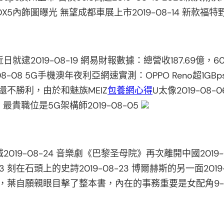
X5內飾圖曝光 無望成都車展上市2019-08-14 新款福特野馬Sh
逮2019-08-19 網易財報數據：總營收187.69億，
-08 5G手機澳年夜利亞網速實測：OPPO Reno超1GBp
注冊還不勝利，由於和魅族MEIZ
包養網心得
U太像2019-0
 最貴職位是5G架構師2019-08-05
9-08-24 音樂劇《巴黎圣母院》再次離開中國2019-08
 刻在石頭上的史詩2019-08-23 博爾赫斯的另一面2019-
中，葉自願親眼目擊了整本書，內在的事務重要是女配角9-0