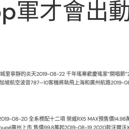
pp軍才會出動
城里寧靜的炎天2019-08-22 千年瑤寨歡慶瑤家“開唱節”2
-15 新加坡航空波音787—10客機將執飛上海和廣州航路2019-
019-08-20 全系標配十二項 榮威RX5 MAX預售價14.
oupé廣州上市 售價99.8萬起2019-08-19 2020款沃爾沃X