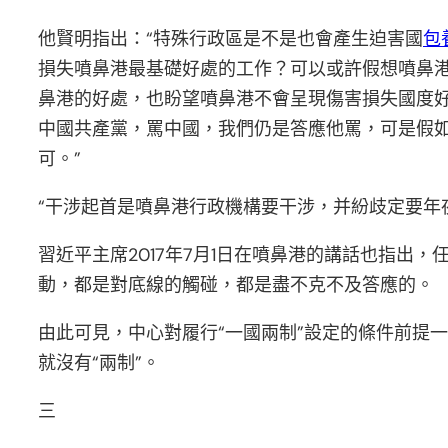
他賢明指出：“特殊行政區是不是也會產生迫害國
包
損失噴鼻港最基礎好處的工作？可以或許假想噴鼻
鼻港的好處，也盼望噴鼻港不會呈現傷害損失國度
中國共產黨，罵中國，我們仍是答應他罵，可是假
可。”
“干涉起首是噴鼻港行政機構要干涉，并紛歧定要年
習近平主席2017年7月1日在噴鼻港的講話也指
動，都是對底線的觸碰，都是盡不克不及答應的。
由此可見，中心對履行“一國兩制”設定的條件前提一
就沒有“兩制”。
三