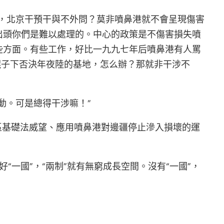
，北京干預干與不外問？莫非噴鼻港就不會呈現傷害
出頭你們是難以處理的。中心的政策是不傷害損失噴
些方面。有些工作，好比一九九七年后噴鼻港有人罵
幌子下否決年夜陸的基地，怎么辦？那就非干涉不
動。可是總得干涉嘛！”
政區基礎法威望、應用噴鼻港對邊疆停止滲入損壞的運
“一國”，“兩制”就有無窮成長空間。沒有“一國”，