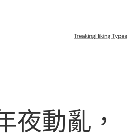
Treaking
Hiking Types
年夜動亂，