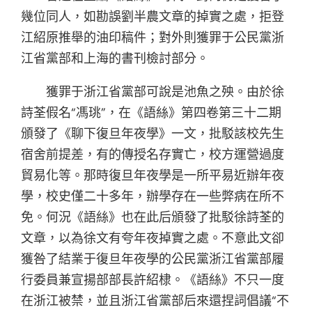
幾位同人，如勘誤劉半農文章的掉實之處，拒登
江紹原推舉的油印稿件；對外則獲罪于公民黨浙
江省黨部和上海的書刊檢討部分。
獲罪于浙江省黨部可說是池魚之殃。由於徐
詩荃假名“馮珧”，在《語絲》第四卷第三十二期
頒發了《聊下復旦年夜學》一文，批駁該校先生
宿舍前提差，有的傳授名存實亡，校方運營過度
貿易化等。那時復旦年夜學是一所平易近辦年夜
學，校史僅二十多年，辦學存在一些弊病在所不
免。何況《語絲》也在此后頒發了批駁徐詩荃的
文章，以為徐文有夸年夜掉實之處。不意此文卻
獲咎了結業于復旦年夜學的公民黨浙江省黨部履
行委員兼宣揚部部長許紹棣。《語絲》不只一度
在浙江被禁，並且浙江省黨部后來還捏詞倡議“不