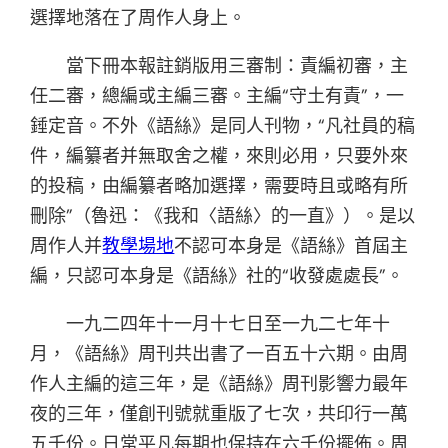
選擇地落在了周作人身上。
當下冊本報註銷版用三審制：責編初審，主
任二審，總編或主編三審。主編“守土有責”，一
錘定音。不外《語絲》是同人刊物，“凡社員的稿
件，編纂者并無取舍之權，來則必用，只要外來
的投稿，由編纂者略加選擇，需要時且或略有所
刪除”（魯迅：《我和〈語絲〉的一直》）。是以
周作人并
教學場地
不認可本身是《語絲》首屆主
編，只認可本身是《語絲》社的“收發處處長”。
一九二四年十一月十七日至一九二七年十
月，《語絲》周刊共出書了一百五十六期。由周
作人主編的這三年，是《語絲》周刊影響力最年
夜的三年，僅創刊號就重版了七次，共印行一萬
五千份。日常平凡每期也保持在六千份擺佈。周