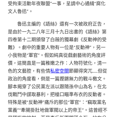
受拘束活動年夜聯盟”一事，呈請中心通緝“腐化
文人魯迅”。
魯迅主編的《語絲》還有一次被政府正告，
是由於一九二八年三月十九日出書的《語絲》第
四卷第十二期頒發了白薇的獨幕劇《反動神的受
難》。劇中的重要人物有一位是“反動神”，另一
小我物是“軍官”。假如純真從戲劇藝術的角度評
價，這簡直是一篇稚嫩之作：人物符號化，清一
色的文藝腔，有些情
私密空間
節顯得突兀……但從
政治的角度看，倒是一篇鏗鏘無力的戰斗檄文。
腳本揭穿了公民黨左派以跟隨孫中山為名，在北
伐戰鬥中謀取暴利，把槍口瞄準布衣的反動者。
特殊是被“反動神”痛斥的那位“軍官”：“竊取黨名
黨義”“牽腸掛肚地做軍閥以上的帝王”。這曾經不