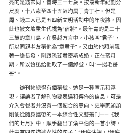
亮的是錢玄同，昔時三十七歲。按最新年紀劃分
尺度，十八歲至四十五歲均屬于青丁壯。但是
周、錢二人已是五四新文明活動中的年夜將，因
此也被文壇重生代視為“宿將”。最年青的是二十
三歲的章川島。在吳越方言中，小孩叫“君子”，
所以同親老友稱他為“章君子”。又由於他額前飄
著一綹長發，剛跟孫斐君密斯成婚，正在蜜月
期，所以魯迅給他取了一個綽號，叫“一撮毛哥
哥”。
辦刊物總得有個稱號。這是一種宣示和浮
現，讓讀者了解刊物要表達和傳佈的信息，可是
介入會餐者并沒有一個配合的意向。史學家顧頡
剛便從隨身攜帶的一本綜合性文藝叢刊——《我
們的七月》中，順手翻出了俞平伯的一首小詩，
此中有四句描述女性的句子：“伊底注視，/伊底