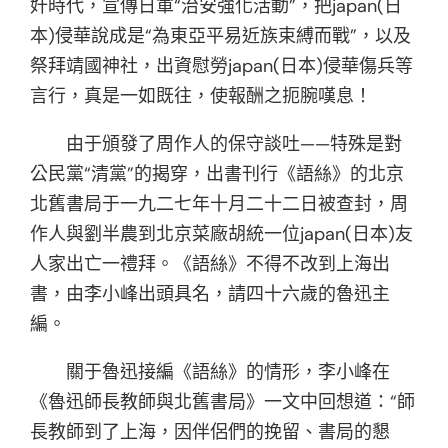
奸時代，宣傳日軍“治安強化活動”，把japan(日
本)侵華說成是“為東亞平易近族束縛而戰”，以及
祭拜靖國神社，出資慰勞japan(日本)侵華傷兵等
言行，真是一如既往，使報酬之扼腕嘆息！
由于頒發了周作人的保守談吐——特殊是對
公民黨“清黨”的揭穿，出書刊行《語絲》的北京
北舊書局于一九二七年十月二十二日被查封，周
作人與劉半農到北京菜廠胡統一位japan(日本)友
人家出亡一禮拜。《語絲》不得不改到上海出
書，由李小峰出頭具名，請四十六歲的魯迅主
編。
關于魯迅接編《語絲》的情形，李小峰在
《魯迅師長教師與北舊書局》一文中回想道：“師
長教師到了上海，因伴侶們的挽留、書局的懇