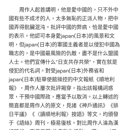
周作人起首講明，他是愛中國的，只不外中
國有些不成才的人，太多無恥的正派人物，把中
國弄得骯臟混沌。批評中國的弊病，恰是愛中國
的表示。他認可本身愛japan(日本)的風景和文
明，但japan(日本)的軍國主義者是以侵犯中國為
職志的，是中國最風險的仇敵，盡不是什么盟國
人士。他們宣傳什么“日支共存共榮”，實在就是
侵犯的代名詞。對受japan(日本)外務省和
japan(日本)駐華使館操控的中文報紙《順地利
報》，周作人屢次批評揭穿，指出該報構詞惑
眾，干預中國際政，應當予以取消。以上轉述的
簡直都是周作人的原文，見諸《神戶通訊》《排
日平議》《〈讀順地利報〉按語》等文，均頒發
于《語絲》周刊，極易復核。對比周作人淪為漢