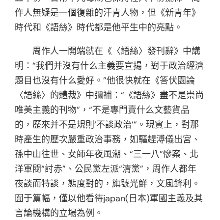
作人無疑是一個復雜的汗青人物，但《新青年》
時代和《語絲》時代都是他平生中的亮點。
周作人一開端就在《〈語絲〉發刊辭》中講
明：“我們并沒有什么主義要宣揚，對于政治經濟
題目也沒有什么愛好。”他很快就在《答伏園論
〈語絲〉的體裁》中彌補：“《語絲》盡不是崇尚
唯美主義的刊物”，“不是專門賣什么文藝貨品
的，歷來并不是規則‘不談政治’”。現實上，對那
時產生的歷次嚴重政治事務，如驅趕溥儀出宮、
孫中山往世、女師年夜風潮、“三一八”慘案、北
洋軍閥“討赤”、公民黨左派“清黨”，周作人都年
夜談而特談，態度對的，旗號光鮮，文風鋒利。
囿于篇幅，僅以他看待japan(日本)軍國主義及其
言論機構的立場為例。