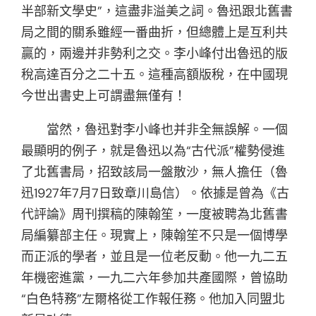
半部新文學史”，這盡非溢美之詞。魯迅跟北舊書
局之間的關系雖經一番曲折，但總體上是互利共
贏的，兩邊并非勢利之交。李小峰付出魯迅的版
稅高達百分之二十五。這種高額版稅，在中國現
今世出書史上可謂盡無僅有！
當然，魯迅對李小峰也并非全無誤解。一個
最顯明的例子，就是魯迅以為“古代派”權勢侵進
了北舊書局，招致該局一盤散沙，無人擔任（魯
迅1927年7月7日致章川島信）。依據是曾為《古
代評論》周刊撰稿的陳翰笙，一度被聘為北舊書
局編纂部主任。現實上，陳翰笙不只是一個博學
而正派的學者，並且是一位老反動。他一九二五
年機密進黨，一九二六年參加共產國際，曾協助
“白色特務”左爾格從工作報任務。他加入同盟北