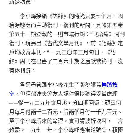
新是功德。
李小峰接編《語絲》的時光只要七個月，因
稿源缺乏而主動復刊。復刊的新聞，見諸第五卷
第五十一期登載的一則市場行銷：“《語絲》周刊
復刊，現另出《古代文學月刊》，前《語絲》定
戶均改寄本刊。” 一九三〇年三月旬日，《語
絲》周刊在出書了二百六十期之后默默終刊，沒
有休刊辭。
魯迅盡管跟李小峰產生了版稅膠葛
舞蹈教
室
，但經郁達夫等友人調停很快獲得妥當處理
——從一九二九年玄月起，分四期回還：頭兩個
月每月付兩千二百元，后兩個月付一千九百元。
至于李小峰后來的命運，實可謂波折坎坷，一言
難盡。一九七一年，李小峰呼應街道號令，積極