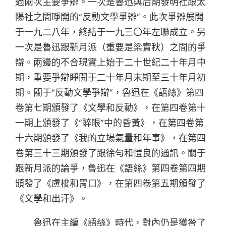
過兩次主要爭辯。一次是魯迅與后期發明社跟太
陽社之間睜開的“反動文學爭辯”。此次爭辯展開
于一九二八年，終結于一九三〇年左聯成立。另
一次是魯迅跟新月派（重要是梁實秋）之間的爭
辯。兩邊的不合現實上始于二十世紀二十年月中
期，重要爭辯睜開于二十年月末期至三十年月初
期。關于“反動文學爭辯”，魯迅在《語絲》第四
卷第七期頒發了《文學和反動》，在第四卷第十
一期上頒發了《“醉眼”中的昏黃》，在第四卷第
十六期頒發了《我的立場氣量和年事》，在第四
卷第三十三期頒發了跟徐勻和愷良的通訊。關于
跟新月派的論爭，魯迅在《語絲》第四卷第四期
頒發了《盧梭和胃口》，在第四卷第五期頒發了
《文學和出汗》。
魯迅在主編《語絲》時代，對內仍是獲咎了