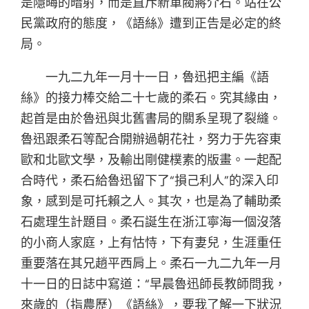
是隱晦的暗射，而是直斥新軍閥蔣介石。站在公
民黨政府的態度，《語絲》遭到正告是必定的終
局。
一九二九年一月十一日，魯迅把主編《語
絲》的接力棒交給二十七歲的柔石。究其緣由，
起首是由於魯迅與北舊書局的關系呈現了裂縫。
魯迅跟柔石等配合開辦過朝花社，努力于先容東
歐和北歐文學，及輸出剛健樸素的版畫。一起配
合時代，柔石給魯迅留下了“損己利人”的深入印
象，感到是可托賴之人。其次，也是為了輔助柔
石處理生計題目。柔石誕生在浙江寧海一個沒落
的小商人家庭，上有怙恃，下有妻兒，生涯重任
重要落在其兄趙平西肩上。柔石一九二九年一月
十一日的日誌中寫道：“早晨魯迅師長教師問我，
來歲的（指農歷）《語絲》，要我了解一下狀況