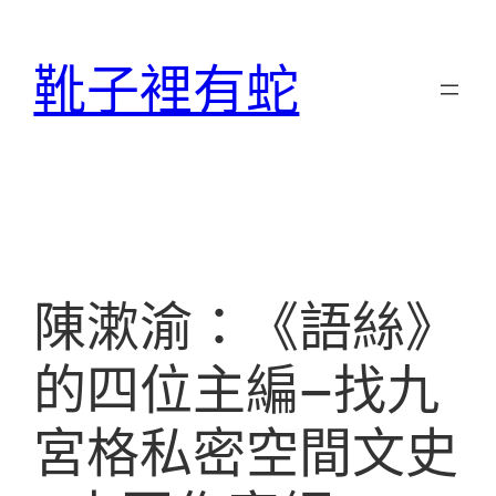
跳
至
靴子裡有蛇
主
要
內
容
陳漱渝：《語絲》
的四位主編–找九
宮格私密空間文史