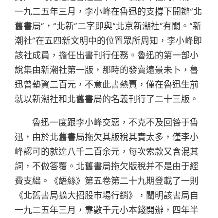
一九二五年三月，李小峰在魯迅的支撐下開辦“北
舊書局”，“北新”二字即與“北京新潮社”有關。“新
潮社”在五四新文明中的位置眾所周知，李小峰即
該社成員，擔任出書刊行任務。魯迅的第一部小
說集由新潮社第一版，那時的發賣遠景未卜，魯
迅曾墊資二百元，不意此書熱賣，僅在魯迅生前
就以新潮社和北舊書局的名義刊行了二十三版。
魯迅一度跟李小峰交惡，不克不及回咎于魯
迅，由於北舊書局拖欠其版稅其實太多，僅李小
峰認可的就達八千二百余元，每次索款又含混其
詞，不做答覆。北舊書局拖欠版稅并不是由于經
費支絀。《語絲》第五卷第二十九期登載了一則
《北舊書局擴大招股市場行銷》，闡明該書局自
一九二五年三月，靠數千元小本錢開辦，四年半