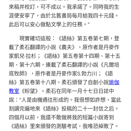
來稿并校訂，可不成以。我承諾了。同時我的生
涯便安寧了，由於北舊書局每月給我四十元錢。
此后可以安心做點文學上的任務。”
現實確切這般：《語絲》第五卷第七期，登
載了柔石翻譯的小說《農夫》，原作者是丹麥作
家凱兒·拉杉；《語絲》第五卷第十四期、第十五
期、第十六期，連載了柔石翻譯的小說《凡爾培
底牧師》，原作者是丹麥作家S.勃力川；《語
絲》第五卷第十八期，柔石頒發了自創小說
瑜伽
教室
《盼望》。柔石在同年一月十七日日誌中
說：“人是由機遇往形成的。我很想如許想，當此
刻讀完遍地來《語絲》投稿的二十一封信之后。
四個月以前，我還不敢做將我的短篇小說寄到
《語絲》里來頒發的測驗考試，我唯恐掉敗了。