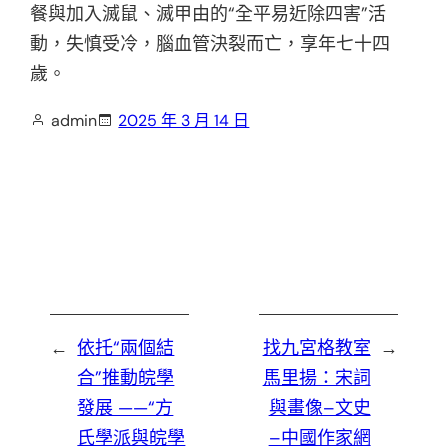
餐與加入滅鼠、滅甲由的“全平易近除四害”活
動，失慎受冷，腦血管決裂而亡，享年七十四
歲。
admin
2025 年 3 月 14 日
←
依托“兩個結
找九宮格教室
→
合”推動皖學
馬里揚：宋詞
發展 ——“方
與畫像–文史
氏學派與皖學
–中國作家網