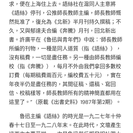
求，便在上海住上去。語絲社在滬同人主意將
《語絲》停刊，公推師長教師主編，師長教師慨
然批准了，復允為《北新》半月刊持久撰稿；不
久，又與郁達夫合編《奔騰》月刊，回北新出
書。許廣平在《魯迅與青年們》中說：‘師長教師
所編的刊物，一種是同人道質（指《語絲》），
沒有稿費，一切是盡任務。另一種由師長教師編
校（指《奔騰》），每月不外由我們拿回多數校
訂費（每期稿費兩百元，編校費五十元），實在
年夜半仍是盡任務的，其間征稿、還稿、寫回
信、校稿樣等，師長教師所有的精神簡直都用在
這里了。”（原載《出書史料》1987年第2期）。
魯迅主編《語絲》的時光是一九二七年十仲
春十七日至一九二八年末。在此時代，文壇產生