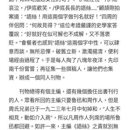
哀泣，/伊底歡笑，/伊底長長的語絲……”顧頡剛拍
案道：“語絲！用這兩個字做刊名就好！”四周的
伴侶問：“何故見得？”這位考證嚴謹的史學家答
覆說：“好就好在似可解也不成解，又不落褒
貶。”會餐者也感到“語絲”這兩個字中性，可以肆
意而談，無所忌憚，破舊立新，激濁揚清，便利
場經由過程了。于是每人掏了八塊年夜洋，先印
兩千份嘗嘗；再征集一些撰稿人，讓他們也集
資，辦成一個同人刊物。
刊物總得有個主編，還有幾個擔任出書刊行
的人。眾看所回的主編只要魯迅和周作人，但是
周氏兄弟已于一九二三年七月中旬掉和，“人生不
相見，動如介入商”，所以凡周作人列席的場所魯
迅都回避。如許一來，主編《語絲》之責就別無