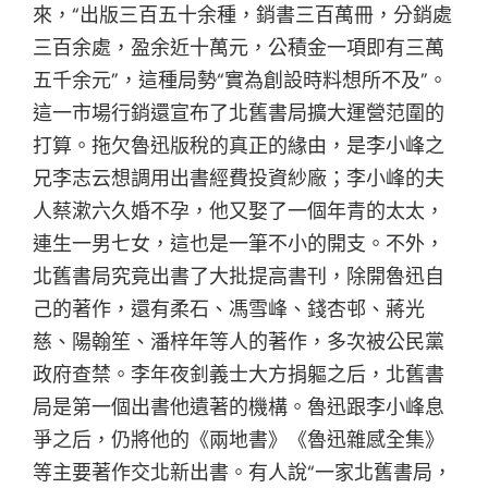
來，“出版三百五十余種，銷書三百萬冊，分銷處
三百余處，盈余近十萬元，公積金一項即有三萬
五千余元”，這種局勢“實為創設時料想所不及”。
這一市場行銷還宣布了北舊書局擴大運營范圍的
打算。拖欠魯迅版稅的真正的緣由，是李小峰之
兄李志云想調用出書經費投資紗廠；李小峰的夫
人蔡漱六久婚不孕，他又娶了一個年青的太太，
連生一男七女，這也是一筆不小的開支。不外，
北舊書局究竟出書了大批提高書刊，除開魯迅自
己的著作，還有柔石、馮雪峰、錢杏邨、蔣光
慈、陽翰笙、潘梓年等人的著作，多次被公民黨
政府查禁。李年夜釗義士大方捐軀之后，北舊書
局是第一個出書他遺著的機構。魯迅跟李小峰息
爭之后，仍將他的《兩地書》《魯迅雜感全集》
等主要著作交北新出書。有人說“一家北舊書局，