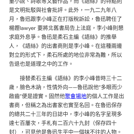
重小說、詩歌等文藝作品，而《語絲》的特點則
是文明批駁與社會批評。此外，一九二九年八
月，魯迅跟李小峰正在打版稅訴訟，魯迅聘任了
楊鏗lawyer 要將北舊書局告上法庭，李小峰則懇
求庭外息爭。魯迅是柔石主編《語絲》的推舉
人，《語絲》的出書商則是李小峰。在這種兩邊
對立的形式下，柔石所處的地位非常為難，所以
告退也是道理之中的工作。
接替柔石主編《語絲》的李小峰昔時三十二
歲，臉色木訥，性情外向——魯迅說他“多眼而少
啟齒”便是證實。固然他
聚會場地
的個人工作是出
書商，但稱之為出書家也實至名回。在魯迅保存
的總共二十三年的日誌中，李小峰的名字呈現多
達七百屢次，手札有二百六十九封（保存四十
封），可見他是魯迅生平中一個抹不往的人物。