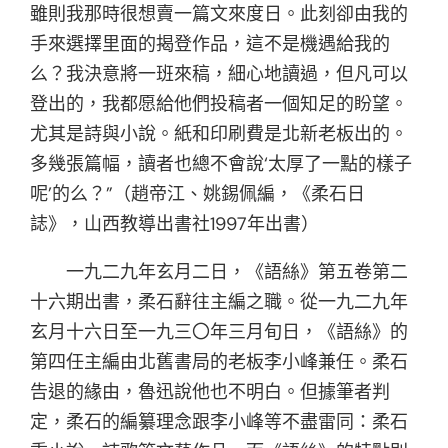
雖則我那時很想賣一篇文來度日。此刻卻由我的
手來選擇里面的揭登作品，這不是機遇給我的
么？我決意將一班來稿，細心地讀過，但凡可以
登出的，我都愿給他們投稿者一個知足的盼望。
尤其是詩與小說。紙和印刷費是北新老板出的。
多幾張篇幅，讀者也總不會說‘太厚了一點的樣子
呢’的么？”（趙帝江、姚錫佩編，《柔石日
誌》，山西教導出書社1997年出書）
一九二九年玄月二日，《語絲》第五卷第二
十六期出書，柔石辭往主編之職。從一九二九年
玄月十六日至一九三〇年三月旬日，《語絲》的
第四任主編由北舊書局的老板李小峰兼任。柔石
告退的緣由，魯迅說他也不明白。但據筆者判
定，柔石的編纂理念跟李小峰等不盡雷同：柔石