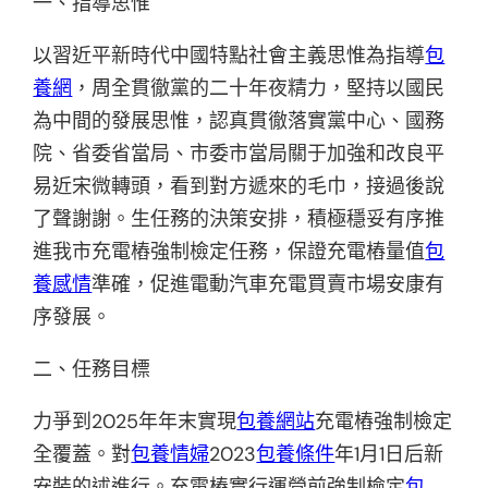
一、指導思惟
以習近平新時代中國特點社會主義思惟為指導
包
養網
，周全貫徹黨的二十年夜精力，堅持以國民
為中間的發展思惟，認真貫徹落實黨中心、國務
院、省委省當局、市委市當局關于加強和改良平
易近宋微轉頭，看到對方遞來的毛巾，接過後說
了聲謝謝。生任務的決策安排，積極穩妥有序推
進我市充電樁強制檢定任務，保證充電樁量值
包
養感情
準確，促進電動汽車充電買賣市場安康有
序發展。
二、任務目標
力爭到2025年年末實現
包養網站
充電樁強制檢定
全覆蓋。對
包養情婦
2023
包養條件
年1月1日后新
安裝的述進行。充電樁實行運營前強制檢定
包