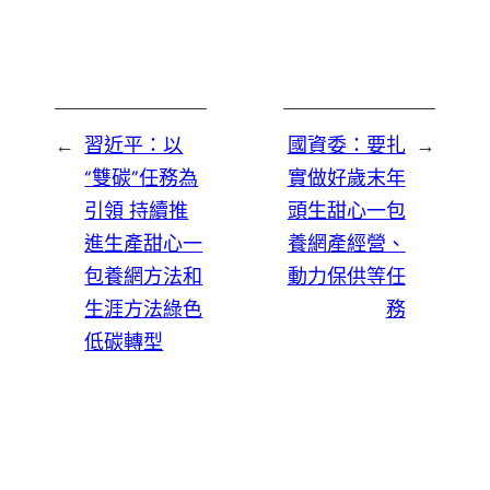
←
習近平：以
國資委：要扎
→
“雙碳”任務為
實做好歲末年
引領 持續推
頭生甜心一包
進生產甜心一
養網產經營、
包養網方法和
動力保供等任
生涯方法綠色
務
低碳轉型