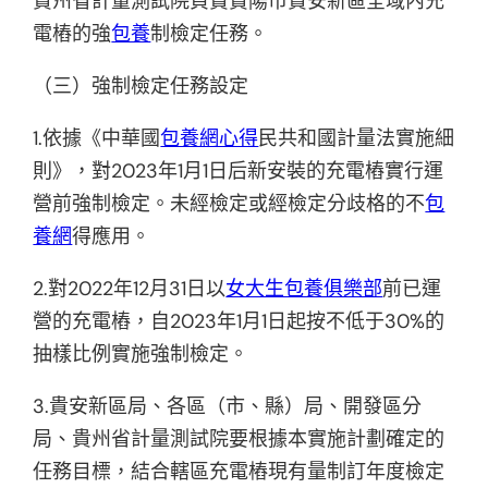
貴州省計量測試院負責貴陽市貴安新區全域內充
電樁的強
包養
制檢定任務。
（三）強制檢定任務設定
1.依據《中華國
包養網心得
民共和國計量法實施細
則》，對2023年1月1日后新安裝的充電樁實行運
營前強制檢定。未經檢定或經檢定分歧格的不
包
養網
得應用。
2.對2022年12月31日以
女大生包養俱樂部
前已運
營的充電樁，自2023年1月1日起按不低于30%的
抽樣比例實施強制檢定。
3.貴安新區局、各區（市、縣）局、開發區分
局、貴州省計量測試院要根據本實施計劃確定的
任務目標，結合轄區充電樁現有量制訂年度檢定