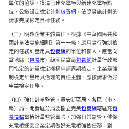
單位的協調，摸清已建充電樁與新建充電樁點
位，公道設定檢定計劃
包養網
，依照實施計劃的
請求完成檢定目標任務。
（三）明確企業主體責任。根據《中華國民共和
國計量法實施細則》第十一條：應用實行強制檢
定的任務計量用具
包養網
的單位和個人，應當向
當地縣（
包養
市）級國民當局
包養網
計量行政部
門指定的計量檢定機構申請周期檢定。企業是強
制檢定計量用具治理的責任主體，應按請求做好
申請檢定任務。
（四）強化計量監管。貴安新區局、各區（市、
縣）局、開發區分局要樹立完美
包養網
轄區充
包
養情婦
電樁計量監管臺賬，加強日常監管，催促
充電樁運營企業定期做好充電樁強檢任務。對