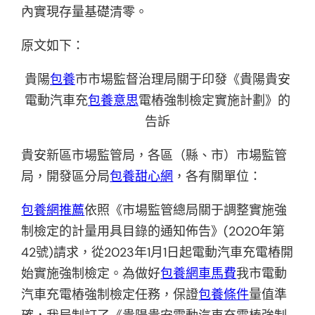
內實現存量基礎清零。
原文如下：
貴陽
包養
市市場監督治理局關于印發《貴陽貴安
電動汽車充
包養意思
電樁強制檢定實施計劃》的
告訴
貴安新區市場監管局，各區（縣、市）市場監管
局，開發區分局
包養甜心網
，各有關單位：
包養網推薦
依照《市場監管總局關于調整實施強
制檢定的計量用具目錄的通知佈告》(2020年第
42號)請求，從2023年1月1日起電動汽車充電樁開
始實施強制檢定。為做好
包養網車馬費
我市電動
汽車充電樁強制檢定任務，保證
包養條件
量值準