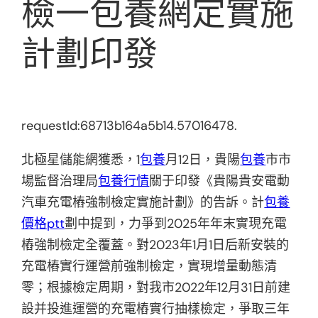
檢一包養網定實施
計劃印發
requestId:68713b164a5b14.57016478.
北極星儲能網獲悉，1
包養
月12日，貴陽
包養
市市
場監督治理局
包養行情
關于印發《貴陽貴安電動
汽車充電樁強制檢定實施計劃》的告訴。計
包養
價格ptt
劃中提到，力爭到2025年年末實現充電
樁強制檢定全覆蓋。對2023年1月1日后新安裝的
充電樁實行運營前強制檢定，實現增量動態清
零；根據檢定周期，對我市2022年12月31日前建
設并投進運營的充電樁實行抽樣檢定，爭取三年