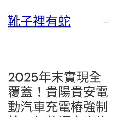
跳
至
靴子裡有蛇
主
要
內
容
2025年末實現全
覆蓋！貴陽貴安電
動汽車充電樁強制