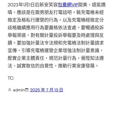
2023年1月1日后新安笑容
包養網VIP
甜美，語氣嬌
嗔，應該是在跟男朋友打電話吧。裝充電樁未經
檢定及格私行運營的行為，以及充電樁經檢定分
歧格繼續應用行為要嚴格依法查處。要暢通投訴
舉報渠道，對有關計量投訴舉報要及時處理與反
饋。要加強計量法令法規和充電樁法制計量請求
宣傳，引導充電樁運營企業增強法制計量意識，
壓實企業主體責任，規范計量行為，晉陞知法遵
法、誠實取信的自覺性，推動行業安康發展。
TC:
admin
2025 年 7 月 13 日