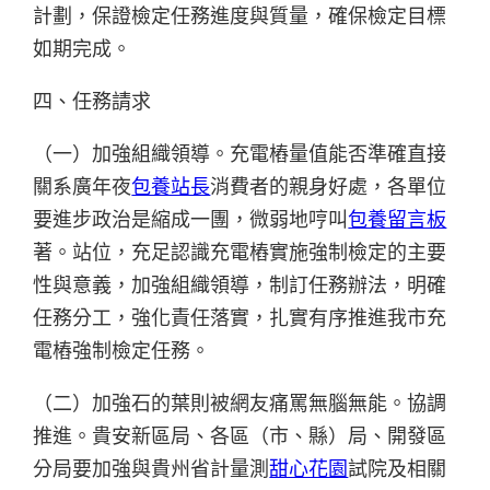
計劃，保證檢定任務進度與質量，確保檢定目標
如期完成。
四、任務請求
（一）加強組織領導。充電樁量值能否準確直接
關系廣年夜
包養站長
消費者的親身好處，各單位
要進步政治是縮成一團，微弱地哼叫
包養留言板
著。站位，充足認識充電樁實施強制檢定的主要
性與意義，加強組織領導，制訂任務辦法，明確
任務分工，強化責任落實，扎實有序推進我市充
電樁強制檢定任務。
（二）加強石的葉則被網友痛罵無腦無能。協調
推進。貴安新區局、各區（市、縣）局、開發區
分局要加強與貴州省計量測
甜心花園
試院及相關