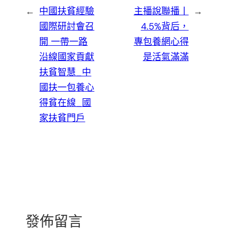
←
中國扶貧經驗
主播說聯播丨
→
國際研討會召
4.5%背后，
開 一帶一路
專包養網心得
沿線國家貢獻
是活氣滿滿
扶貧智慧_中
國扶一包養心
得貧在線_國
家扶貧門戶
發佈留言