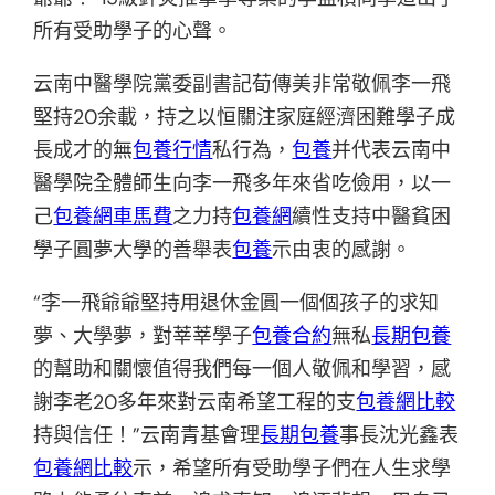
所有受助學子的心聲。
云南中醫學院黨委副書記荀傳美非常敬佩李一飛
堅持20余載，持之以恒關注家庭經濟困難學子成
長成才的無
包養行情
私行為，
包養
并代表云南中
醫學院全體師生向李一飛多年來省吃儉用，以一
己
包養網車馬費
之力持
包養網
續性支持中醫貧困
學子圓夢大學的善舉表
包養
示由衷的感謝。
“李一飛爺爺堅持用退休金圓一個個孩子的求知
夢、大學夢，對莘莘學子
包養合約
無私
長期包養
的幫助和關懷值得我們每一個人敬佩和學習，感
謝李老20多年來對云南希望工程的支
包養網比較
持與信任！”云南青基會理
長期包養
事長沈光鑫表
包養網比較
示，希望所有受助學子們在人生求學