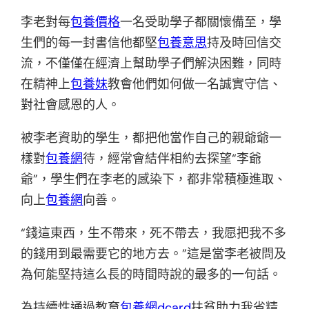
李老對每
包養價格
一名受助學子都關懷備至，學
生們的每一封書信他都堅
包養意思
持及時回信交
流，不僅僅在經濟上幫助學子們解決困難，同時
在精神上
包養妹
教會他們如何做一名誠實守信、
對社會感恩的人。
被李老資助的學生，都把他當作自己的親爺爺一
樣對
包養網
待，經常會結伴相約去探望“李爺
爺”，學生們在李老的感染下，都非常積極進取、
向上
包養網
向善。
“錢這東西，生不帶來，死不帶去，我愿把我不多
的錢用到最需要它的地方去。”這是當李老被問及
為何能堅持這么長的時間時說的最多的一句話。
為持續性通過教育
包養網dcard
扶貧助力我省精