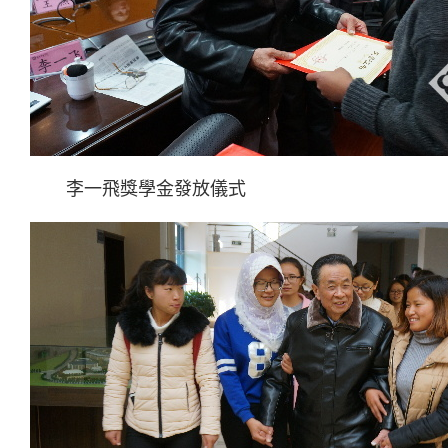
李一飛獎學金發放儀式