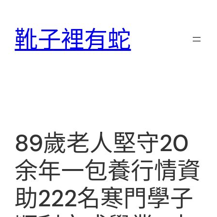
跳
至
靴子裡有蛇
主
要
內
容
89歲老人堅守20
余年一包養行情資
助222名寒門學子