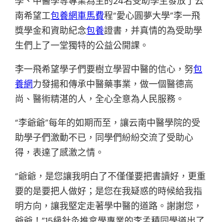
學、中醫學等專業為主的24名受助學生發放了云
南希望工
包養網車馬費
程“愛心圓夢大學”李一飛
獎學金和資助紀念
包養
證書，并真情的為受助學
生們上了一堂獨特的公益公開課。
李一飛希望學子們要樹立學習中醫的信心，努
包
養網
力發揚和傳承中醫藥事業，做一個醫德高
尚、醫術精湛的人，全心全意為人民服務。
“李爺爺”每年的如期而至，讓云南中醫學院的受
助學子們激動不已，同學們紛紛交流了受助心
得，表達了感激之情。
“爺爺，是您讓我明白了不僅僅要把書讀好，更重
要的是要把人做好；是您在我疑惑的時候給我指
明方向，讓我堅定走著學中醫的道路。謝謝您，
爺爺！”15級針灸推拿學專業的李孟積同學道出了