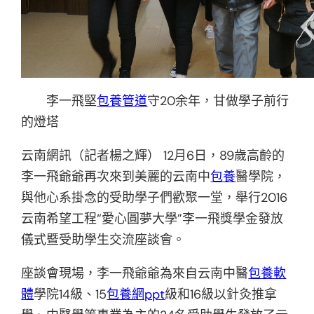
李一飛堅
包養管道
守20余年，甘做學子前行
的燈塔
云南網訊（記者楊之輝） 12月6日，89歲高齡的
李一飛爺爺再次來到美麗的云南中
包養
醫學院，
與他心系掛念的受助學子們歡聚一堂，舉行2016
云南希望工程“愛心圓夢大學”李一飛獎學金發放
儀式暨受助學生交流座談會。
座談會現場，李一飛爺爺為來自云南中醫
包養軟
體
學院14級、15
包養網ppt
級和16級以針灸推拿