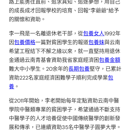
路上能勇往直前、追求真知、追逐夢想，用自己
的成長成才回報學校的培育、回報“李爺爺”給予
的關懷和資助。
李一飛是一名離退休老干部，從
包養女人
1992年
因
包養價格
一篇對貧困學生的報道
包養妹
與云南
希望工程結下不解之緣以來，就一直堅持用退休
金通過云南青基會資助我省家庭經濟困
包養金額
難大中小學生。20余年的
長期包養
堅守，已累計
資助222名家庭經濟困難學子順利完成學業
包
養
。
從2011年開始，李老開始每年定點資助云南中醫
學院中醫類專業的貧困學子，希望通過不斷支持
中醫學子的人才培養促使中國傳統醫學的創新發
展和傳承，已連續資助35名中醫學子圓夢大學。