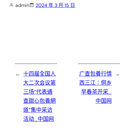
admin
2024 年 3 月 15 日
←
十四届全国人
广查包養行情
→
大二次会议第
西三江：侗乡
三场“代表通
早春茶开采_
查甜心包養網
中国网
道”集中采访
活动_中国网