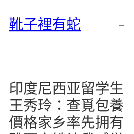
跳
至
靴子裡有蛇
主
要
內
容
印度尼西亚留学生
王秀玲：查覓包養
價格家乡率先拥有