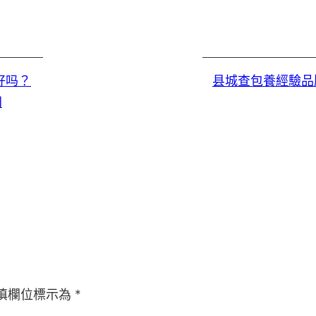
好吗？
县城查包養經驗品
网
填欄位標示為
*