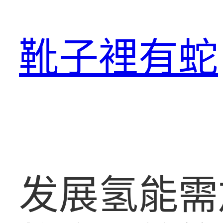
跳
至
靴子裡有蛇
主
要
內
容
发展氢能需