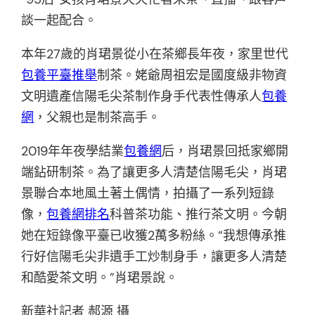
談一起配合。
本年27歲的肖珺景從小在茶鄉長年夜，家里世代
包養平臺推舉
制茶。姥爺周祖宏是國度級非物資
文明遺產信陽毛尖茶制作身手代表性傳承人
包養
網
，父親也是制茶高手。
2019年年夜學結業
包養網
后，肖珺景回抵家鄉開
端鉆研制茶。為了讓更多人清楚信陽毛尖，肖珺
景聯合本地風土著土偶情，拍攝了一系列短錄
像，
包養網排名
科普茶功能、推行茶文明。今朝
她在短錄像平臺已收獲2萬多粉絲。“我想傳承推
行好信陽毛尖非遺手工炒制身手，讓更多人清楚
和酷愛茶文明。”肖珺景說。
新華社記者 郝源 攝