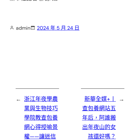
admin
2024 年 5 月 24 日
←
浙江年夜學農
新華全媒+丨
→
業與生物技巧
查包養網站五
學院教查包養
年后，阿誰搬
網心得授喻景
出年夜山的女
權——讓迷信
孩還好嗎？