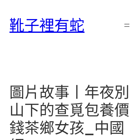
跳
至
靴子裡有蛇
主
要
內
容
圖片故事丨年夜別
山下的查覓包養價
錢茶鄉女孩_中國