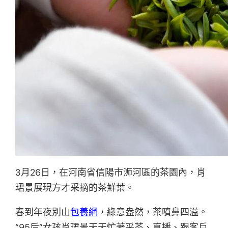
3月26日，在河南省信陽市浉河區的茶園內，肖
珺景展現方才采摘的茶鮮葉。
春到年夜別山
包養網
，綠意盎然，茶噴鼻四溢。
“95后”女孩肖珺景天天忙著采茶、直播、跟客戶