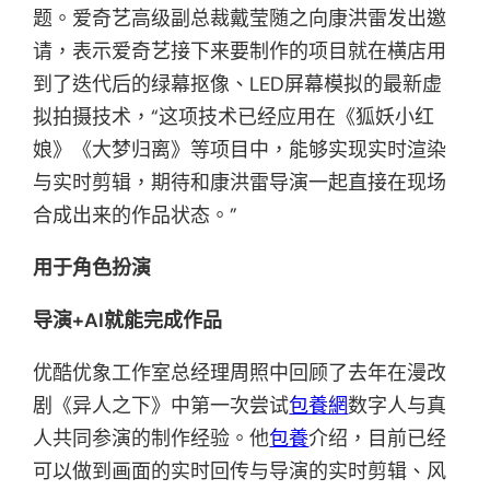
题。爱奇艺高级副总裁戴莹随之向康洪雷发出邀
请，表示爱奇艺接下来要制作的项目就在横店用
到了迭代后的绿幕抠像、LED屏幕模拟的最新虚
拟拍摄技术，“这项技术已经应用在《狐妖小红
娘》《大梦归离》等项目中，能够实现实时渲染
与实时剪辑，期待和康洪雷导演一起直接在现场
合成出来的作品状态。”
用于角色扮演
导演+AI就能完成作品
优酷优象工作室总经理周照中回顾了去年在漫改
剧《异人之下》中第一次尝试
包養網
数字人与真
人共同参演的制作经验。他
包養
介绍，目前已经
可以做到画面的实时回传与导演的实时剪辑、风