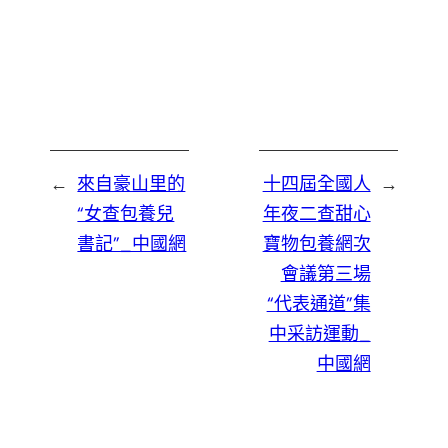
←
來自豪山里的
十四屆全國人
→
“女查包養兒
年夜二查甜心
書記”_中國網
寶物包養網次
會議第三場
“代表通道”集
中采訪運動_
中國網