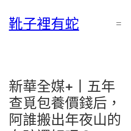
跳
至
靴子裡有蛇
主
要
內
容
新華全媒+丨五年
查覓包養價錢后，
阿誰搬出年夜山的