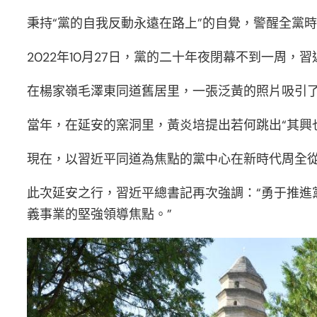
秉持“黨的自我反動永遠在路上”的自覺，警醒全黨
2022年10月27日，黨的二十年夜閉幕不到一周
在楊家嶺毛澤東同道舊居里，一張泛黃的照片吸引了
當年，在延安的窯洞里，黃炎培提出若何跳出“其興
現在，以習近平同道為焦點的黨中心在新時代周全
此次延安之行，習近平總書記再次強調：“勇于推
義事業的堅強領導焦點。”