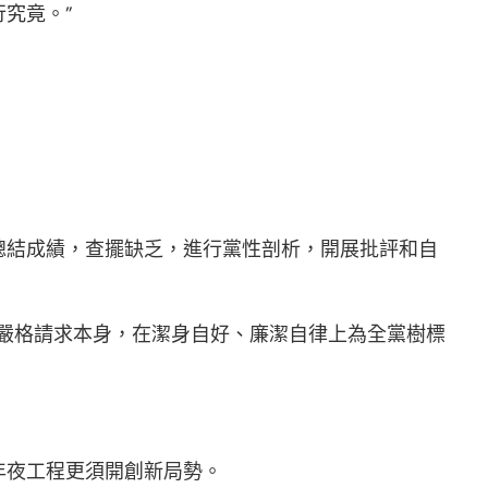
究竟。”
總結成績，查擺缺乏，進行黨性剖析，開展批評和自
嚴格請求本身，在潔身自好、廉潔自律上為全黨樹標
年夜工程更須開創新局勢。