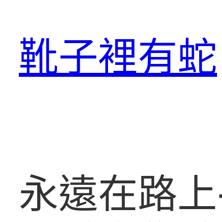
跳
至
靴子裡有蛇
主
要
內
容
永遠在路上