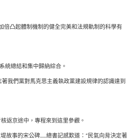
加倍凸起體制機制的健全完美和法規軌制的科學有
行系統總結和集中歸納綜合。
志著我們黨對馬克思主義執政黨建設規律的認識達到
考核返京途中，專程來到這里參觀。
堤故事的宋公碑……總書記感歎道：“民氣向背決定著