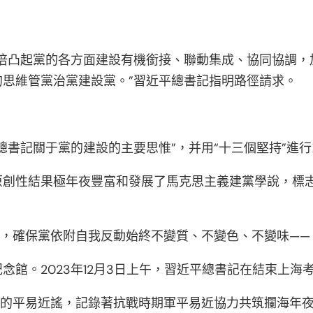
加倍凸起黨的各方面建設有機銜接、聯動集成、協同協調，
思維管黨治黨建設黨。”習近平總書記指明路徑請求。
平總書記關于黨的建設的主要思惟”，并用“十三個堅持”進
原創性結果極年夜豐富和發展了馬克思主義建黨學說，標
”，確保黨依附自我反動始終不變質、不變色、不變味——
念館。2023年12月3日上午，習近平總書記在結束上海
”的平易近謠，記錄著抗戰時期軍平易近協力共筑攔海年夜