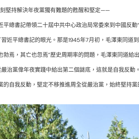
時刻堅持解決年夜黨獨有難題的甦醒和堅定——
，習近平總書記帶領二十屆中共中心政治局常委來到中國反動
習近平總書記的眼光。那是1945年7月初，毛澤東同道
也勃焉，其亡也忽焉”歷史周期率的問題，毛澤東同道給出
從嚴治黨偉年夜實踐中給出第二個謎底，這就是自我反動
進黨的自我反動，堅定不移推進周全從嚴治黨，始終堅持黨