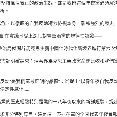
堅持風清氣正的政治生態，都是我們這個年夜黨必須解決的
剖析。
忘危，以徹底的自我反動精力檢視本身，彰顯強烈的歷史
不斷在實踐基礎上深化對管黨治黨的規律性認識——
中心政治局就開辟馬克思主義中國化時代化新境界進行第六次
總書記明確請求：活著界馬克思主義政黨命運比較和我們
反動“是我們黨最鮮明的品德”；從提出“以偉年夜自我反
決定性感化……
結黨的歷史經驗特別是黨的十八年夜以來的新鮮經驗，提
請求非分特別奪目，這是這一表述在黨的全國代表年夜會