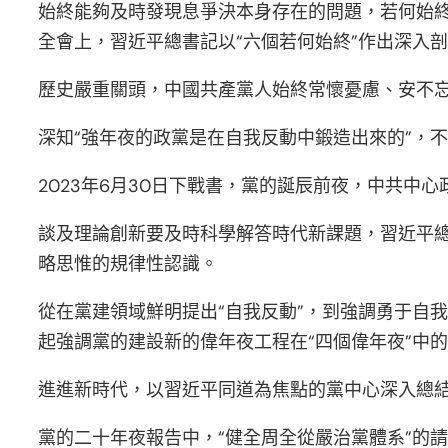
始終能夠及時發現息爭決本身存在的問題，若何始終
全會上，習近平總書記以“六個若何始終”作出深入
歷史嚴重關頭，中國共產黨人始終常懷憂慮、安不
深知“強年夜的政黨是在自我反動中鍛造出來的”，
2023年6月30日下戰書，黨的誕辰前夜，中共
談及理論創新要及時科學解答時代新課題，習近平
略思惟的規律性認識。
從在黨建領域鮮明提出“自我反動”，到強調勇于自我
起強調黨的建設新的偉年夜工程在“四個偉年夜”中的
進進新時代，以習近平同道為焦點的黨中心深入總
黨的二十年夜報告中，“健全周全從嚴治黨體系”的