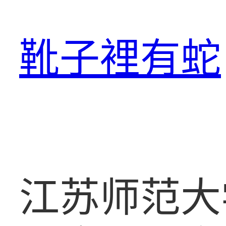
跳
至
靴子裡有蛇
主
要
內
容
江苏师范大