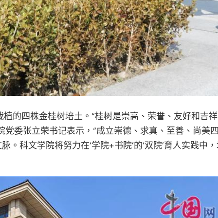
的四株金桂树培土。“桂树是崇高、荣誉、友好和吉祥的
院党委张立荣书记表示，“成立崇德、求真、至善、尚美
脉。科文学院将努力在‘学院+书院’的‘双院’育人实践中