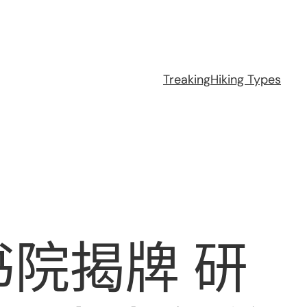
Treaking
Hiking Types
院揭牌 研