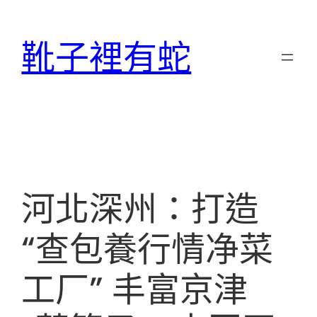
跳
至
靴子裡有蛇
主
要
內
容
河北深州：打造
“查包養行情净菜
工厂” 丰富京津