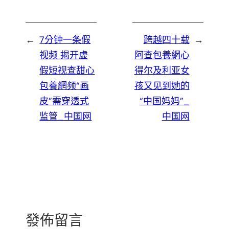
←
7分钟一条假
跨越四十载
→
视频 揭开虚
阿查包養網心
假短视查甜心
得尔及利亚女
包養網频“画
孩又见到她的
皮”需穿透式
“中国妈妈”_
监管_中国网
中国网
發佈留言