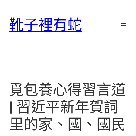
跳
至
靴子裡有蛇
主
要
內
容
覓包養心得習言道
| 習近平新年賀詞
里的家、國、國民