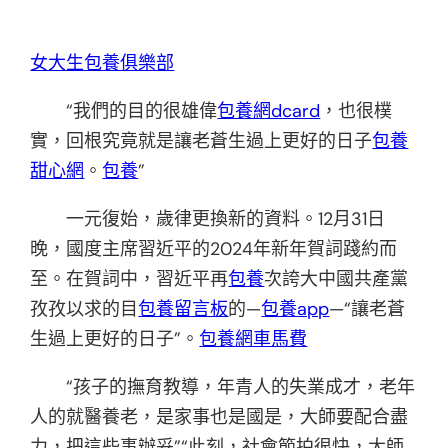
女大生包養俱樂部
“我們的目的很雄偉
包養網dcard
，也很樸
實，回根究竟就是讓老蒼生過上更好的日子
包養
甜心網
。
包養
”
一元復始，歲律更換新的資料。12月31日
晚，國度主席習近平的2024年新年賀詞踐約而
至。在賀詞中，習近平再
包養
次誇大中國共產黨
孜孜以求的目
包養留言板
的—
包養app
—“讓老蒼
生過上更好的日子”。
包養網車馬費
“孩子的撫育教導，年青人的失業成才，老年
人的就醫養老，是家事也是國是，大師要配合盡
力，把這些事辦妥”“此刻，社會節拍很快，大師