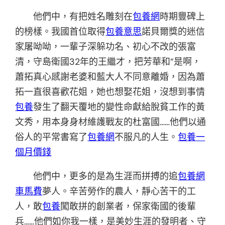
他們中，有把姓名雕刻在
包養網
時期豐碑上
的榜樣。我國首位取得
包養意思
諾貝爾獎的迷信
家屠呦呦，一輩子深躲功名、初心不改的張富
清，守島衛國32年的王繼才，把芳華和“是啊，
蕭拓真心感謝老婆和藍大人不同意離婚，因為蕭
拓一直很喜歡花姐，她也想娶花姐，沒想到事情
包養
發生了翻天覆地的變性命獻給脫貧工作的黃
文秀，用本身身材維護戰友的杜富國……他們以通
俗人的平常書寫了
包養網
不服凡的人生。
包養一
個月價錢
他們中，更多的是為生涯而拼搏的追
包養網
車馬費
夢人。辛苦勞作的農人，靜心苦干的工
人，敢
包養
闖敢拼的創業者，保家衛國的後輩
兵……他們如你我一樣，是美妙生涯的發明者、守