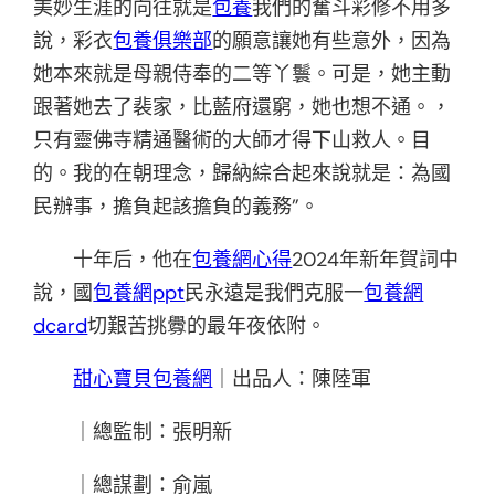
美妙生涯的向往就是
包養
我們的奮斗彩修不用多
說，彩衣
包養俱樂部
的願意讓她有些意外，因為
她本來就是母親侍奉的二等丫鬟。可是，她主動
跟著她去了裴家，比藍府還窮，她也想不通。，
只有靈佛寺精通醫術的大師才得下山救人。目
的。我的在朝理念，歸納綜合起來說就是：為國
民辦事，擔負起該擔負的義務”。
十年后，他在
包養網心得
2024年新年賀詞中
說，國
包養網ppt
民永遠是我們克服一
包養網
dcard
切艱苦挑釁的最年夜依附。
甜心寶貝包養網
｜出品人：陳陸軍
｜總監制：張明新
｜總謀劃：俞嵐