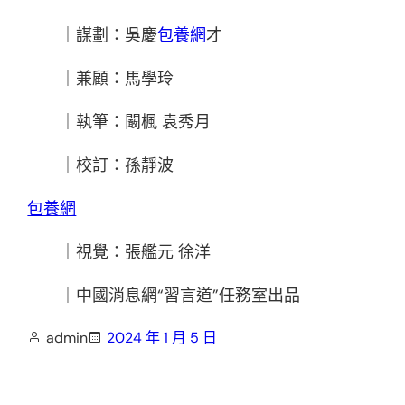
｜謀劃：吳慶
包養網
才
｜兼顧：馬學玲
｜執筆：闞楓 袁秀月
｜校訂：孫靜波
包養網
｜視覺：張艦元 徐洋
｜中國消息網“習言道”任務室出品
admin
2024 年 1 月 5 日