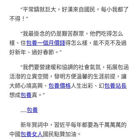
“平常鑄就巨大，好漢來自國民。每小我都了
不得！”
“我最掛念的仍是艱苦群眾，他們吃得怎么
樣、住
包養一個月價錢
得怎么樣，能不克不及過
好新年、過好春節。”
“我們要營建暖和協調的社會氣氛，拓展包涵
活潑的立異空間，發明方便溫馨的生涯前提，讓
大師心境高興、
包養價格
人生出彩、幻
包養站長
想成
包養
真。”
……
包養
新年賀詞中，習近平每年都要為千萬萬萬的
中國
包養女人
國民點贊加油。