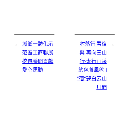
←
城鄉一體化示
村落行·看復
→
范區工商聯展
興 再向三山
挖包養開貢獻
行·太行山采
愛心運動
約包養風⑥ |
“宿”夢白云山
川間