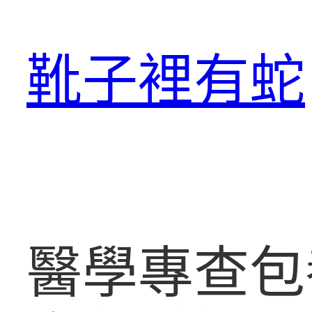
跳
至
靴子裡有蛇
主
要
內
容
醫學專查包