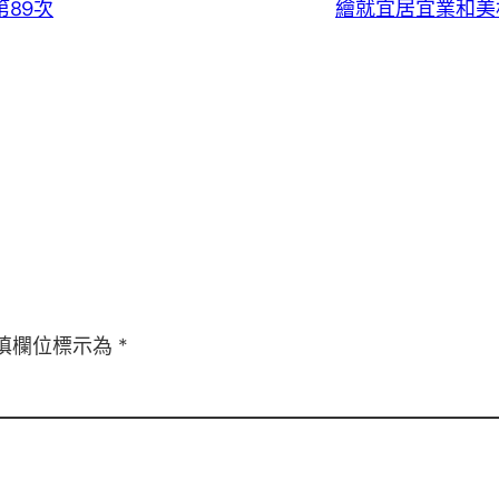
89次
繪就宜居宜業和美
填欄位標示為
*