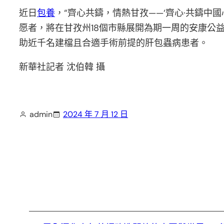
近日
包養
，“齊心共鑄，情熱甘孜——‘齊心·共鑄中國心
愿者，將在甘孜州18個市縣展開為期一周的安康公益
助近千名建檔且合適手術前提的肝包蟲病患者。
新華社記者 沈伯韓 攝
admin
2024 年 7 月 12 日