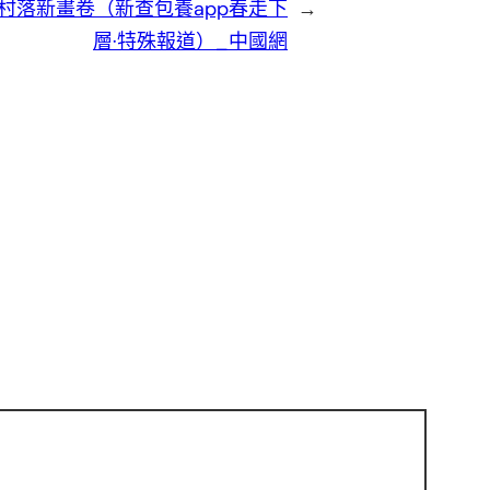
村落新畫卷（新查包養app春走下
→
層·特殊報道）_中國網