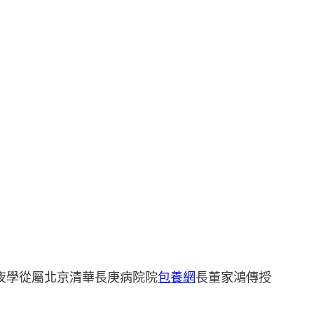
年夜學從屬北京清華長庚病院院
包養網
長董家鴻傳授