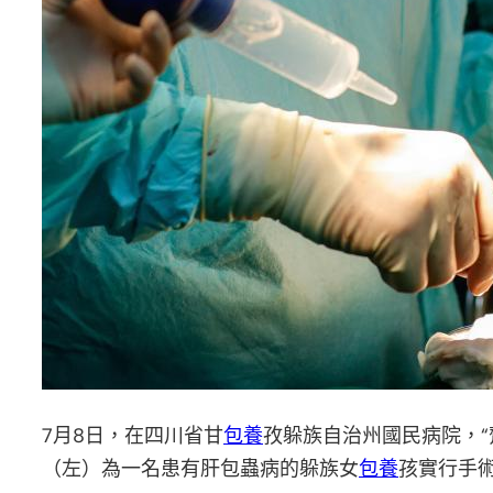
7月8日，在四川省甘
包養
孜躲族自治州國民病院，“
（左）為一名患有肝包蟲病的躲族女
包養
孩實行手