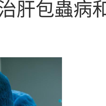
治肝包蟲病