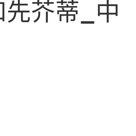
和先芥蒂_中