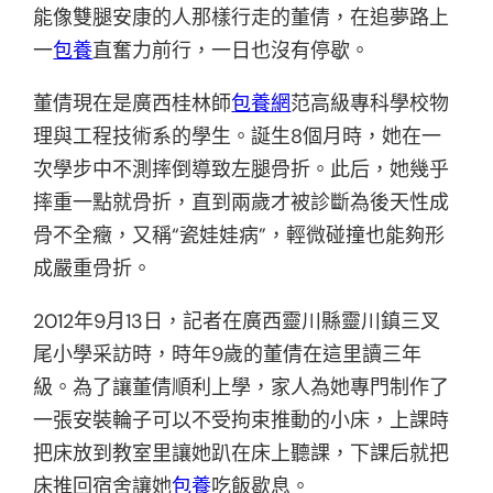
能像雙腿安康的人那樣行走的董倩，在追夢路上
一
包養
直奮力前行，一日也沒有停歇。
董倩現在是廣西桂林師
包養網
范高級專科學校物
理與工程技術系的學生。誕生8個月時，她在一
次學步中不測摔倒導致左腿骨折。此后，她幾乎
摔重一點就骨折，直到兩歲才被診斷為後天性成
骨不全癥，又稱“瓷娃娃病”，輕微碰撞也能夠形
成嚴重骨折。
2012年9月13日，記者在廣西靈川縣靈川鎮三叉
尾小學采訪時，時年9歲的董倩在這里讀三年
級。為了讓董倩順利上學，家人為她專門制作了
一張安裝輪子可以不受拘束推動的小床，上課時
把床放到教室里讓她趴在床上聽課，下課后就把
床推回宿舍讓她
包養
吃飯歇息。