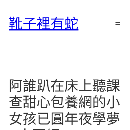
跳
至
靴子裡有蛇
主
要
內
容
阿誰趴在床上聽課
查甜心包養網的小
女孩已圓年夜學夢