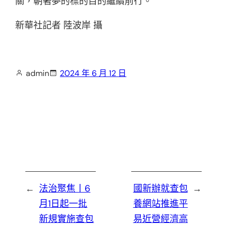
關，朝著夢的標的目的繼續前行。
新華社記者 陸波岸 攝
admin
2024 年 6 月 12 日
←
法治聚焦丨6
國新辦就查包
→
月1日起一批
養網站推進平
新規實施查包
易近營經濟高