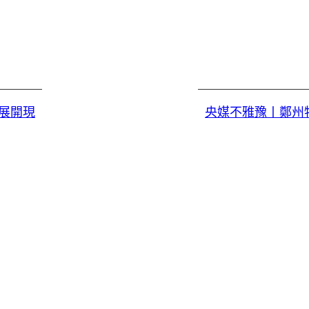
展開現
央媒不雅豫丨鄭州