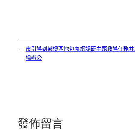
←
市引導到鼓樓區挖包養網調研主題教導任務并
場辦公
發佈留言