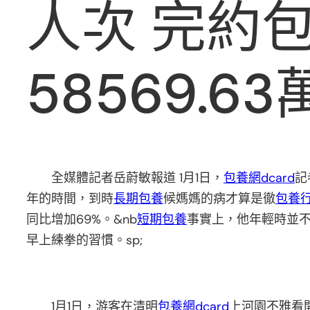
人次 完約
58569.6
全媒體記者岳蔚敏報道 1月1日，
包養網dcard
記
年的時間，到時
長期包養
候媽媽的病才算是徹
包養
同比增加69%。&nb
短期包養
事實上，他年輕時並
早上練拳的習慣。sp;
1月1日，游客在清明
包養網dcard
上河園不雅看開