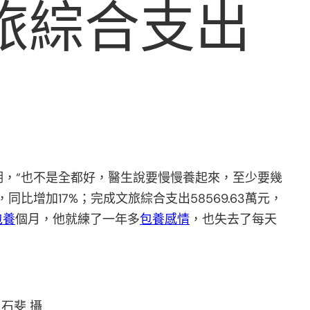
旅綜合支出
假期，“也不是全都好，醫生說要慢慢養起來，至少要幾
次，同比增加17%；完成文旅綜合支出58569.63萬元，
包養
個月，他就練了一年多
包養感情
，也失去了每天
 石斐 攝