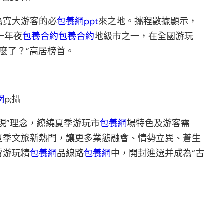
為寬大游客的必
包養網ppt
來之地。攜程數據顯示，
十年夜
包養合約
包養合約
地級市之一，在全國游玩
麼了？”高居榜首。
網
p;攝
現”理念，繚繞夏季游玩市
包養網
場特色及游客需
夏季文旅新熱門，讓更多業態融會、情勢立異、蒼生
雪游玩精
包養網
品線路
包養網
中，開封進選并成為“古