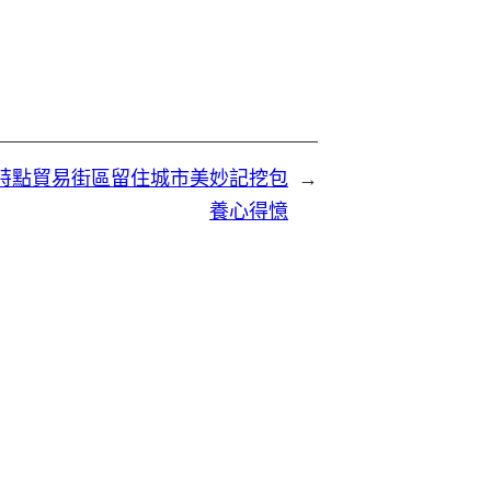
特點貿易街區留住城市美妙記挖包
→
養心得憶