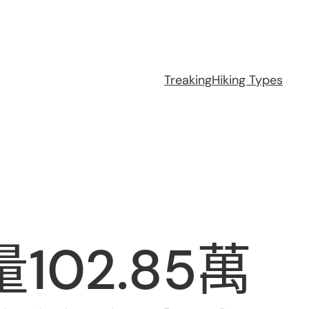
Treaking
Hiking Types
02.85萬