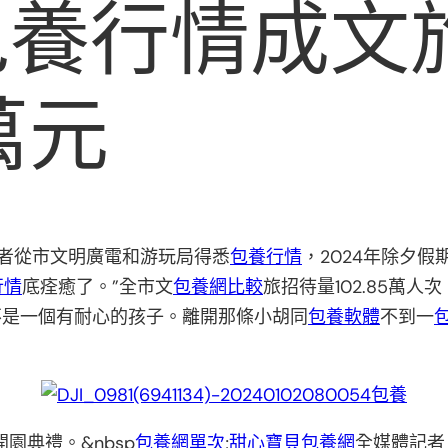
包養行情成文
3萬元
者從市文明廣電和游玩局得悉
包養行情
，2024年除夕
行情
底痊癒了。”全市文
包養網比較
旅招待量102.85萬人
不是一個有耐心的孩子。離開那條小胡同
包養軟體
不到一
包養
園典禮。&nbsp
包養網單次
;
甜心寶貝包養網
全媒體記者