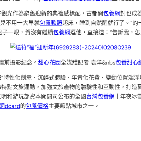
將觀光作為辭舊迎新的典禮感標配，古都開
包養網
封也成
女兒不用一大早就
包養軟體
起床，睡到自然醒就行了。”的
兒子一眼，賀沒有繼續
包養網
逗他，直接道：“告訴我，怎
福墻前攝影紀念。
甜心花園
全媒體記者 袁洋&nbs
包養甜心
“特性化創意、沉醉式體驗、年青化花費、變動位置端浮
布特點文旅運動，加強文旅產物的體驗性和互動性，打造
文明和游玩部資本開闢司公布的全國
台灣包養網
十年夜冰
dcard
的
包養價格
主要節點城市之一。