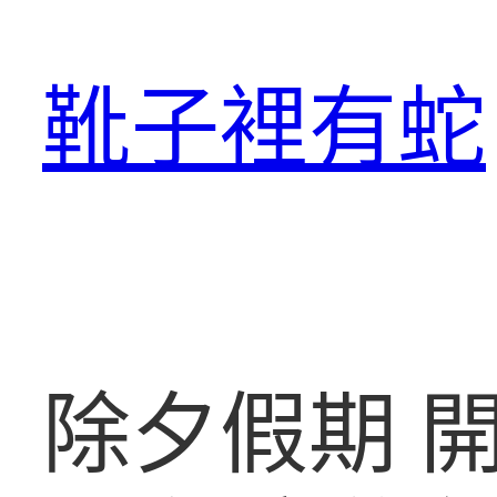
跳
至
靴子裡有蛇
主
要
內
容
除夕假期 開