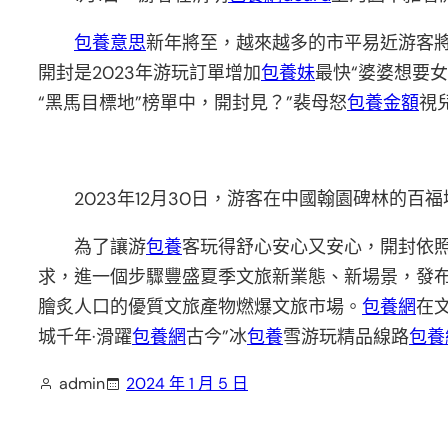
包養意思
新年將至，越來越多的市平易近游客
開封是2023年游玩訂單增加
包養妹
最快“婆婆想要
“黑馬目標地”榜單中，開封見？”裴母怒
包養金額
視
2023年12月30日，游客在中國翰園碑林的百
為了讓游
包養
客玩得舒心安心又安心，開封依照
求，進一個步驟豐盛夏季文旅新業態、新場景，發
膾炙人口的優質文旅產物燃爆文旅市場。
包養網
在
城千年·滑躍
包養網
古今”冰
包養
雪游玩精品線路
包養網
admin
2024 年 1 月 5 日