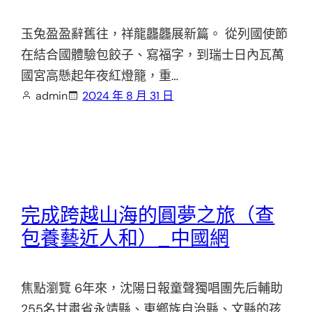
玉兔盈盈辭舊往，祥龍龘龘展新篇。 從列國使節
在結合國體驗包餃子、寫福字，到瑞士日內瓦萬
國宮高懸起年夜紅燈籠，重…
admin
2024 年 8 月 31 日
完成跨越山海的圓夢之旅（查
包養藝近人和）_中國網
焦點瀏覽 6年來，沈陽日報童聲獨唱團先后輔助
255名甘肅省永靖縣、東鄉族自治縣、文縣的孩