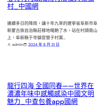
村_中國網
連續多日的降雨，讓十年九旱的遼寧省阜新市阜
新蒙古族自治縣莊稼地喝飽了水。站在村頭南山
上，阜新縣于寺鎮官營子村黨…
admin
2024 年 8 月 31 日
龍行四海 全國同春——世界在
濃濃年味中感觸感染中國文明
魅力_中查包養app國網