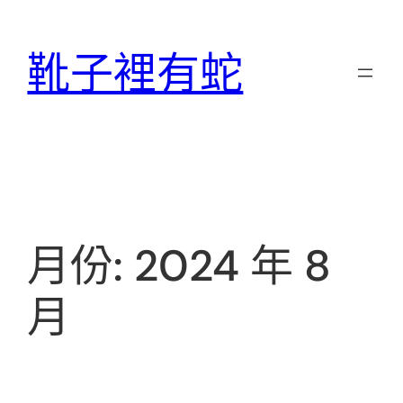
跳
至
靴子裡有蛇
主
要
內
容
月份:
2024 年 8
月