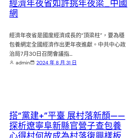
經濟年夜省如許挑年夜梁_中國
網
經濟年夜省是國度經濟成長的“頂梁柱”，要為穩
包養網定全國經濟作出更年夜進獻。中共中心政
治局7月30日召閉會議指…
admin
2024 年 8 月 31 日
搭“黨建+”平臺 展村落新顏——
探析遼寧阜新縣官營子查包養
心得村何故成為村落復興樣板