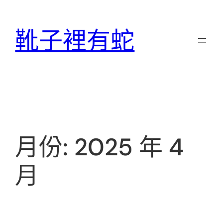
跳
至
靴子裡有蛇
主
要
內
容
月份:
2025 年 4
月