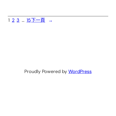
1
2
3
…
15
下一頁
→
Proudly Powered by
WordPress