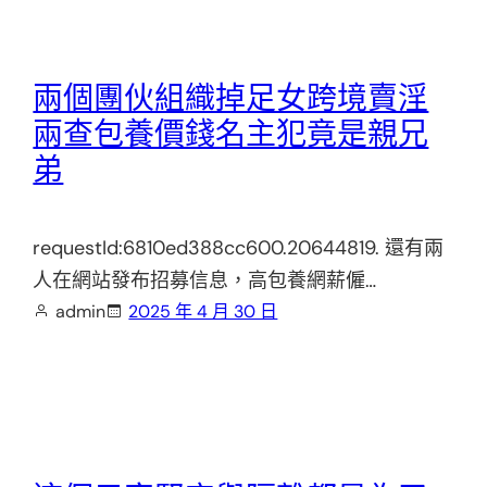
兩個團伙組織掉足女跨境賣淫
兩查包養價錢名主犯竟是親兄
弟
requestId:6810ed388cc600.20644819. 還有兩
人在網站發布招募信息，高包養網薪僱…
admin
2025 年 4 月 30 日