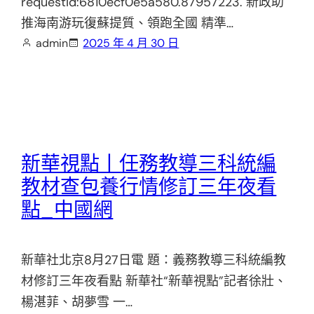
requestId:6810ecf0e5a580.87957223. 新政助
推海南游玩復蘇提質、領跑全國 精準…
admin
2025 年 4 月 30 日
新華視點丨任務教導三科統編
教材查包養行情修訂三年夜看
點_中國網
新華社北京8月27日電 題：義務教導三科統編教
材修訂三年夜看點 新華社“新華視點”記者徐壯、
楊湛菲、胡夢雪 一…