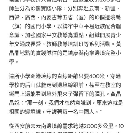
師生分為10個實踐小隊，分別奔赴云南、新疆、
西躲、廣西、內蒙古等五省（區）的10個邊境縣
（旗）的國門小學，以鑄牢中華平易近族配合體
意識、加強國家平安教導為重點，組織開展青少
年交通成長營、教師教導培訓班等系列活動。黃
晶晶地點的實踐隊往的是鎮康縣南傘邊境完整小
學。
這所小學距邊境線的直線距離只要400米，穿過
學校的后山就能走到邊境線跟前，甚至在教室的
鐵門上還能看到境外飛來子彈留下的彈孔。黃晶
晶說：“那一刻，我們才忽然意識到，原來這就是
祖國的邊境線，守護著每一名中國人。”
從西安前去云南邊境線需求跨越2000多公里，10