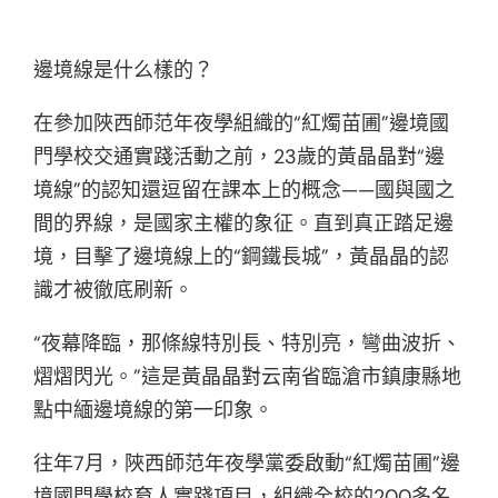
邊境線是什么樣的？
在參加陜西師范年夜學組織的“紅燭苗圃”邊境國
門學校交通實踐活動之前，23歲的黃晶晶對“邊
境線”的認知還逗留在課本上的概念——國與國之
間的界線，是國家主權的象征。直到真正踏足邊
境，目擊了邊境線上的“鋼鐵長城”，黃晶晶的認
識才被徹底刷新。
“夜幕降臨，那條線特別長、特別亮，彎曲波折、
熠熠閃光。”這是黃晶晶對云南省臨滄市鎮康縣地
點中緬邊境線的第一印象。
往年7月，陜西師范年夜學黨委啟動“紅燭苗圃”邊
境國門學校育人實踐項目，組織全校的200多名