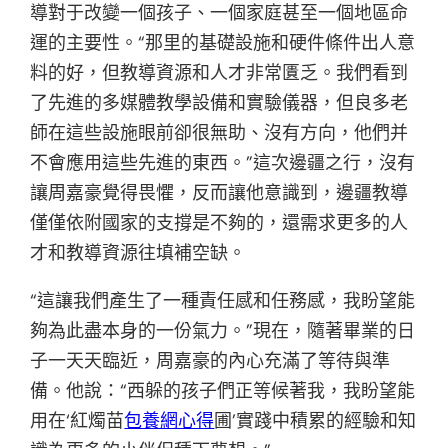
導對于改變一個孩子、一個家庭甚至一個地區命
運的主要性。“那里的基礎設施和硬件條件出人意
料的好，但教導資源和人才非常匱乏。我們看到
了先進的多媒體教學設備和實驗儀器，但良多老
師在這些設施眼前卻很無助、沒有方向，他們并
不會應用這些先進的東西。”這次邊疆之行，沒有
讓周嘉豪覺得畏懼，反而讓他意識到，邊疆教導
僅僅依附國家的支撐是不夠的，還需求更多的人
才和教導資源往填補空缺。
“這讓我們產生了一種責任感和任務感，我盼望能
夠為此盡本身的一份氣力。”現在，隨著畢業的日
子一天天臨近，周嘉豪的內心充滿了等待與準
備。他說：“西躲的孩子們正等候著我，我盼望能
用在‘紅燭苗
包養網心得
圃’實踐中積累的經驗和知