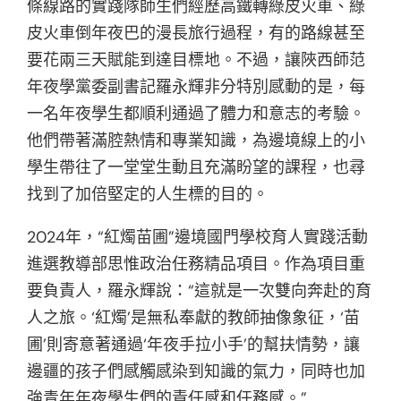
條線路的實踐隊師生們經歷高鐵轉綠皮火車、綠
皮火車倒年夜巴的漫長旅行過程，有的路線甚至
要花兩三天賦能到達目標地。不過，讓陜西師范
年夜學黨委副書記羅永輝非分特別感動的是，每
一名年夜學生都順利通過了體力和意志的考驗。
他們帶著滿腔熱情和專業知識，為邊境線上的小
學生帶往了一堂堂生動且充滿盼望的課程，也尋
找到了加倍堅定的人生標的目的。
2024年，“紅燭苗圃”邊境國門學校育人實踐活動
進選教導部思惟政治任務精品項目。作為項目重
要負責人，羅永輝說：“這就是一次雙向奔赴的育
人之旅。‘紅燭’是無私奉獻的教師抽像象征，‘苗
圃’則寄意著通過‘年夜手拉小手’的幫扶情勢，讓
邊疆的孩子們感觸感染到知識的氣力，同時也加
強青年年夜學生們的責任感和任務感。”