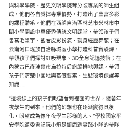
與科學學院、歷史文明學院等分歧專業的師生組
成，他們各自發揮專業優勢，打造出了豐富多彩
的課程體系。他們在西躲自治區林芝市米林市中
間小學開設中華優秀傳統文明課堂，帶領孩子們
書寫毛筆字、觀看皮影扮演、親身經歷舞龍；在
云南河口瑤族自治縣城區小學打造科普實驗課，
帶領孩子們探討虹吸現象、3D全息記憶技術；在
內蒙古巴彥淖爾市烏拉特后旗編排地輿課，帶領
孩子們清楚中國地輿基礎要素、生態環境保護等
知識……
“邊境線上的孩子們盼望看到裡面的世界，隨著年
夜學生的到來，他們的幻想也在逐漸變得具象
化，盼望成為像年夜學生那樣的人。”學校國家平
安學院黨委書記阮小飛是鎮康縣實踐小隊的帶隊