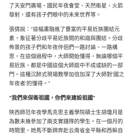
了天安門廣場、國民年夜會堂、天然衛星、火箭
發射，還有孩子們眼中的未來世界等。
張倩說：“這幅畫融進了豐富的平易近族團結元
素，象征著分歧平易近族間的和諧與團結。分歧
佈景的孩子們和年夜伴侶們一路討論、一路構
思，在這個過程中，大師開始懂得，無論哪個平
易近族，都是中國這個大師庭中不成或缺的一部
門。這種沉醉式現場教學加倍加深了大師對‘國之
年夜者’的懂得。”
“我們來保衛祖國，你們來建設祖國”
陜西師范年夜學馬克思主義學院碩士生胡瓊月是
為數未幾參加了兩支實踐隊的學生。在一個月的
時間里，她馬不斷蹄奔赴云南省金平縣和西躲自