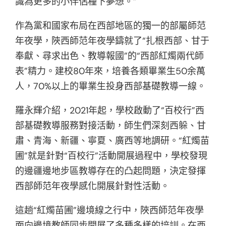
識為更多的小伴侶種下夢想。”
作為黨和國家布局在西部地區的獨一的部屬師范
年夜學，陜西師范年夜學鑄就了“扎根西部、甘于
奉獻、尋求出色、教導報國”的“西部紅燭兩代師
表”精力。建校80年來，培養各類畢業生50余萬
人，70%以上的畢業生投身西部基礎教導一線。
羅永輝介紹，2021年起，學校啟動了“百校行”西
部基礎教導服務對接活動，師生們深刻西躲、甘
肅、青海、新疆、寧夏、廣西等地調研。“紅燭苗
圃”就是針對“百校行”活動開展過程中，學校發現
的邊疆邊地步區教導存在的凸起問題，決定發揮
西部師范年夜學感化開展針對性活動。
這趟“紅燭苗圃”邊境線之行中，陜西師范年夜學
面向邊境教師同步開展了多種多樣的培訓。在西