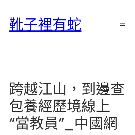
跳
至
靴子裡有蛇
主
要
內
容
跨越江山，到邊查
包養經歷境線上
“當教員”_中國網