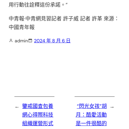
用行動往詮釋這份承諾。”
中青報·中青網見習記者 許子威 記者 許革 來源：
中國青年報
admin
2024 年 8 月 6 日
←
鑒戒國查包養
“閃光女孩”胡
→
網心得際科技
月：酷愛活動
組織運營形式
是一件很酷的