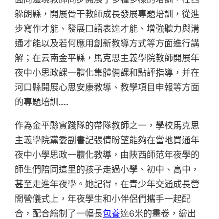
躲朗縣，開展骨干教師成長發展專題培訓，從進
步寫作才能、發展口語表達才能、增強聽力與溝
通才能以及若何應用創新教導方式等方面進行講
解；在云南金平縣，馬克思主義學院教師開展年
夜中小思政課一體化集體備課和點評指導，并在
河口縣開展心思安康教導、教學項目申報等方面
的專題培訓……
作為金平縣實踐隊的帶隊教師之一，學校馬克思
主義學院黨委副書記張倩盼望能夠在當地買通年
夜中小學思政一體化教導，由陜西師范年夜學的
師生們陪同這里的孩子走過小學、初中、高中，
甚至走進年夜學。她記得，在青少年交通成長營
開營儀式上，年夜學生和小伴侶們攜手一起配
合，配合繪制了一幅長
包養
達6米的畫卷，繪出