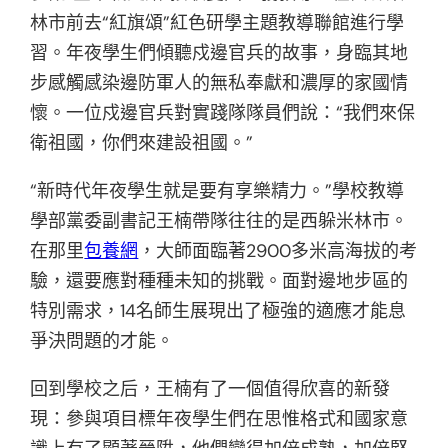
林市前去“紅旗頌”紅色研學主題教導聯館進行學
習。年夜學生們傾聽戍邊官兵的故事，身臨其地
步感觸感染邊防軍人的無私奉獻和濃厚的家國情
懷。一位戍邊官兵對實踐隊隊員們說：“我們來保
衛祖國，你們來建設祖國。”
“新時代年夜學生就是要有享樂精力。”學校教導
學部黨委副書記王楠帶隊往往的是西躲米林市。
在那里
包養網
，大師面臨著2900多米高海拔的考
驗，還要應對種種未知的挑戰。面對邊地步區的
特別需求，14名師生展現出了極強的適應才能息
爭決問題的才能。
回到學校之后，王楠有了一個值得欣喜的新發
現：參與項目標年夜學生們在思惟格式和國家意