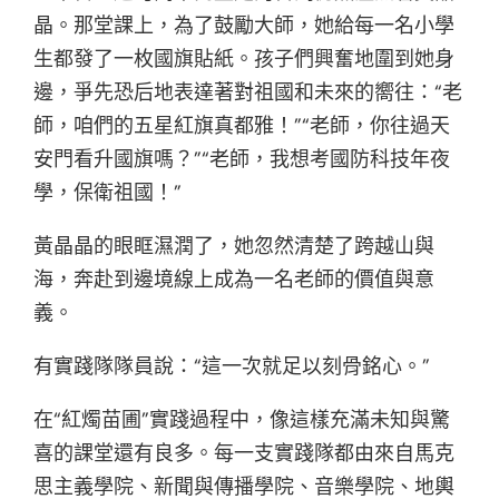
晶。那堂課上，為了鼓勵大師，她給每一名小學
生都發了一枚國旗貼紙。孩子們興奮地圍到她身
邊，爭先恐后地表達著對祖國和未來的嚮往：“老
師，咱們的五星紅旗真都雅！”“老師，你往過天
安門看升國旗嗎？”“老師，我想考國防科技年夜
學，保衛祖國！”
黃晶晶的眼眶濕潤了，她忽然清楚了跨越山與
海，奔赴到邊境線上成為一名老師的價值與意
義。
有實踐隊隊員說：“這一次就足以刻骨銘心。”
在“紅燭苗圃”實踐過程中，像這樣充滿未知與驚
喜的課堂還有良多。每一支實踐隊都由來自馬克
思主義學院、新聞與傳播學院、音樂學院、地輿