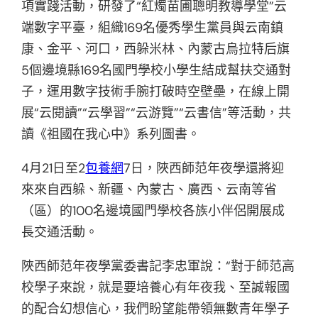
項實踐活動，研發了“紅燭苗圃聰明教導學堂”云
端數字平臺，組織169名優秀學生黨員與云南鎮
康、金平、河口，西躲米林、內蒙古烏拉特后旗
5個邊境縣169名國門學校小學生結成幫扶交通對
子，運用數字技術手腕打破時空壁壘，在線上開
展“云閱讀”“云學習”“云游覽”“云書信”等活動，共
讀《祖國在我心中》系列圖書。
4月21日至2
包養網
7日，陜西師范年夜學還將迎
來來自西躲、新疆、內蒙古、廣西、云南等省
（區）的100名邊境國門學校各族小伴侶開展成
長交通活動。
陜西師范年夜學黨委書記李忠軍說：“對于師范高
校學子來說，就是要培養心有年夜我、至誠報國
的配合幻想信心，我們盼望能帶領無數青年學子