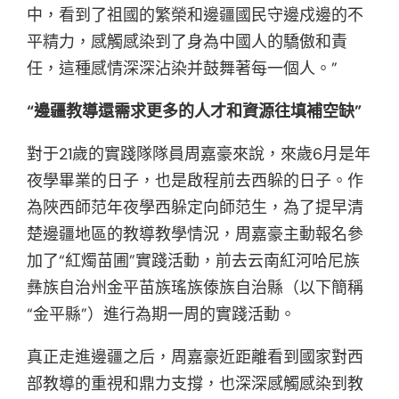
中，看到了祖國的繁榮和邊疆國民守邊戍邊的不
平精力，感觸感染到了身為中國人的驕傲和責
任，這種感情深深沾染并鼓舞著每一個人。”
“邊疆教導還需求更多的人才和資源往填補空缺”
對于21歲的實踐隊隊員周嘉豪來說，來歲6月是年
夜學畢業的日子，也是啟程前去西躲的日子。作
為陜西師范年夜學西躲定向師范生，為了提早清
楚邊疆地區的教導教學情況，周嘉豪主動報名參
加了“紅燭苗圃”實踐活動，前去云南紅河哈尼族
彝族自治州金平苗族瑤族傣族自治縣（以下簡稱
“金平縣”）進行為期一周的實踐活動。
真正走進邊疆之后，周嘉豪近距離看到國家對西
部教導的重視和鼎力支撐，也深深感觸感染到教