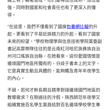
識上有了顯著晉陞，他們變得加倍成熟，加倍堅
強，同時對國家和社會責任也有了更深入的懂
得。
“在這里，我們不僅看到了國旗
包養網比擬
的升
起，更看到了平易近族精力的升起，看到了國家
未來的盼望。”學校物理學與信息技術學院黨委副
書記高霏帶隊往往的是云南紅河哈尼族彝族自治
州河口瑤族自治縣，在她看來，這份愛國情懷是
邊境國門地區所獨有的，分歧于書本上的文字，
它是真實生動且具體的，能夠觸及青年年夜學生
的內心。
不過，若何才幹長期且精準對接邊境國門地區的
教導需求？在剛過往的冷假，陜西師范年夜學又
組織實施百名學生黨員結對百名邊境學校學生專