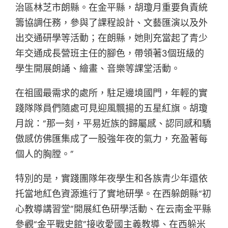
治區林芝市朗縣。在金平縣，胡瓊月重要負責統
籌協調任務，參與了課程設計、文藝匯演以及外
出交通研學等活動；在朗縣，她則充當起了青少
年交通成長營班主任的腳色，帶領著3個班級的
學生開展朗誦、繪畫、音樂等課堂活動。
在祖國最需求的處所，駐足邊境國門，年輕的實
踐隊隊員們隨處可見迎風飄揚的五星紅旗。胡瓊
月說：“那一刻，平易近族的歸屬感、認同感和驕
傲感仿佛匯集成了一股強年夜的氣力，充盈著每
個人的胸膛。”
特別的是，實踐團隊年夜學生和各族青少年還依
托當地紅色資源進行了實地研學。在西躲朗縣“初
心教導講習堂”開展紅色研學活動、在云南金平縣
參觀“金平戰史館”接收愛國主義教導、在西躲米