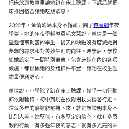
把床放到教室里讓她趴在床上聽課，下課后就把
床推回宿舍讓她吃飯歇息。
2022年，董倩通過本身不懈盡力圓了
包養網
年夜
學夢。她的年夜學輔導員毛文慧說，董倩是一個
堅強懂事勤奮的學生，後天的缺點沒有磨滅她對
夢想的尋求和對美妙生涯的向往。進學后，學校
給她設定了一間特別宿舍，包含床鋪在內的各項
設施，都根據她的身體條件布置，讓她在校生涯
盡量便利舒心。
董倩說，小學除了趴在床上聽課，幾乎一切行動
都依附輪椅，初中到現在依附拐杖支撐著行走。
這么多年的磨難能堅持下來，就是想證明本身不
比別人差。她堅信，有多堅定的信心，就有多勇
毅的行動，有多強年夜的意志，就有多光亮的未