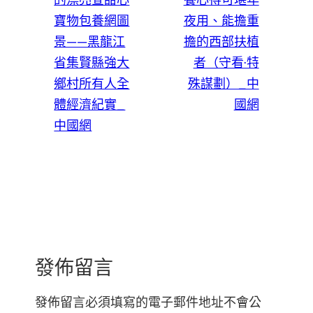
寶物包養網圖
夜用、能擔重
景——黑龍江
擔的西部扶植
省集賢縣強大
者（守看·特
鄉村所有人全
殊謀劃）_中
體經濟紀實_
國網
中國網
發佈留言
發佈留言必須填寫的電子郵件地址不會公