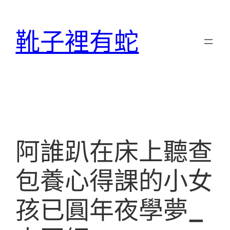
跳
至
靴子裡有蛇
主
要
內
容
阿誰趴在床上聽查
包養心得課的小女
孩已圓年夜學夢_