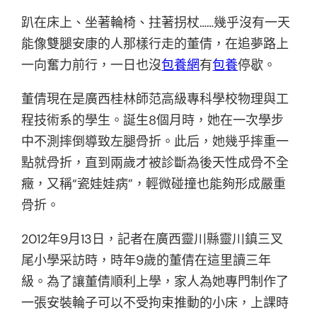
趴在床上、坐著輪椅、拄著拐杖……幾乎沒有一天
能像雙腿安康的人那樣行走的董倩，在追夢路上
一向奮力前行，一日也沒
包養網
有
包養
停歇。
董倩現在是廣西桂林師范高級專科學校物理與工
程技術系的學生。誕生8個月時，她在一次學步
中不測摔倒導致左腿骨折。此后，她幾乎摔重一
點就骨折，直到兩歲才被診斷為後天性成骨不全
癥，又稱“瓷娃娃病”，輕微碰撞也能夠形成嚴重
骨折。
2012年9月13日，記者在廣西靈川縣靈川鎮三叉
尾小學采訪時，時年9歲的董倩在這里讀三年
級。為了讓董倩順利上學，家人為她專門制作了
一張安裝輪子可以不受拘束推動的小床，上課時