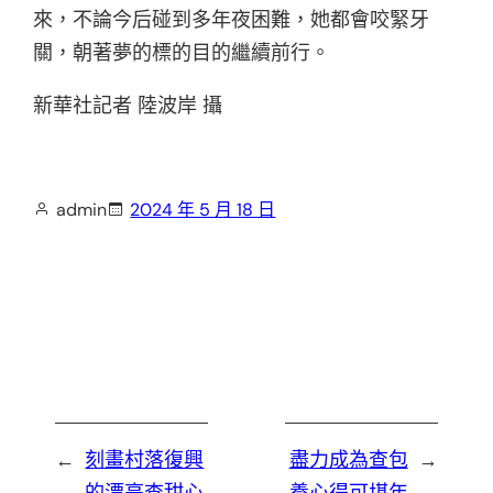
來，不論今后碰到多年夜困難，她都會咬緊牙
關，朝著夢的標的目的繼續前行。
新華社記者 陸波岸 攝
admin
2024 年 5 月 18 日
←
刻畫村落復興
盡力成為查包
→
的漂亮查甜心
養心得可堪年